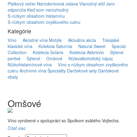
Piatkový večer
Narodeninová oslava
Vianočný stôl
Jaro
odporúča
Keď som nerozhodný
S nízkym obsahom histamínu
S nízkym obsahom zvyškového cukru
Kategórie
Víno
Akostné vína Motýle
Aktuálna akcia
Tokajské
klasické vína
Kolekcia Saturnia
Natural Sweet
Special
Collection
Kolekcia Solaris
Kolekcia Abbrevio
Sýtené
perlivé
Sýtené
Omšové
Nízkoalkoholický nápoj
Nízkohistamínové vína
Víno s nízkym obsahom zvyškového
cukru
Archívne vína
Špeciality
Darčekové sety
Darčekové
obaly
Omšové
Víno vyrobené v spolupráci so Spolkom svätého Vojtecha.
Čítať viac