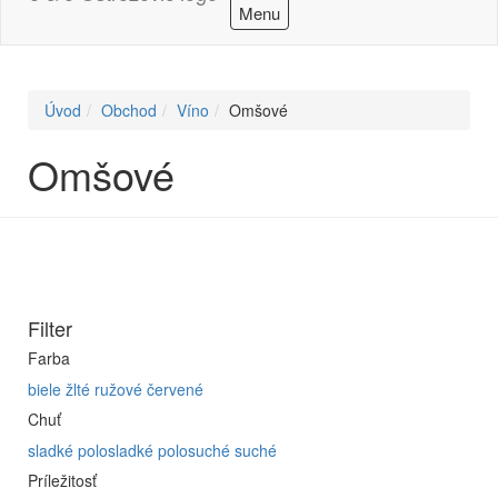
Menu
Úvod
Obchod
Víno
Omšové
Omšové
Filter
Farba
biele
žlté
ružové
červené
Chuť
sladké
polosladké
polosuché
suché
Príležitosť