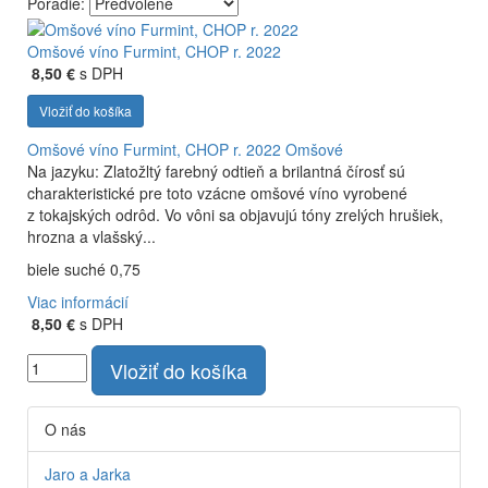
Poradie:
Omšové víno Furmint, CHOP r. 2022
8,50 €
s DPH
Vložiť do košíka
Omšové víno Furmint, CHOP r. 2022
Omšové
Na jazyku: Zlatožltý farebný odtieň a brilantná čírosť sú
charakteristické pre toto vzácne omšové víno vyrobené
z tokajských odrôd. Vo vôni sa objavujú tóny zrelých hrušiek,
hrozna a vlašský...
biele suché 0,75
Viac informácií
8,50 €
s DPH
Vložiť do košíka
O nás
Jaro a Jarka