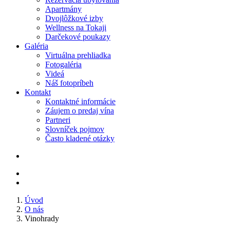
Apartmány
Dvojlôžkové izby
Wellness na Tokaji
Darčekové poukazy
Galéria
Virtuálna prehliadka
Fotogaléria
Videá
Náš fotopríbeh
Kontakt
Kontaktné informácie
Záujem o predaj vína
Partneri
Slovníček pojmov
Často kladené otázky
Úvod
O nás
Vinohrady