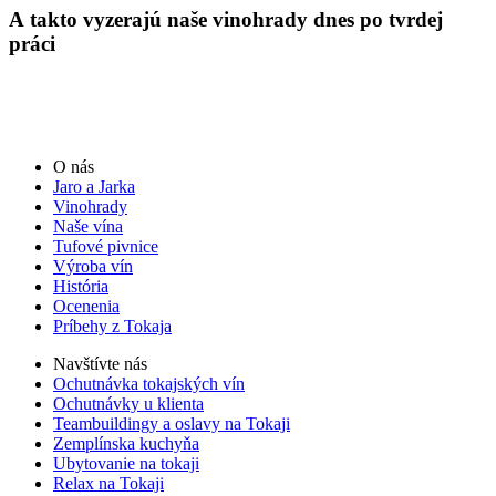
A takto vyzerajú naše vinohrady dnes po tvrdej
práci
O nás
Jaro a Jarka
Vinohrady
Naše vína
Tufové pivnice
Výroba vín
História
Ocenenia
Príbehy z Tokaja
Navštívte nás
Ochutnávka tokajských vín
Ochutnávky u klienta
Teambuildingy a oslavy na Tokaji
Zemplínska kuchyňa
Ubytovanie na tokaji
Relax na Tokaji