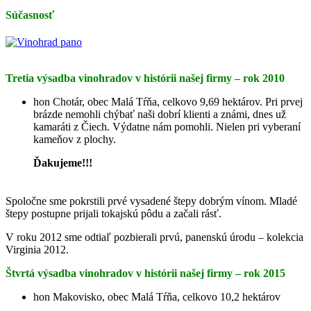
Súčasnosť
Tretia výsadba vinohradov v histórii našej firmy – rok 2010
hon Chotár, obec Malá Tŕňa, celkovo 9,69 hektárov. Pri prvej
brázde nemohli chýbať naši dobrí klienti a známi, dnes už
kamaráti z Čiech. Výdatne nám pomohli. Nielen pri vyberaní
kameňov z plochy.
Ďakujeme!!!
Spoločne sme pokrstili prvé vysadené štepy dobrým vínom. Mladé
štepy postupne prijali tokajskú pôdu a začali rásť.
V roku 2012 sme odtiaľ pozbierali prvú, panenskú úrodu – kolekcia
Virginia 2012.
Štvrtá výsadba vinohradov v histórii našej firmy – rok 2015
hon Makovisko, obec Malá Tŕňa, celkovo 10,2 hektárov