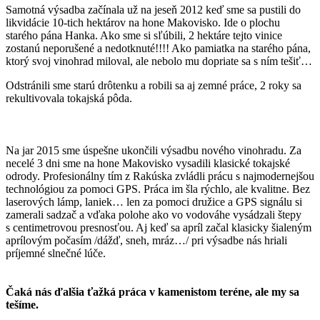
Samotná výsadba začínala už na jeseň 2012 keď sme sa pustili do
likvidácie 10-tich hektárov na hone Makovisko. Ide o plochu
starého pána Hanka. Ako sme si sľúbili, 2 hektáre tejto vinice
zostanú neporušené a nedotknuté!!!! Ako pamiatka na starého pána,
ktorý svoj vinohrad miloval, ale nebolo mu dopriate sa s ním tešiť…
Odstránili sme starú drôtenku a robili sa aj zemné práce, 2 roky sa
rekultivovala tokajská pôda.
Na jar 2015 sme úspešne ukončili výsadbu nového vinohradu. Za
necelé 3 dni sme na hone Makovisko vysadili klasické tokajské
odrody. Profesionálny tím z Rakúska zvládli prácu s najmodernejšou
technológiou za pomoci GPS. Práca im šla rýchlo, ale kvalitne. Bez
laserových lámp, laniek… len za pomoci družice a GPS signálu si
zamerali sadzač a vďaka polohe ako vo vodováhe vysádzali štepy
s centimetrovou presnosťou. Aj keď sa apríl začal klasicky šialeným
aprílovým počasím /dážď, sneh, mráz…/ pri výsadbe nás hriali
príjemné slnečné lúče.
Čaká nás ďalšia ťažká práca v kamenistom teréne, ale my sa
tešíme.