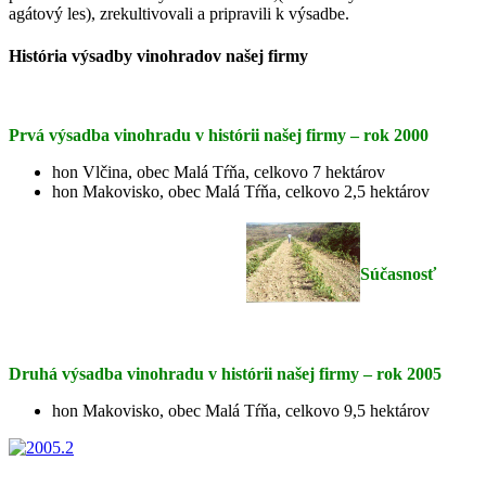
agátový les), zrekultivovali a pripravili k výsadbe.
História výsadby vinohradov našej firmy
Prvá výsadba vinohradu v histórii našej firmy – rok 2000
hon Vlčina, obec Malá Tŕňa, celkovo 7 hektárov
hon Makovisko, obec Malá Tŕňa, celkovo 2,5 hektárov
Súčasnosť
Druhá výsadba vinohradu v histórii našej firmy – rok 2005
hon Makovisko, obec Malá Tŕňa, celkovo 9,5 hektárov