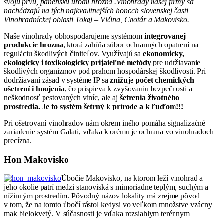
svoju prvú, panenskú úrodu hrozna .Vinohrady našej firmy sa
nachádzajú na tých najkvalitnejších honoch slovenskej časti
Vinohradníckej oblasti Tokaj – Vlčina, Chotár a Makovisko.
Naše vinohrady obhospodarujeme systémom
integrovanej
produkcie hrozna
, ktorá zahŕňa súbor ochranných opatrení na
reguláciu škodlivých činiteľov. Využívajú sa
ekonomicky,
ekologicky i toxikologicky prijateľné metódy
pre udržiavanie
škodlivých organizmov pod prahom hospodárskej škodlivosti. Pri
dodržiavaní zásad v systéme IP sa
znižuje počet chemických
ošetrení i hnojenia
, čo prispieva k zvyšovaniu bezpečnosti a
neškodnosť pestovaných viníc, ale aj
šetrenia životného
prostredia. Je to systém šetrný k prírode a k ľuďom!!!
Pri ošetrovaní vinohradov nám okrem iného pomáha signalizačné
zariadenie systém Galati, vďaka ktorému je ochrana vo vinohradoch
precízna.
Hon Makovisko
Úbočie Makovisko, na ktorom leží vinohrad a
jeho okolie patrí medzi stanoviská s mimoriadne teplým, suchým a
nížinným prostredím. Pôvodný názov lokality má zrejme pôvod
v tom, že na tomto úbočí rástol kedysi vo veľkom množstve vzácny
mak bielokvetý. V súčasnosti je vďaka rozsiahlym terénnym