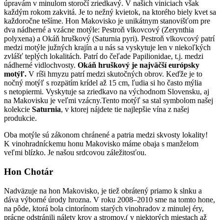
úpravám v minulom storočí zriedkavý. V našich viniciach však
každým rokom zakvitá. Je to nežný kvietok, na ktorého biely kvet sa
každoročne tešíme. Hon Makovisko je unikátnym stanovišťom pre
dva nádherné a vzácne motýle: Pestroň vlkovcový (Zerynthia
polyxena) a Okáň hruškový (Saturnia pyri). Pestroň vlkovcový patrí
medzi motýle južných krajín a u nás sa vyskytuje len v niekoľkých
zvlášť teplých lokalitách. Patrí do čeľade Papilionidae, t.j. medzi
nádherné vidlochvosty.
Okáň hruškový je najväčší európsky
motýľ.
V ríši hmyzu patrí medzi skutočných obrov. Keďže je to
nočný motýľ s rozpätím krídel až 15 cm, ľudia si ho často mýlia
s netopiermi. Vyskytuje sa zriedkavo na východnom Slovensku, aj
na Makovisku je veľmi vzácny.Tento motýľ sa stal symbolom našej
kolekcie
Saturnia
, v ktorej nájdete tie najlepšie vína z našej
produkcie.
Oba motýle sú zákonom chránené a patria medzi skvosty lokality!
K vinohradníckemu honu Makovisko máme obaja s manželom
veľmi blízko. Je našou srdcovou záležitosťou.
Hon Chotár
Nadväzuje na hon Makovisko, je tiež obrátený priamo k slnku a
dáva výborné úrody hrozna. V roku 2008–2010 sme na tomto hone,
na pôde, ktorá bola cintorínom starých vinohradov z minulej éry,
prácne odstránili nálety krov a stromov,( v niektorých miestach až