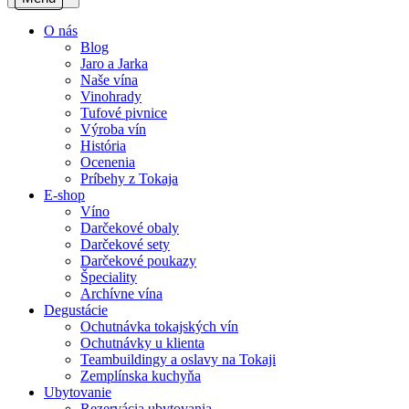
O nás
Blog
Jaro a Jarka
Naše vína
Vinohrady
Tufové pivnice
Výroba vín
História
Ocenenia
Príbehy z Tokaja
E-shop
Víno
Darčekové obaly
Darčekové sety
Darčekové poukazy
Špeciality
Archívne vína
Degustácie
Ochutnávka tokajských vín
Ochutnávky u klienta
Teambuildingy a oslavy na Tokaji
Zemplínska kuchyňa
Ubytovanie
Rezervácia ubytovania