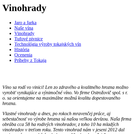
Vinohrady
Jaro a Jarka
Naše vína
Vinohrady
Tufové pivnice
Technológia výroby tokajských vín
História
Ocenenia
Príbehy z Tokaja
Víno sa rodí vo vinici! Len zo zdravého a kvalitného hrozna možno
vyrobiť vynikajúce a výnimočné víno. Vo firme Ostrožovič spol. s r.
o. sa orientujeme na maximálne možnú kvalitu dopestovaného
hrozna.
Vlastné vinohrady a dnes, po rokoch mravenčej práce, aj
sebestačnosť vo výrobe hrozna sú našou veľkou devízou. Naša firma
obrába cca 58 ha rodivých vinohradov, z toho 10 ha mladých
vinohradov v treťom roku. Tento vinohrad nám v jeseni 2012 dal