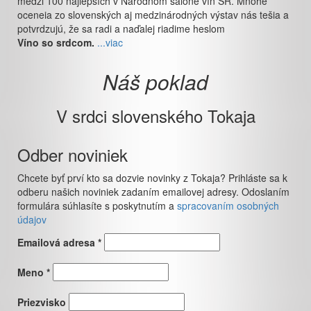
medzi 100 najlepších v Národnom salóne vín SR. Mnohé
oceneia zo slovenských aj medzinárodných výstav nás tešia a
potvrdzujú, že sa radi a naďalej riadime heslom
Víno so srdcom.
...viac
Náš poklad
V srdci slovenského Tokaja
Odber noviniek
Chcete byť prví kto sa dozvie novinky z Tokaja? Prihláste sa k
odberu našich noviniek zadaním emailovej adresy. Odoslaním
formulára súhlasíte s poskytnutím a
spracovaním osobných
údajov
Emailová adresa *
Meno *
Priezvisko