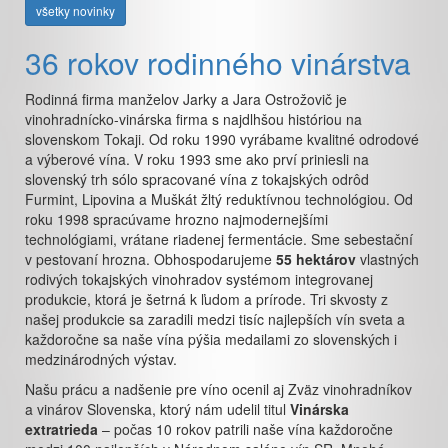
všetky novinky
36 rokov rodinného vinárstva
Rodinná firma manželov Jarky a Jara Ostrožovič je
vinohradnícko-vinárska firma s najdlhšou históriou na
slovenskom Tokaji. Od roku 1990 vyrábame kvalitné odrodové
a výberové vína. V roku 1993 sme ako prví priniesli na
slovenský trh sólo spracované vína z tokajských odrôd
Furmint, Lipovina a Muškát žltý reduktívnou technológiou. Od
roku 1998 spracúvame hrozno najmodernejšími
technológiami, vrátane riadenej fermentácie. Sme sebestační
v pestovaní hrozna. Obhospodarujeme
55 hektárov
vlastných
rodivých tokajských vinohradov systémom integrovanej
produkcie, ktorá je šetrná k ľudom a prírode. Tri skvosty z
našej produkcie sa zaradili medzi tisíc najlepších vín sveta a
každoročne sa naše vína pýšia medailami zo slovenských i
medzinárodných výstav.
Našu prácu a nadšenie pre víno ocenil aj Zväz vinohradníkov
a vinárov Slovenska, ktorý nám udelil titul
Vinárska
extratrieda
– počas 10 rokov patrili naše vína každoročne