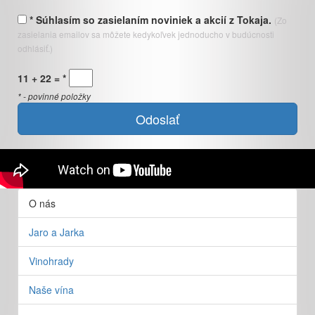
* Súhlasím so zasielaním noviniek a akcií z Tokaja.
(Zo
zasielania emailov sa môžete kedykoľvek jednoducho v budúcnosti
odhlásiť.)
11 + 22 = *
* - povinné položky
Odoslať
Video
viac videí
O nás
Jaro a Jarka
Vinohrady
Naše vína