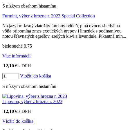
S nízkym obsahom histamínu
Furmint, výber z hrozna r. 2023
Special Collection
Na jazyku: Jasný zlatožltý farebný odtieň, plná ovocno-herbálna
vôňa pripomína zmes exotických grepov i limetiek s podmanivou
notou šťavnatých egrešov, zrelých kiwi a levandule. Pikantná min...
biele suché 0,75
Viac informácií
12,10 €
s DPH
Vložiť do košíka
S nízkym obsahom histamínu
Lipovina, výber z hrozna r. 2023
12,10 €
s DPH
Vložiť do košíka