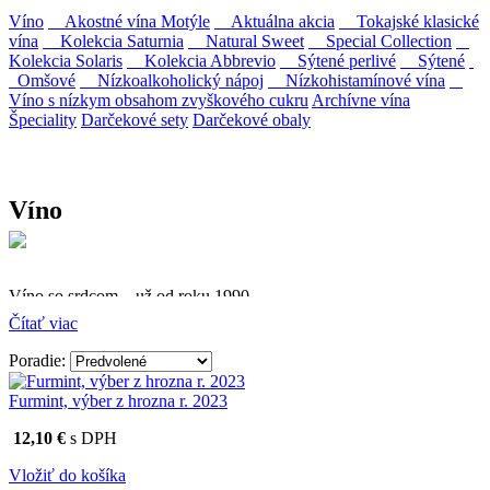
Víno
Akostné vína Motýle
Aktuálna akcia
Tokajské klasické
vína
Kolekcia Saturnia
Natural Sweet
Special Collection
Kolekcia Solaris
Kolekcia Abbrevio
Sýtené perlivé
Sýtené
Omšové
Nízkoalkoholický nápoj
Nízkohistamínové vína
Víno s nízkym obsahom zvyškového cukru
Archívne vína
Špeciality
Darčekové sety
Darčekové obaly
Víno
Víno so srdcom – už od roku 1990
Čítať viac
Firma Ostrožovič je najstaršou privátnou firmou na
slovenskom Tokaji.
Poradie:
Vyrábame kvalitné odrodové a výberové vína. Ako prví sme
Furmint, výber z hrozna r. 2023
priniesli na slovenský trh sólo spracované vína z tokajských odrôd
Furmint, Lipovina a Muškát žltý reduktívnou technológiou. Hrozno
12,10 €
s DPH
spracúvame najmodernejšími technológiami, vrátane riadenej
fermentácie.
Vložiť do košíka