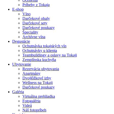
Ocenenia
Príbehy z Tokaja
E-shop
Víno
Darčekové obaly
Darčekové sety
Darčekové poukazy
Špeciality
Archívne vína
Degustácie
Ochutnávka tokajských vín
Ochutnávky u klienta
Teambuildingy a oslavy na Tokaji
Zemplínska kuchyňa
Ubytovanie
Rezervácia ubytovania
Apartmány
Dvojlôžkové izby
Wellness na Tokaji
Darčekové poukazy
Galéria
Virtuálna prehliadka
Fotogaléria
Videá
Náš fotopríbeh