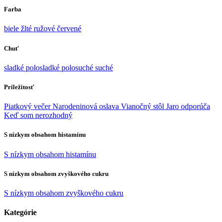
Farba
biele
žlté
ružové
červené
Chuť
sladké
polosladké
polosuché
suché
Príležitosť
Piatkový večer
Narodeninová oslava
Vianočný stôl
Jaro odporúča
Keď som nerozhodný
S nízkym obsahom histamínu
S nízkym obsahom histamínu
S nízkym obsahom zvyškového cukru
S nízkym obsahom zvyškového cukru
Kategórie