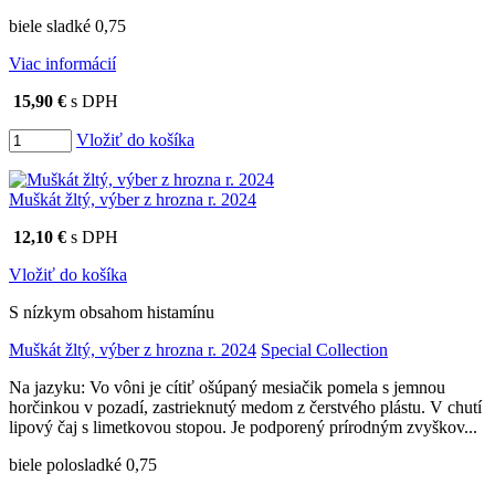
biele sladké 0,75
Viac informácií
15,90 €
s DPH
Vložiť do košíka
Muškát žltý, výber z hrozna r. 2024
12,10 €
s DPH
Vložiť do košíka
S nízkym obsahom histamínu
Muškát žltý, výber z hrozna r. 2024
Special Collection
Na jazyku: Vo vôni je cítiť ošúpaný mesiačik pomela s jemnou
horčinkou v pozadí, zastrieknutý medom z čerstvého plástu. V chutí
lipový čaj s limetkovou stopou. Je podporený prírodným zvyškov...
biele polosladké 0,75