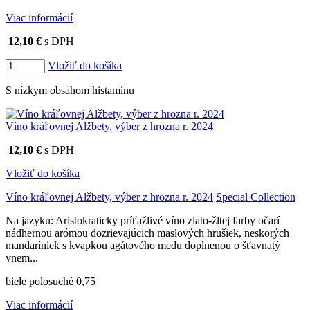
Viac informácií
12,10 €
s DPH
Vložiť do košíka
S nízkym obsahom histamínu
Víno kráľovnej Alžbety, výber z hrozna r. 2024
12,10 €
s DPH
Vložiť do košíka
Víno kráľovnej Alžbety, výber z hrozna r. 2024
Special Collection
Na jazyku: Aristokraticky príťažlivé víno zlato-žltej farby očarí
nádhernou arómou dozrievajúcich maslových hrušiek, neskorých
mandaríniek s kvapkou agátového medu doplnenou o šťavnatý
vnem...
biele polosuché 0,75
Viac informácií