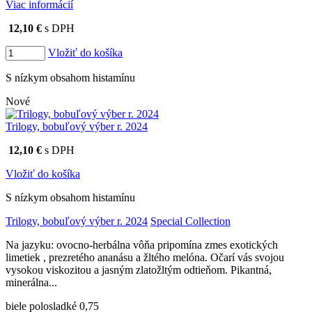
Viac informácií
12,10 €
s DPH
Vložiť do košíka
S nízkym obsahom histamínu
Nové
Trilogy, bobuľový výber r. 2024
12,10 €
s DPH
Vložiť do košíka
S nízkym obsahom histamínu
Trilogy, bobuľový výber r. 2024
Special Collection
Na jazyku: ovocno-herbálna vôňa pripomína zmes exotických
limetiek , prezretého ananásu a žltého melóna. Očarí vás svojou
vysokou viskozitou a jasným zlatožltým odtieňom. Pikantná,
minerálna...
biele polosladké 0,75