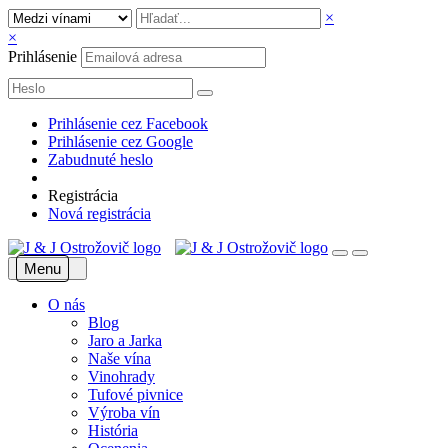
×
×
Prihlásenie
Prihlásenie cez Facebook
Prihlásenie cez Google
Zabudnuté heslo
Registrácia
Nová registrácia
Menu
O nás
Blog
Jaro a Jarka
Naše vína
Vinohrady
Tufové pivnice
Výroba vín
História