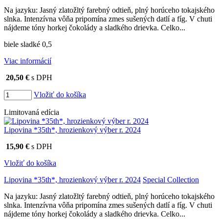
Na jazyku: Jasný zlatožltý farebný odtieň, plný horúceho tokajského
slnka. Intenzívna vôňa pripomína zmes sušených datlí a fíg. V chuti
nájdeme tóny horkej čokolády a sladkého drievka. Celko...
biele sladké 0,5
Viac informácií
20,50 €
s DPH
Vložiť do košíka
Limitovaná edícia
Lipovina *35th*, hrozienkový výber r. 2024
15,90 €
s DPH
Vložiť do košíka
Lipovina *35th*, hrozienkový výber r. 2024
Special Collection
Na jazyku: Jasný zlatožltý farebný odtieň, plný horúceho tokajského
slnka. Intenzívna vôňa pripomína zmes sušených datlí a fíg. V chuti
nájdeme tóny horkej čokolády a sladkého drievka. Celko...