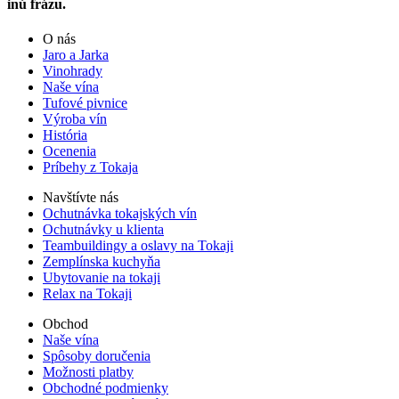
inú frázu.
O nás
Jaro a Jarka
Vinohrady
Naše vína
Tufové pivnice
Výroba vín
História
Ocenenia
Príbehy z Tokaja
Navštívte nás
Ochutnávka tokajských vín
Ochutnávky u klienta
Teambuildingy a oslavy na Tokaji
Zemplínska kuchyňa
Ubytovanie na tokaji
Relax na Tokaji
Obchod
Naše vína
Spôsoby doručenia
Možnosti platby
Obchodné podmienky