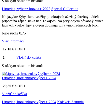
S nízkym obsahom histamínu
Lipovina, výber z hrozna r. 2023
Special Collection
Na jazyku: Sýty slamovo-žltý po okrajoch až zlatý farebný odtieň
pripomína západ slnka nad Tokajom. Na prvý dojem pôvabný buket
lúčnych kvetov, lipy a cypru dopĺňajú tóny vinohradníckych bro...
biele suché 0,75
Viac informácií
12,10 €
s DPH
Vložiť do košíka
S nízkym obsahom histamínu
Lipovina, hrozienkový výber r. 2024
20,50 €
s DPH
Vložiť do košíka
Lipovina, hrozienkový výber r. 2024
Kolekcia Saturnia