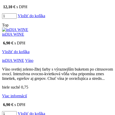
12,10 €
s DPH
Vložiť do košíka
Top
inDIA WINE
6,90 €
s DPH
Vložiť do košíka
inDIA WINE
Víno
Víno svetlej zeleno-žltej farby s výraznejším buketom po citrusovom
ovocí. Intenzívna ovocno-kvietková vôňa vína pripomína zmes
limetiek, egrešov aj grepov. Chuť vína je osviežujúca a stredn...
biele suché 0,75
Viac informácií
6,90 €
s DPH
Vložiť do košíka