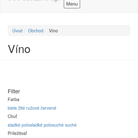
Menu
Úvod
Obchod
Víno
Víno
Filter
Farba
biele
žlté
ružové
červené
Chuť
sladké
polosladké
polosuché
suché
Príležitosť