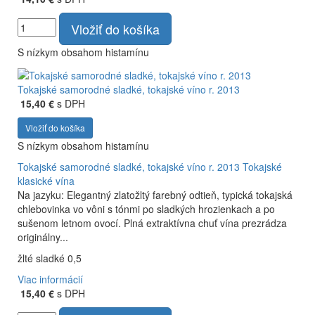
Vložiť do košíka
S nízkym obsahom histamínu
Tokajské samorodné sladké, tokajské víno r. 2013
15,40 €
s DPH
Vložiť do košíka
S nízkym obsahom histamínu
Tokajské samorodné sladké, tokajské víno r. 2013
Tokajské
klasické vína
Na jazyku: Elegantný zlatožltý farebný odtieň, typická tokajská
chlebovinka vo vôni s tónmi po sladkých hrozienkach a po
sušenom letnom ovocí. Plná extraktívna chuť vína prezrádza
originálny...
žlté sladké 0,5
Viac informácií
15,40 €
s DPH