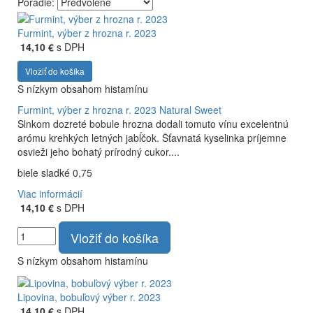
Poradie:
Vyrábame kvalitné odrodové a výberové vína. Ako prví sme
priniesli na slovenský trh sólo spracované vína z tokajských
Furmint, výber z hrozna r. 2023
odrôd Furmint, Lipovina a Muškát žltý reduktívnou
14,10 €
s DPH
technológiou. Hrozno spracúvame najmodernejšími
Vložiť do košíka
technológiami, vrátane riadenej fermentácie.
S nízkym obsahom histamínu
Furmint, výber z hrozna r. 2023
Natural Sweet
Slnkom dozreté bobule hrozna dodali tomuto vínu excelentnú
arómu krehkých letných jabĺčok. Šťavnatá kyselinka príjemne
osvieži jeho bohatý prírodný cukor....
biele sladké 0,75
Viac informácií
14,10 €
s DPH
Vložiť do košíka
S nízkym obsahom histamínu
Lipovina, bobuľový výber r. 2023
14,10 €
s DPH