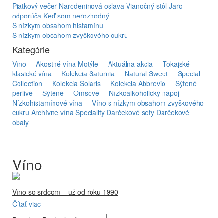
Piatkový večer
Narodeninová oslava
Vianočný stôl
Jaro
odporúča
Keď som nerozhodný
S nízkym obsahom histamínu
S nízkym obsahom zvyškového cukru
Kategórie
Víno
Akostné vína Motýle
Aktuálna akcia
Tokajské
klasické vína
Kolekcia Saturnia
Natural Sweet
Special
Collection
Kolekcia Solaris
Kolekcia Abbrevio
Sýtené
perlivé
Sýtené
Omšové
Nízkoalkoholický nápoj
Nízkohistamínové vína
Víno s nízkym obsahom zvyškového
cukru
Archívne vína
Špeciality
Darčekové sety
Darčekové
obaly
Víno
Víno so srdcom – už od roku 1990
Čítať viac
Firma Ostrožovič je najstaršou privátnou firmou na
slovenskom Tokaji.