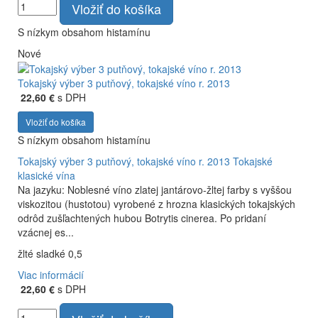
Vložiť do košíka
S nízkym obsahom histamínu
Nové
Tokajský výber 3 putňový, tokajské víno r. 2013
22,60 €
s DPH
Vložiť do košíka
S nízkym obsahom histamínu
Tokajský výber 3 putňový, tokajské víno r. 2013
Tokajské
klasické vína
Na jazyku: Noblesné víno zlatej jantárovo-žltej farby s vyššou
viskozitou (hustotou) vyrobené z hrozna klasických tokajských
odrôd zušľachtených hubou Botrytis cinerea. Po pridaní
vzácnej es...
žlté sladké 0,5
Viac informácií
22,60 €
s DPH