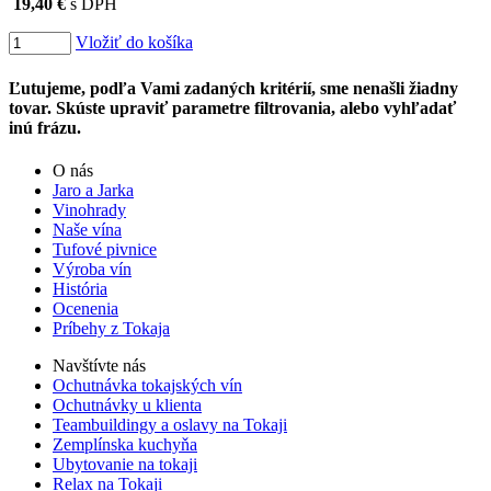
19,40 €
s DPH
Vložiť do košíka
Ľutujeme, podľa Vami zadaných kritérií, sme nenašli žiadny
tovar. Skúste upraviť parametre filtrovania, alebo vyhľadať
inú frázu.
O nás
Jaro a Jarka
Vinohrady
Naše vína
Tufové pivnice
Výroba vín
História
Ocenenia
Príbehy z Tokaja
Navštívte nás
Ochutnávka tokajských vín
Ochutnávky u klienta
Teambuildingy a oslavy na Tokaji
Zemplínska kuchyňa
Ubytovanie na tokaji
Relax na Tokaji