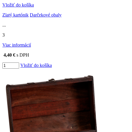
Vložiť do košíka
Zlatý kartónik
Darčekové obaly
...
3
Viac informácií
4,40 €
s DPH
Vložiť do košíka