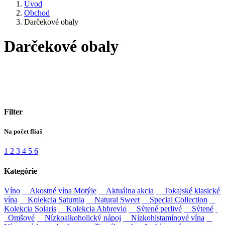
Úvod
Obchod
Darčekové obaly
Darčekové obaly
Filter
Na počet fliaš
1
2
3
4
5
6
Kategórie
Víno
Akostné vína Motýle
Aktuálna akcia
Tokajské klasické
vína
Kolekcia Saturnia
Natural Sweet
Special Collection
Kolekcia Solaris
Kolekcia Abbrevio
Sýtené perlivé
Sýtené
Omšové
Nízkoalkoholický nápoj
Nízkohistamínové vína