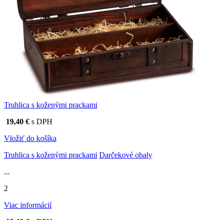
Truhlica s koženými prackami
19,40 €
s DPH
Vložiť do košíka
Truhlica s koženými prackami
Darčekové obaly
...
2
Viac informácií