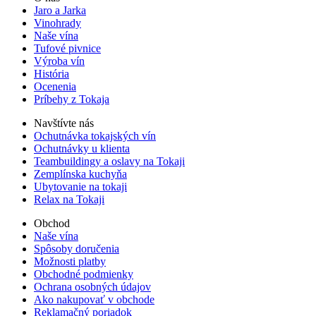
Jaro a Jarka
Vinohrady
Naše vína
Tufové pivnice
Výroba vín
História
Ocenenia
Príbehy z Tokaja
Navštívte nás
Ochutnávka tokajských vín
Ochutnávky u klienta
Teambuildingy a oslavy na Tokaji
Zemplínska kuchyňa
Ubytovanie na tokaji
Relax na Tokaji
Obchod
Naše vína
Spôsoby doručenia
Možnosti platby
Obchodné podmienky
Ochrana osobných údajov
Ako nakupovať v obchode
Reklamačný poriadok