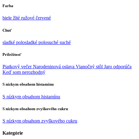
Farba
biele
žlté
ružové
červené
Chuť
sladké
polosladké
polosuché
suché
Príležitosť
Piatkový večer
Narodeninová oslava
Vianočný stôl
Jaro odporúča
Keď som nerozhodný
S nízkym obsahom histamínu
S nízkym obsahom histamínu
S nízkym obsahom zvyškového cukru
S nízkym obsahom zvyškového cukru
Kategórie