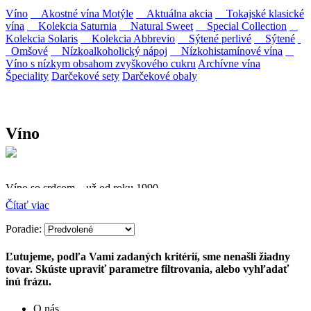
Víno
Akostné vína Motýle
Aktuálna akcia
Tokajské klasické
vína
Kolekcia Saturnia
Natural Sweet
Special Collection
Kolekcia Solaris
Kolekcia Abbrevio
Sýtené perlivé
Sýtené
Omšové
Nízkoalkoholický nápoj
Nízkohistamínové vína
Víno s nízkym obsahom zvyškového cukru
Archívne vína
Špeciality
Darčekové sety
Darčekové obaly
Víno
Víno so srdcom – už od roku 1990
Čítať viac
Firma Ostrožovič je najstaršou privátnou firmou na
slovenskom Tokaji.
Poradie:
Vyrábame kvalitné odrodové a výberové vína. Ako prví sme
Ľutujeme, podľa Vami zadaných kritérií, sme nenašli žiadny
priniesli na slovenský trh sólo spracované vína z tokajských odrôd
tovar. Skúste upraviť parametre filtrovania, alebo vyhľadať
Furmint, Lipovina a Muškát žltý reduktívnou technológiou. Hrozno
inú frázu.
spracúvame najmodernejšími technológiami, vrátane riadenej
fermentácie.
O nás