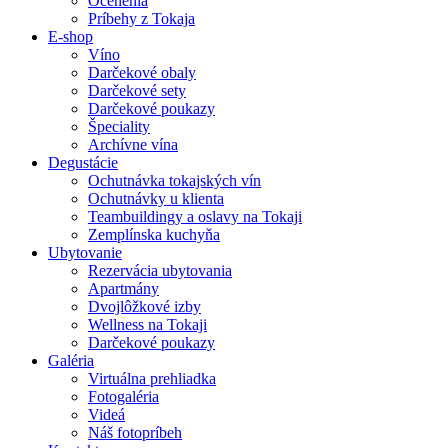
Ocenenia
Príbehy z Tokaja
E-shop
Víno
Darčekové obaly
Darčekové sety
Darčekové poukazy
Špeciality
Archívne vína
Degustácie
Ochutnávka tokajských vín
Ochutnávky u klienta
Teambuildingy a oslavy na Tokaji
Zemplínska kuchyňa
Ubytovanie
Rezervácia ubytovania
Apartmány
Dvojlôžkové izby
Wellness na Tokaji
Darčekové poukazy
Galéria
Virtuálna prehliadka
Fotogaléria
Videá
Náš fotopríbeh