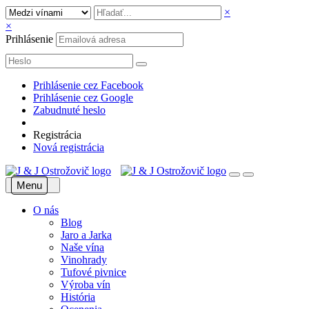
×
×
Prihlásenie
Prihlásenie cez Facebook
Prihlásenie cez Google
Zabudnuté heslo
Registrácia
Nová registrácia
Menu
O nás
Blog
Jaro a Jarka
Naše vína
Vinohrady
Tufové pivnice
Výroba vín
História