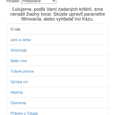
Poradie:
Vyrábame kvalitné odrodové a výberové vína. Ako prví sme
Ľutujeme, podľa Vami zadaných kritérií, sme
priniesli na slovenský trh sólo spracované vína z tokajských
nenašli žiadny tovar. Skúste upraviť parametre
odrôd Furmint, Lipovina a Muškát žltý reduktívnou
filtrovania, alebo vyhľadať inú frázu.
technológiou. Hrozno spracúvame najmodernejšími
technológiami, vrátane riadenej fermentácie.
O nás
Jaro a Jarka
Vinohrady
Naše vína
Tufové pivnice
Výroba vín
História
Ocenenia
Príbehy z Tokaja