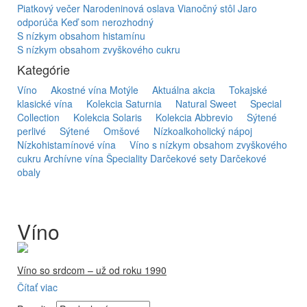
Piatkový večer
Narodeninová oslava
Vianočný stôl
Jaro
odporúča
Keď som nerozhodný
S nízkym obsahom histamínu
S nízkym obsahom zvyškového cukru
Kategórie
Víno
Akostné vína Motýle
Aktuálna akcia
Tokajské
klasické vína
Kolekcia Saturnia
Natural Sweet
Special
Collection
Kolekcia Solaris
Kolekcia Abbrevio
Sýtené
perlivé
Sýtené
Omšové
Nízkoalkoholický nápoj
Nízkohistamínové vína
Víno s nízkym obsahom zvyškového
cukru
Archívne vína
Špeciality
Darčekové sety
Darčekové
obaly
Víno
Víno so srdcom – už od roku 1990
Čítať viac
Firma Ostrožovič je najstaršou privátnou firmou na
slovenskom Tokaji.