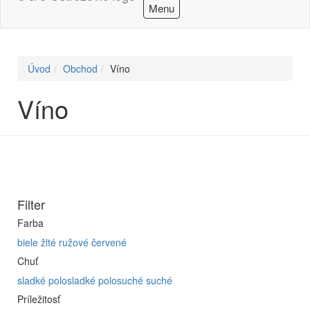
Menu
Úvod
Obchod
Víno
Víno
Filter
Farba
biele
žlté
ružové
červené
Chuť
sladké
polosladké
polosuché
suché
Príležitosť