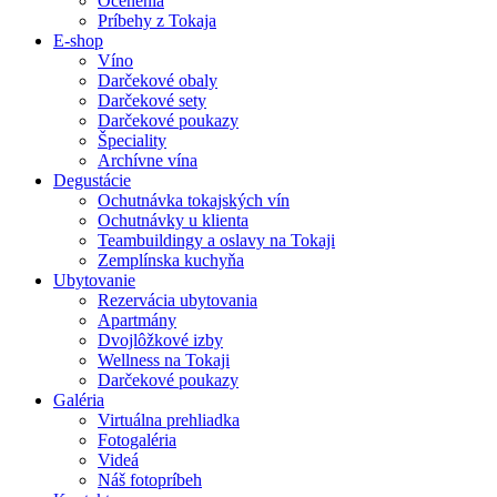
Ocenenia
Príbehy z Tokaja
E-shop
Víno
Darčekové obaly
Darčekové sety
Darčekové poukazy
Špeciality
Archívne vína
Degustácie
Ochutnávka tokajských vín
Ochutnávky u klienta
Teambuildingy a oslavy na Tokaji
Zemplínska kuchyňa
Ubytovanie
Rezervácia ubytovania
Apartmány
Dvojlôžkové izby
Wellness na Tokaji
Darčekové poukazy
Galéria
Virtuálna prehliadka
Fotogaléria
Videá
Náš fotopríbeh