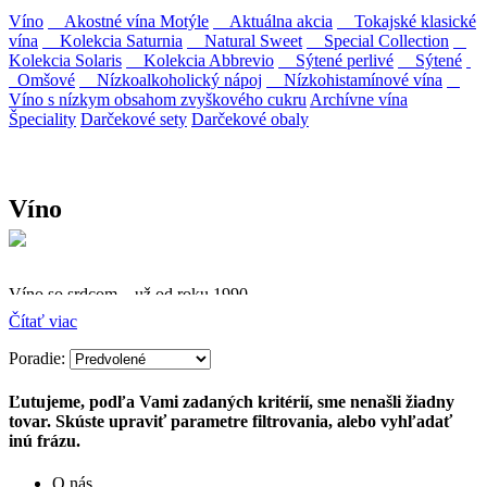
Víno
Akostné vína Motýle
Aktuálna akcia
Tokajské klasické
vína
Kolekcia Saturnia
Natural Sweet
Special Collection
Kolekcia Solaris
Kolekcia Abbrevio
Sýtené perlivé
Sýtené
Omšové
Nízkoalkoholický nápoj
Nízkohistamínové vína
Víno s nízkym obsahom zvyškového cukru
Archívne vína
Špeciality
Darčekové sety
Darčekové obaly
Víno
Víno so srdcom – už od roku 1990
Čítať viac
Firma Ostrožovič je najstaršou privátnou firmou na
slovenskom Tokaji.
Poradie:
Vyrábame kvalitné odrodové a výberové vína. Ako prví sme
Ľutujeme, podľa Vami zadaných kritérií, sme nenašli žiadny
priniesli na slovenský trh sólo spracované vína z tokajských odrôd
tovar. Skúste upraviť parametre filtrovania, alebo vyhľadať
Furmint, Lipovina a Muškát žltý reduktívnou technológiou. Hrozno
inú frázu.
spracúvame najmodernejšími technológiami, vrátane riadenej
fermentácie.
O nás