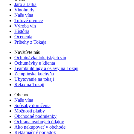
Jaro a Jarka
Vinohrady
Naše vína
Tufové pivnice
Výroba vín
História
Ocenenia
Príbehy z Tokaja
Navštívte nás
Ochutnávka tokajských vín
Ochutnávky u klienta
Teambuildingy a oslavy na Tokaji
Zemplínska kuchyňa
Ubytovanie na tokaji
Relax na Tokaji
Obchod
Naše vína
Spôsoby doručenia
Možnosti platby
Obchodné podmienky
Ochrana osobných údajov
Ako nakupovať v obchode
Reklamačný poriadok