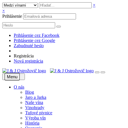
×
×
Prihlásenie
Prihlásenie cez Facebook
Prihlásenie cez Google
Zabudnuté heslo
Registrácia
Nová registrácia
Menu
O nás
Blog
Jaro a Jarka
Naše vína
Vinohrady
Tufové pivnice
Výroba vín
História