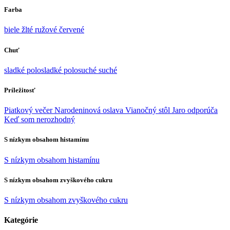
Farba
biele
žlté
ružové
červené
Chuť
sladké
polosladké
polosuché
suché
Príležitosť
Piatkový večer
Narodeninová oslava
Vianočný stôl
Jaro odporúča
Keď som nerozhodný
S nízkym obsahom histamínu
S nízkym obsahom histamínu
S nízkym obsahom zvyškového cukru
S nízkym obsahom zvyškového cukru
Kategórie