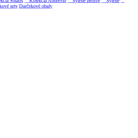
ia Solaris
Kolekcia Abbrevio
Sýtené perlivé
Sýtené
kové sety
Darčekové obaly
ipovina a Muškát žltý reduktívnou technológiou. Hrozno spracúvame