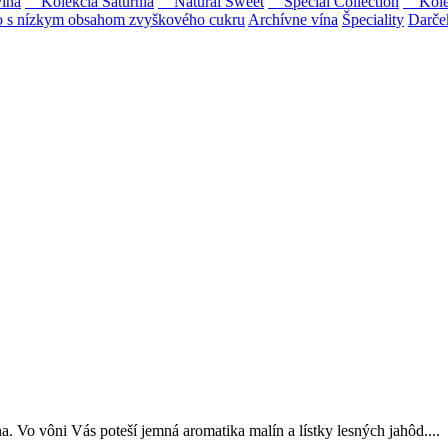
ína
Kolekcia Saturnia
Natural Sweet
Special Collection
Kolekc
s nízkym obsahom zvyškového cukru
Archívne vína
Špeciality
Darče
Tokaji.
 na slovenský trh sólo spracované vína z tokajských odrôd Furmint, L
Vo vôni Vás poteší jemná aromatika malín a lístky lesných jahôd....