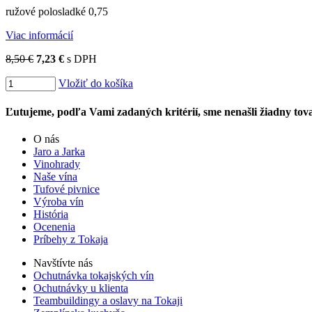
ružové polosladké 0,75
Viac informácií
8,50 €
7,23 €
s DPH
Vložiť do košíka
Ľutujeme, podľa Vami zadaných kritérií, sme nenašli žiadny tova
O nás
Jaro a Jarka
Vinohrady
Naše vína
Tufové pivnice
Výroba vín
História
Ocenenia
Príbehy z Tokaja
Navštívte nás
Ochutnávka tokajských vín
Ochutnávky u klienta
Teambuildingy a oslavy na Tokaji