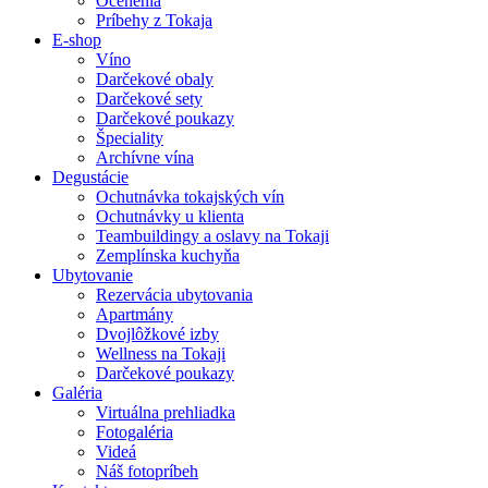
Ocenenia
Príbehy z Tokaja
E-shop
Víno
Darčekové obaly
Darčekové sety
Darčekové poukazy
Špeciality
Archívne vína
Degustácie
Ochutnávka tokajských vín
Ochutnávky u klienta
Teambuildingy a oslavy na Tokaji
Zemplínska kuchyňa
Ubytovanie
Rezervácia ubytovania
Apartmány
Dvojlôžkové izby
Wellness na Tokaji
Darčekové poukazy
Galéria
Virtuálna prehliadka
Fotogaléria
Videá
Náš fotopríbeh