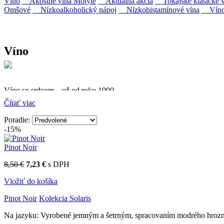
Víno
Akostné vína Motýle
Aktuálna akcia
Tokajské klasické v
Omšové
Nízkoalkoholický nápoj
Nízkohistamínové vína
Víno 
Víno
Víno so srdcom – už od roku 1990
Čítať viac
Firma Ostrožovič je najstaršou privátnou firmou na slovenskom 
Poradie:
Vyrábame kvalitné odrodové a výberové vína. Ako prví sme priniesli
-15%
najmodernejšími technológiami, vrátane riadenej fermentácie.
Pinot Noir
8,50 €
7,23 €
s DPH
Vložiť do košíka
Pinot Noir
Kolekcia Solaris
Na jazyku: Vyrobené jemným a šetrným, spracovaním modrého hrozna. 