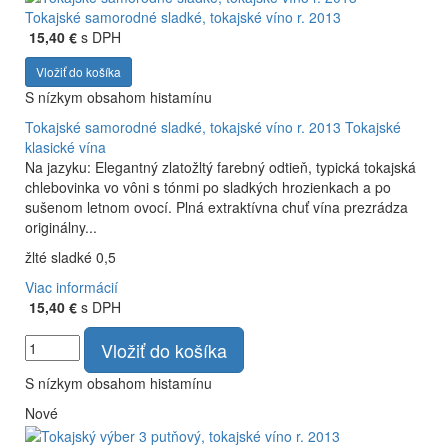
Tokajské samorodné sladké, tokajské víno r. 2013
15,40 €
s DPH
Vložiť do košíka
S nízkym obsahom histamínu
Tokajské samorodné sladké, tokajské víno r. 2013
Tokajské
klasické vína
Na jazyku: Elegantný zlatožltý farebný odtieň, typická tokajská
chlebovinka vo vôni s tónmi po sladkých hrozienkach a po
sušenom letnom ovocí. Plná extraktívna chuť vína prezrádza
originálny...
žlté sladké 0,5
Viac informácií
15,40 €
s DPH
Vložiť do košíka
S nízkym obsahom histamínu
Nové