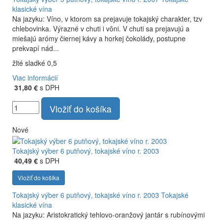
klasické vína
Na jazyku: Víno, v ktorom sa prejavuje tokajský charakter, tzv
chlebovinka. Výrazné v chuti i vôni. V chuti sa prejavujú a
miešajú arómy čiernej kávy a horkej čokolády, postupne
prekvapí nád...
žlté sladké 0,5
Viac informácií
31,80 €
s DPH
Vložiť do košíka
Nové
Tokajský výber 6 putňový, tokajské víno r. 2003
40,49 €
s DPH
Vložiť do košíka
Tokajský výber 6 putňový, tokajské víno r. 2003
Tokajské
klasické vína
Na jazyku: Aristokratický tehlovo-oranžový jantár s rubínovými