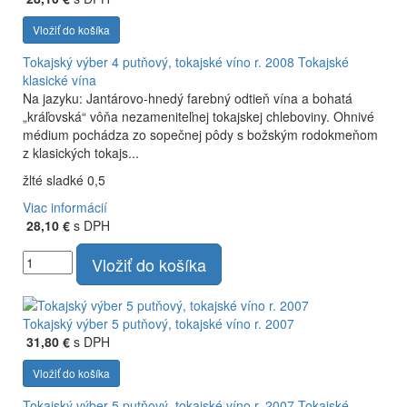
Vložiť do košíka
Tokajský výber 4 putňový, tokajské víno r. 2008
Tokajské
klasické vína
Na jazyku: Jantárovo-hnedý farebný odtieň vína a bohatá
„kráľovská“ vôňa nezameniteľnej tokajskej chleboviny. Ohnivé
médium pochádza zo sopečnej pôdy s božským rodokmeňom
z klasických tokajs...
žlté sladké 0,5
Viac informácií
28,10 €
s DPH
Vložiť do košíka
Tokajský výber 5 putňový, tokajské víno r. 2007
31,80 €
s DPH
Vložiť do košíka
Tokajský výber 5 putňový, tokajské víno r. 2007
Tokajské