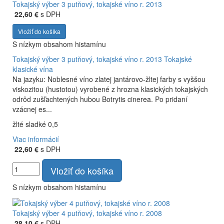
Tokajský výber 3 putňový, tokajské víno r. 2013
22,60 €
s DPH
Vložiť do košíka
S nízkym obsahom histamínu
Tokajský výber 3 putňový, tokajské víno r. 2013
Tokajské
klasické vína
Na jazyku: Noblesné víno zlatej jantárovo-žltej farby s vyššou
viskozitou (hustotou) vyrobené z hrozna klasických tokajských
odrôd zušľachtených hubou Botrytis cinerea. Po pridaní
vzácnej es...
žlté sladké 0,5
Viac informácií
22,60 €
s DPH
Vložiť do košíka
S nízkym obsahom histamínu
Tokajský výber 4 putňový, tokajské víno r. 2008
28,10 €
s DPH