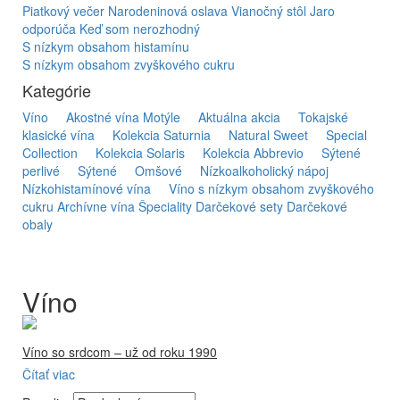
Piatkový večer
Narodeninová oslava
Vianočný stôl
Jaro
odporúča
Keď som nerozhodný
S nízkym obsahom histamínu
S nízkym obsahom zvyškového cukru
Kategórie
Víno
Akostné vína Motýle
Aktuálna akcia
Tokajské
klasické vína
Kolekcia Saturnia
Natural Sweet
Special
Collection
Kolekcia Solaris
Kolekcia Abbrevio
Sýtené
perlivé
Sýtené
Omšové
Nízkoalkoholický nápoj
Nízkohistamínové vína
Víno s nízkym obsahom zvyškového
cukru
Archívne vína
Špeciality
Darčekové sety
Darčekové
obaly
Víno
Víno so srdcom – už od roku 1990
Čítať viac
Firma Ostrožovič je najstaršou privátnou firmou na
slovenskom Tokaji.