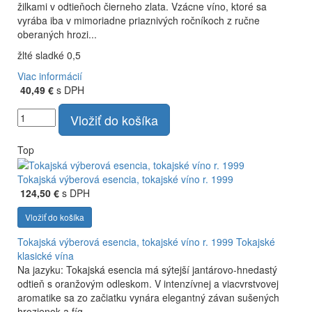
žilkami v odtieňoch čierneho zlata. Vzácne víno, ktoré sa
vyrába iba v mimoriadne priaznivých ročníkoch z ručne
oberaných hrozi...
žlté sladké 0,5
Viac informácií
40,49 €
s DPH
Vložiť do košíka
Top
Tokajská výberová esencia, tokajské víno r. 1999
124,50 €
s DPH
Vložiť do košíka
Tokajská výberová esencia, tokajské víno r. 1999
Tokajské
klasické vína
Na jazyku: Tokajská esencia má sýtejší jantárovo-hnedastý
odtieň s oranžovým odleskom. V intenzívnej a viacvrstvovej
aromatike sa zo začiatku vynára elegantný závan sušených
hrozienok a fíg,...