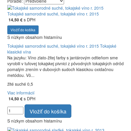
Poradie:
Vyrábame kvalitné odrodové a výberové vína. Ako prví sme
priniesli na slovenský trh sólo spracované vína z tokajských
Tokajské samorodné suché, tokajské víno r. 2015
odrôd Furmint, Lipovina a Muškát žltý reduktívnou
14,50 €
s DPH
technológiou. Hrozno spracúvame najmodernejšími
Vložiť do košíka
technológiami, vrátane riadenej fermentácie.
S nízkym obsahom histamínu
Tokajské samorodné suché, tokajské víno r. 2015
Tokajské
klasické vína
Na jazyku: Víno zlato-žltej farby s jantárovým odtieňom sme
vyrobili v tufovej tokajskej pivnici z pôvodných tokajských odrôd
pomalým zrením v dubových sudoch klasickou oxidačnou
metódou. Vô...
žlté suché 0,5
Viac informácií
14,50 €
s DPH
Vložiť do košíka
S nízkym obsahom histamínu