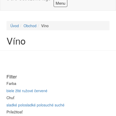
Menu
Úvod
Obchod
Víno
Víno
Filter
Farba
biele
žlté
ružové
červené
Chuť
sladké
polosladké
polosuché
suché
Príležitosť