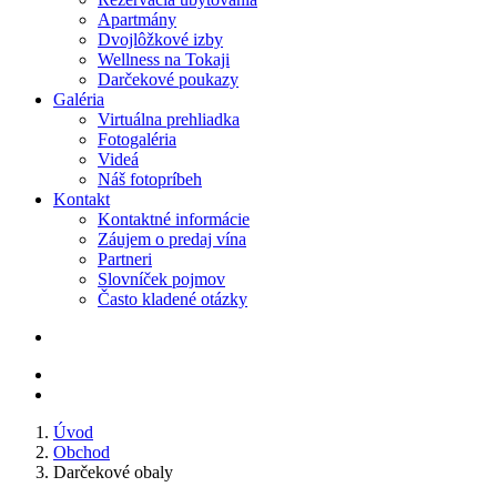
Apartmány
Dvojlôžkové izby
Wellness na Tokaji
Darčekové poukazy
Galéria
Virtuálna prehliadka
Fotogaléria
Videá
Náš fotopríbeh
Kontakt
Kontaktné informácie
Záujem o predaj vína
Partneri
Slovníček pojmov
Často kladené otázky
Úvod
Obchod
Darčekové obaly