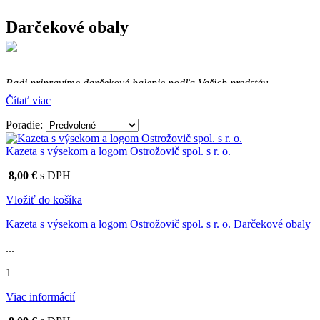
Darčekové obaly
Radi pripravíme darčekové balenie podľa Vašich predstáv.
Vaše logo alebo balenie? Vyrobíme Vám
visačku, samolepku,
Čítať viac
pergamen, čokoládovú pralinku…
Cena je individuálna podľa požiadavky, počtu kusov, materiálu,
Poradie:
farieb…
Kazeta s výsekom a logom Ostrožovič spol. s r. o.
Prázdne darčekové obaly sú samostatne nepredajné, len s vínami
Ostrožovič.
8,00 €
s DPH
Ceny obalov sú bez vín.
Vložiť do košíka
Kazeta s výsekom a logom Ostrožovič spol. s r. o.
Darčekové obaly
...
1
Viac informácií