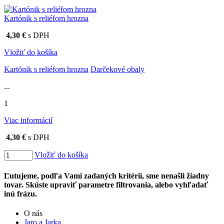
Kartónik s reliéfom hrozna
4,30 €
s DPH
Vložiť do košíka
Kartónik s reliéfom hrozna
Darčekové obaly
...
1
Viac informácií
4,30 €
s DPH
Vložiť do košíka
Ľutujeme, podľa Vami zadaných kritérií, sme nenašli žiadny
tovar. Skúste upraviť parametre filtrovania, alebo vyhľadať
inú frázu.
O nás
Jaro a Jarka