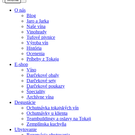
O nás
Blog
Jaro a Jarka
Naše vína
Vinohrady
Tufové pivnice
Výroba vín
História
Ocenenia
Príbehy z Tokaja
E-shop
Víno
Darčekové obaly
Darčekové sety
Darčekové poukazy
Špeciality
Archívne vína
Degustácie
Ochutnávka tokajských vín
Ochutnávky u klienta
Teambuildingy a oslavy na Tokaji
Zemplínska kuchyňa
Ubytovanie
Rezervácia ubytovania