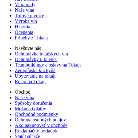
Vinohrady
Naše vína
Tufové pivnice
Výroba vín
História
Ocenenia
Príbehy z Tokaja
Navštívte nás
Ochutnávka tokajských vín
Ochutnávky u klienta
Teambuildingy a oslavy na Tokaji
Zemplínska kuchyňa
Ubytovanie na tokaji
Relax na Tokaji
Obchod
Naše vína
Spôsoby doručenia
Možnosti platby
Obchodné podmienky
Ochrana osobných údajov
Ako nakupovať v obchode
Reklamačný poriadok
Štatút súťaže