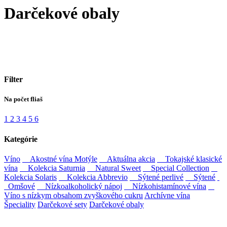
Darčekové obaly
Filter
Na počet fliaš
1
2
3
4
5
6
Kategórie
Víno
Akostné vína Motýle
Aktuálna akcia
Tokajské klasické
vína
Kolekcia Saturnia
Natural Sweet
Special Collection
Kolekcia Solaris
Kolekcia Abbrevio
Sýtené perlivé
Sýtené
Omšové
Nízkoalkoholický nápoj
Nízkohistamínové vína
Víno s nízkym obsahom zvyškového cukru
Archívne vína
Špeciality
Darčekové sety
Darčekové obaly