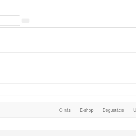
O nás
E-shop
Degustácie
U