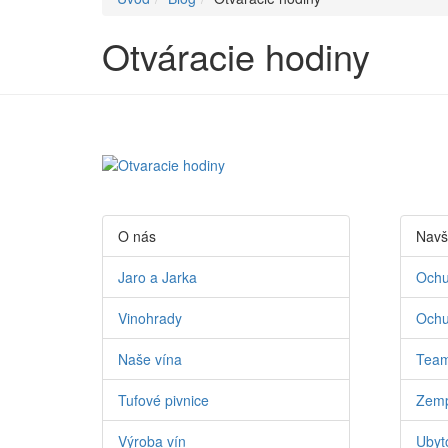
Otváracie hodiny
O nás
Navš
Jaro a Jarka
Ochu
Vinohrady
Ochu
Naše vína
Team
Tufové pivnice
Zemp
Výroba vín
Ubyto