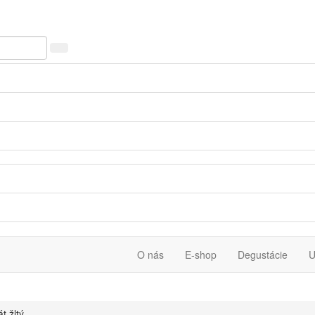
O nás
E-shop
Degustácie
U
t žltý