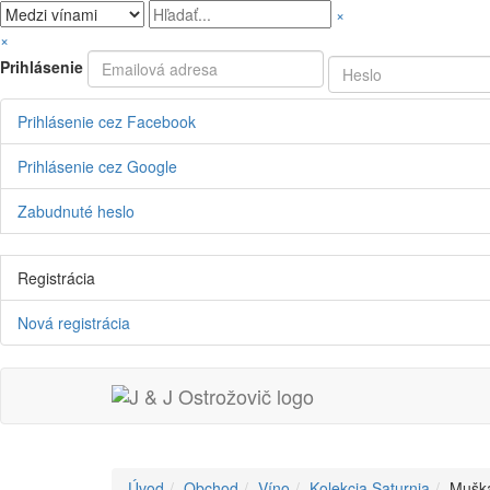
×
×
Prihlásenie
Prihlásenie cez Facebook
Prihlásenie cez Google
Zabudnuté heslo
Registrácia
Nová registrácia
Úvod
Obchod
Víno
Kolekcia Saturnia
Mušká