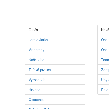
O nás
Navš
Jaro a Jarka
Ochu
Vinohrady
Ochu
Naše vína
Team
Tufové pivnice
Zemp
Výroba vín
Ubyto
História
Relax
Ocenenia