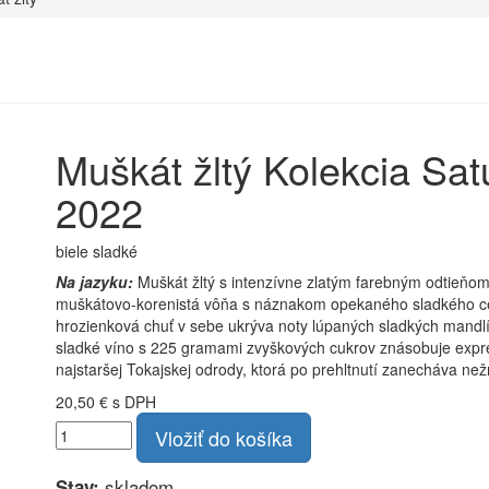
Muškát žltý
Kolekcia Sat
2022
biele
sladké
Na jazyku:
Muškát žltý s intenzívne zlatým farebným odtieňom
muškátovo-korenistá vôňa s náznakom opekaného sladkého ce
hrozienková chuť v sebe ukrýva noty lúpaných sladkých mandlí,
sladké víno s 225 gramami zvyškových cukrov znásobuje exp
najstaršej Tokajskej odrody, ktorá po prehltnutí zanecháva ne
20,50 €
s DPH
Vložiť do košíka
skladom
Stav: