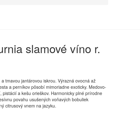
urnia
slamové víno r.
 a tmavou jantárovou iskrou. Výrazná ovocná až
sta a perníkov pôsobí mimoriadne exoticky. Medovo-
 pistácií a kešu orieškov. Harmonicky plné prírodne
resívnu povahu usušených voňavých bobuliek
žný citrusový vnem na jazyku.