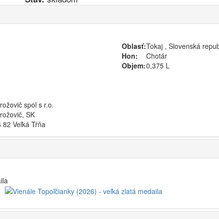
Oblasť:
Tokaj , Slovenská repub
Hon:
Chotár
Objem:
0,375 L
rožovič spol s r.o.
rožovič, SK
 82 Veľká Tŕňa
ila