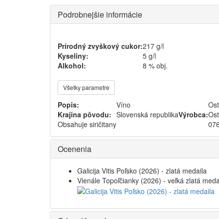
Podrobnejšie informácie
Prírodný zvyškový cukor:
217 g/l
Kyseliny:
5 g/l
Alkohol:
8 % obj.
Všetky parametre
Popis:
Víno
Ost
Krajina pôvodu:
Slovenská republika
Výrobca:
Ost
Obsahuje siričitany
076
Ocenenia
Galicija Vitis Poľsko (2026) - zlatá medaila
Vienále Topoľčianky (2026) - veľká zlatá meda