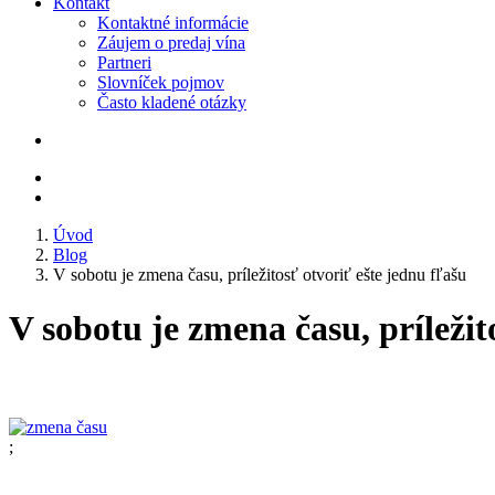
Kontakt
Kontaktné informácie
Záujem o predaj vína
Partneri
Slovníček pojmov
Často kladené otázky
Úvod
Blog
V sobotu je zmena času, príležitosť otvoriť ešte jednu fľašu
V sobotu je zmena času, príležit
;