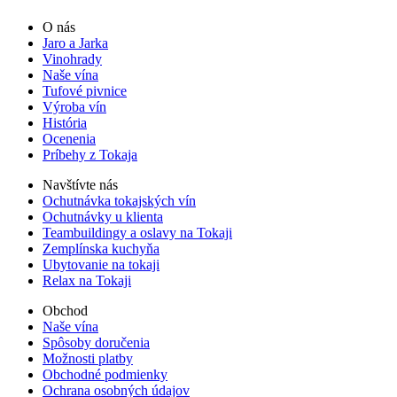
O nás
Jaro a Jarka
Vinohrady
Naše vína
Tufové pivnice
Výroba vín
História
Ocenenia
Príbehy z Tokaja
Navštívte nás
Ochutnávka tokajských vín
Ochutnávky u klienta
Teambuildingy a oslavy na Tokaji
Zemplínska kuchyňa
Ubytovanie na tokaji
Relax na Tokaji
Obchod
Naše vína
Spôsoby doručenia
Možnosti platby
Obchodné podmienky
Ochrana osobných údajov