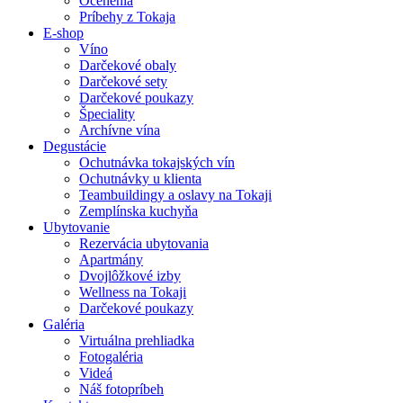
Ocenenia
Príbehy z Tokaja
E-shop
Víno
Darčekové obaly
Darčekové sety
Darčekové poukazy
Špeciality
Archívne vína
Degustácie
Ochutnávka tokajských vín
Ochutnávky u klienta
Teambuildingy a oslavy na Tokaji
Zemplínska kuchyňa
Ubytovanie
Rezervácia ubytovania
Apartmány
Dvojlôžkové izby
Wellness na Tokaji
Darčekové poukazy
Galéria
Virtuálna prehliadka
Fotogaléria
Videá
Náš fotopríbeh