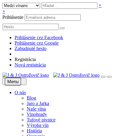
×
×
Prihlásenie
Prihlásenie cez Facebook
Prihlásenie cez Google
Zabudnuté heslo
Registrácia
Nová registrácia
Menu
O nás
Blog
Jaro a Jarka
Naše vína
Vinohrady
Tufové pivnice
Výroba vín
História