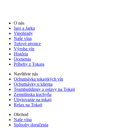
O nás
Jaro a Jarka
Vinohrady
Naše vína
Tufové pivnice
Výroba vín
História
Ocenenia
Príbehy z Tokaja
Navštívte nás
Ochutnávka tokajských vín
Ochutnávky u klienta
Teambuildingy a oslavy na Tokaji
Zemplínska kuchyňa
Ubytovanie na tokaji
Relax na Tokaji
Obchod
Naše vína
Spôsoby doručenia