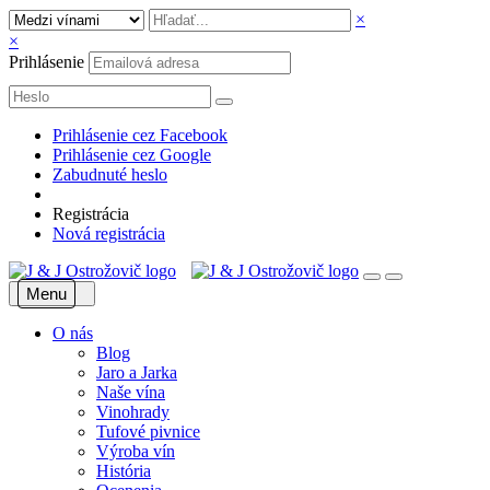
×
×
Prihlásenie
Prihlásenie cez Facebook
Prihlásenie cez Google
Zabudnuté heslo
Registrácia
Nová registrácia
Menu
O nás
Blog
Jaro a Jarka
Naše vína
Vinohrady
Tufové pivnice
Výroba vín
História