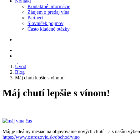
Kontakt
Kontaktné informácie
Záujem o predaj vína
Partneri
Slovníček pojmov
Často kladené otázky
Úvod
Blog
Máj chutí lepšie s vínom!
Máj chutí lepšie s vínom!
Máj je ideálny mesiac na objavovanie nových chutí – a s naším výberom
https://www.ostrozovic.sk/obchod/vino