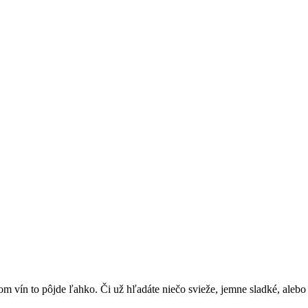
 vín to pôjde ľahko. Či už hľadáte niečo svieže, jemne sladké, alebo š