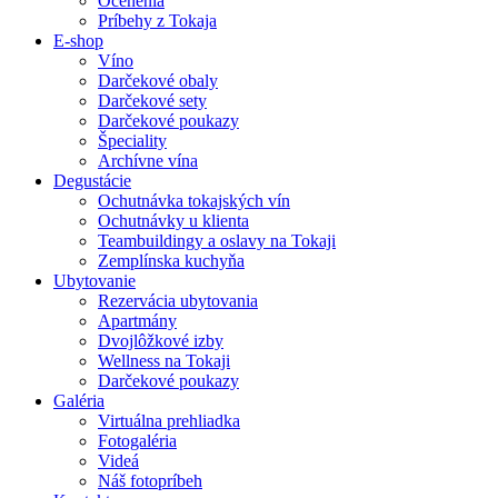
Ocenenia
Príbehy z Tokaja
E-shop
Víno
Darčekové obaly
Darčekové sety
Darčekové poukazy
Špeciality
Archívne vína
Degustácie
Ochutnávka tokajských vín
Ochutnávky u klienta
Teambuildingy a oslavy na Tokaji
Zemplínska kuchyňa
Ubytovanie
Rezervácia ubytovania
Apartmány
Dvojlôžkové izby
Wellness na Tokaji
Darčekové poukazy
Galéria
Virtuálna prehliadka
Fotogaléria
Videá
Náš fotopríbeh