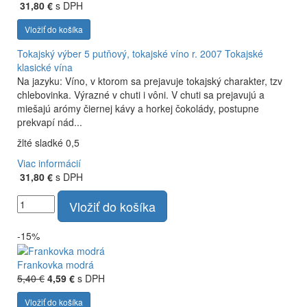
31,80 €
s DPH
Vložiť do košíka
Tokajský výber 5 putňový, tokajské víno r. 2007
Tokajské
klasické vína
Na jazyku: Víno, v ktorom sa prejavuje tokajský charakter, tzv
chlebovinka. Výrazné v chuti i vôni. V chuti sa prejavujú a
miešajú arómy čiernej kávy a horkej čokolády, postupne
prekvapí nád...
žlté sladké 0,5
Viac informácií
31,80 €
s DPH
Vložiť do košíka
-15%
Frankovka modrá
5,40 €
4,59 €
s DPH
Vložiť do košíka