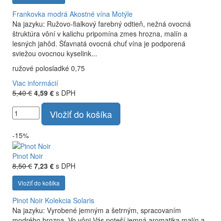
Frankovka modrá
Akostné vína Motýle
Na jazyku: Ružovo-fialkový farebný odtieň, nežná ovocná
štruktúra vôní v kalichu pripomína zmes hrozna, malín a
lesných jahôd. Šťavnatá ovocná chuť vína je podporená
sviežou ovocnou kyselink...
ružové polosladké 0,75
Viac informácií
5,40 €
4,59 €
s DPH
Vložiť do košíka
-15%
Pinot Noir
8,50 €
7,23 €
s DPH
Vložiť do košíka
Pinot Noir
Kolekcia Solaris
Na jazyku: Vyrobené jemným a šetrným, spracovaním
modrého hrozna. Vo vôni Vás poteší jemná aromatika malín a