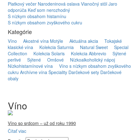
Piatkový večer
Narodeninová oslava
Vianočný stôl
Jaro
odporúča
Keď som nerozhodný
S nízkym obsahom histamínu
S nízkym obsahom zvyškového cukru
Kategórie
Víno
Akostné vína Motýle
Aktuálna akcia
Tokajské
klasické vína
Kolekcia Saturnia
Natural Sweet
Special
Collection
Kolekcia Solaris
Kolekcia Abbrevio
Sýtené
perlivé
Sýtené
Omšové
Nízkoalkoholický nápoj
Nízkohistamínové vína
Víno s nízkym obsahom zvyškového
cukru
Archívne vína
Špeciality
Darčekové sety
Darčekové
obaly
Víno
Víno so srdcom – už od roku 1990
Čítať viac
Firma Ostrožovič je najstaršou privátnou firmou na
slovenskom Tokaji.