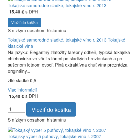
Tokajské samorodné sladké, tokajské víno r. 2013
15,40 €
s DPH
Vložiť do košíka
S nízkym obsahom histamínu
Tokajské samorodné sladké, tokajské víno r. 2013
Tokajské
klasické vína
Na jazyku: Elegantný zlatožltý farebný odtieň, typická tokajská
chlebovinka vo vôni s tónmi po sladkých hrozienkach a po
sušenom letnom ovocí. Plná extraktívna chuť vína prezrádza
originálny...
žlté sladké 0,5
Viac informácií
15,40 €
s DPH
Vložiť do košíka
S nízkym obsahom histamínu
Tokajský výber 5 putňový, tokajské víno r. 2007