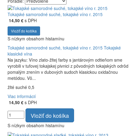
Poradie:
Vyrábame kvalitné odrodové a výberové vína. Ako prví sme
priniesli na slovenský trh sólo spracované vína z tokajských
Tokajské samorodné suché, tokajské víno r. 2015
odrôd Furmint, Lipovina a Muškát žltý reduktívnou
14,50 €
s DPH
technológiou. Hrozno spracúvame najmodernejšími
Vložiť do košíka
technológiami, vrátane riadenej fermentácie.
S nízkym obsahom histamínu
Tokajské samorodné suché, tokajské víno r. 2015
Tokajské
klasické vína
Na jazyku: Víno zlato-žltej farby s jantárovým odtieňom sme
vyrobili v tufovej tokajskej pivnici z pôvodných tokajských odrôd
pomalým zrením v dubových sudoch klasickou oxidačnou
metódou. Vô...
žlté suché 0,5
Viac informácií
14,50 €
s DPH
Vložiť do košíka
S nízkym obsahom histamínu