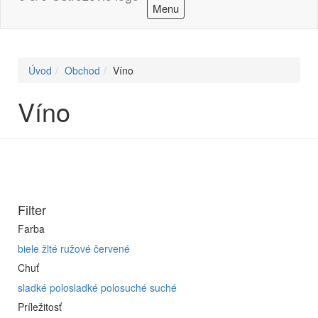
Menu
Úvod
Obchod
Víno
Víno
Filter
Farba
biele
žlté
ružové
červené
Chuť
sladké
polosladké
polosuché
suché
Príležitosť