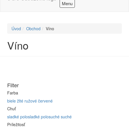
Menu
Úvod
Obchod
Víno
Víno
Filter
Farba
biele
žlté
ružové
červené
Chuť
sladké
polosladké
polosuché
suché
Príležitosť