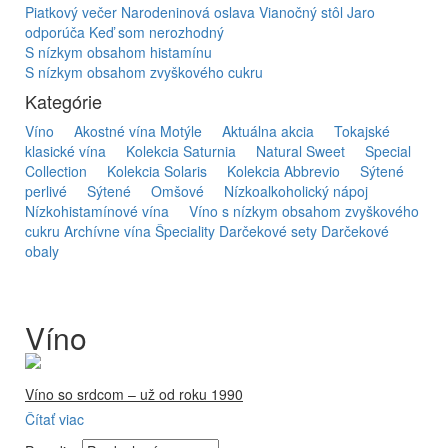
Piatkový večer
Narodeninová oslava
Vianočný stôl
Jaro
odporúča
Keď som nerozhodný
S nízkym obsahom histamínu
S nízkym obsahom zvyškového cukru
Kategórie
Víno
Akostné vína Motýle
Aktuálna akcia
Tokajské
klasické vína
Kolekcia Saturnia
Natural Sweet
Special
Collection
Kolekcia Solaris
Kolekcia Abbrevio
Sýtené
perlivé
Sýtené
Omšové
Nízkoalkoholický nápoj
Nízkohistamínové vína
Víno s nízkym obsahom zvyškového
cukru
Archívne vína
Špeciality
Darčekové sety
Darčekové
obaly
Víno
Víno so srdcom – už od roku 1990
Čítať viac
Firma Ostrožovič je najstaršou privátnou firmou na
slovenskom Tokaji.