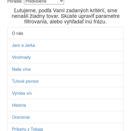
Poradie:
Vyrábame kvalitné odrodové a výberové vína. Ako prví sme
Ľutujeme, podľa Vami zadaných kritérií, sme
priniesli na slovenský trh sólo spracované vína z tokajských
nenašli žiadny tovar. Skúste upraviť parametre
odrôd Furmint, Lipovina a Muškát žltý reduktívnou
filtrovania, alebo vyhľadať inú frázu.
technológiou. Hrozno spracúvame najmodernejšími
technológiami, vrátane riadenej fermentácie.
O nás
Jaro a Jarka
Vinohrady
Naše vína
Tufové pivnice
Výroba vín
História
Ocenenia
Príbehy z Tokaja