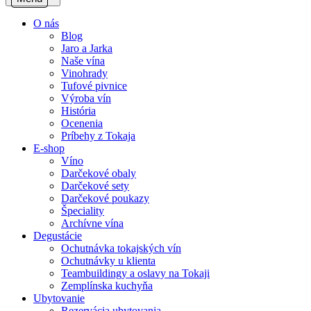
O nás
Blog
Jaro a Jarka
Naše vína
Vinohrady
Tufové pivnice
Výroba vín
História
Ocenenia
Príbehy z Tokaja
E-shop
Víno
Darčekové obaly
Darčekové sety
Darčekové poukazy
Špeciality
Archívne vína
Degustácie
Ochutnávka tokajských vín
Ochutnávky u klienta
Teambuildingy a oslavy na Tokaji
Zemplínska kuchyňa
Ubytovanie
Rezervácia ubytovania