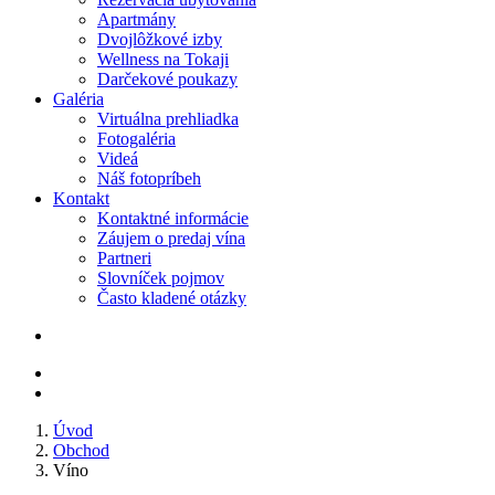
Apartmány
Dvojlôžkové izby
Wellness na Tokaji
Darčekové poukazy
Galéria
Virtuálna prehliadka
Fotogaléria
Videá
Náš fotopríbeh
Kontakt
Kontaktné informácie
Záujem o predaj vína
Partneri
Slovníček pojmov
Často kladené otázky
Úvod
Obchod
Víno