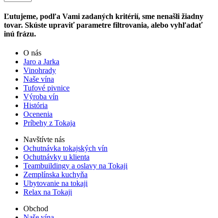
Ľutujeme, podľa Vami zadaných kritérií, sme nenašli žiadny
tovar. Skúste upraviť parametre filtrovania, alebo vyhľadať
inú frázu.
O nás
Jaro a Jarka
Vinohrady
Naše vína
Tufové pivnice
Výroba vín
História
Ocenenia
Príbehy z Tokaja
Navštívte nás
Ochutnávka tokajských vín
Ochutnávky u klienta
Teambuildingy a oslavy na Tokaji
Zemplínska kuchyňa
Ubytovanie na tokaji
Relax na Tokaji
Obchod
Naše vína