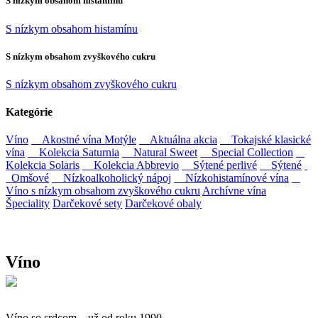
S nízkym obsahom histamínu
S nízkym obsahom histamínu
S nízkym obsahom zvyškového cukru
S nízkym obsahom zvyškového cukru
Kategórie
Víno
Akostné vína Motýle
Aktuálna akcia
Tokajské klasické
vína
Kolekcia Saturnia
Natural Sweet
Special Collection
Kolekcia Solaris
Kolekcia Abbrevio
Sýtené perlivé
Sýtené
Omšové
Nízkoalkoholický nápoj
Nízkohistamínové vína
Víno s nízkym obsahom zvyškového cukru
Archívne vína
Špeciality
Darčekové sety
Darčekové obaly
Víno
Víno so srdcom – už od roku 1990