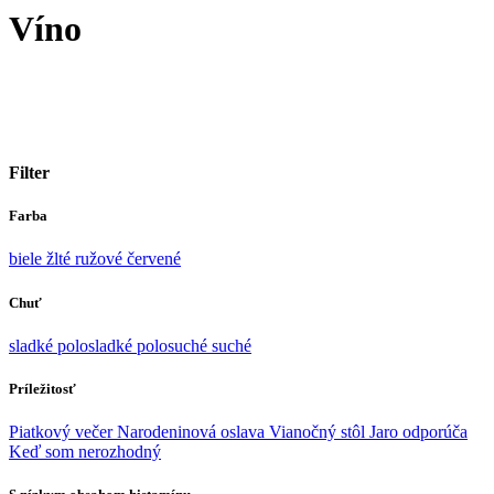
Víno
Filter
Farba
biele
žlté
ružové
červené
Chuť
sladké
polosladké
polosuché
suché
Príležitosť
Piatkový večer
Narodeninová oslava
Vianočný stôl
Jaro odporúča
Keď som nerozhodný