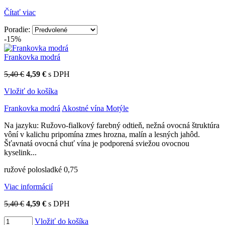
Čítať viac
Firma Ostrožovič je najstaršou privátnou firmou na
slovenskom Tokaji.
Poradie:
-15%
Vyrábame kvalitné odrodové a výberové vína. Ako prví sme
priniesli na slovenský trh sólo spracované vína z tokajských odrôd
Frankovka modrá
Furmint, Lipovina a Muškát žltý reduktívnou technológiou. Hrozno
spracúvame najmodernejšími technológiami, vrátane riadenej
5,40 €
4,59 €
s DPH
fermentácie.
Vložiť do košíka
Frankovka modrá
Akostné vína Motýle
Na jazyku: Ružovo-fialkový farebný odtieň, nežná ovocná štruktúra
vôní v kalichu pripomína zmes hrozna, malín a lesných jahôd.
Šťavnatá ovocná chuť vína je podporená sviežou ovocnou
kyselink...
ružové polosladké 0,75
Viac informácií
5,40 €
4,59 €
s DPH
Vložiť do košíka