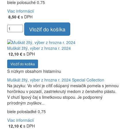
biele polosuché 0.75
Viac informácií
8,50 €
s DPH
Vložiť do košíka
Muškát žltý, výber z hrozna r. 2024
12,10 €
s DPH
Vložiť do košíka
S nízkym obsahom histamínu
Muškát žltý, výber z hrozna r. 2024
Special Collection
Na jazyku: Vo vôni je cítiť ošúpaný mesiačik pomela s jemnou
horčinkou v pozadí, zastrieknutý medom z čerstvého plástu.
V chutí lipový čaj s limetkovou stopou. Je podporený
prírodným zvyškov...
biele polosladké 0,75
Viac informácií
12,10 €
s DPH