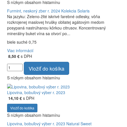
S nízkym obsahom histamínu
Furmint, neskorý zber r. 2024
Kolekcia Solaris
Na jazyku: Zeleno-žlté iskrivé farebné odlesky, vôňa
rozkrojenej maslovej hrušky obliatej agátovým medom
posypaná nastrúhanou kôrkou citrusov. Koncentrovaný
minerálny buket vína sa otvorí po...
biele suché 0,75
Viac informácií
8,50 €
s DPH
Vložiť do košíka
S nízkym obsahom histamínu
Lipovina, bobuľový výber r. 2023
14,10 €
s DPH
Vložiť do košíka
S nízkym obsahom histamínu
Lipovina, bobuľový výber r. 2023
Natural Sweet