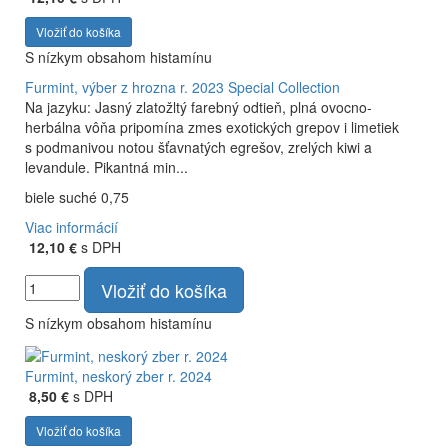
Vložiť do košíka
S nízkym obsahom histamínu
Furmint, výber z hrozna r. 2023
Special Collection
Na jazyku: Jasný zlatožltý farebný odtieň, plná ovocno-
herbálna vôňa pripomína zmes exotických grepov i limetiek
s podmanivou notou šťavnatých egrešov, zrelých kiwi a
levandule. Pikantná min...
biele suché 0,75
Viac informácií
12,10 €
s DPH
Vložiť do košíka
S nízkym obsahom histamínu
Furmint, neskorý zber r. 2024
8,50 €
s DPH
Vložiť do košíka