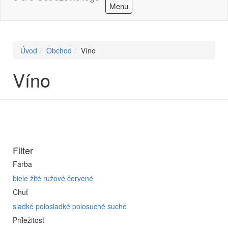
Menu
Úvod
Obchod
Víno
Víno
Filter
Farba
biele
žlté
ružové
červené
Chuť
sladké
polosladké
polosuché
suché
Príležitosť