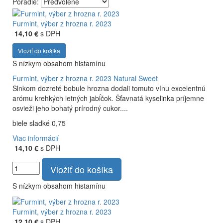
Poradie:
Vyrábame kvalitné odrodové a výberové vína. Ako prví sme
priniesli na slovenský trh sólo spracované vína z tokajských
Furmint, výber z hrozna r. 2023
odrôd Furmint, Lipovina a Muškát žltý reduktívnou
14,10 €
s DPH
technológiou. Hrozno spracúvame najmodernejšími
Vložiť do košíka
technológiami, vrátane riadenej fermentácie.
S nízkym obsahom histamínu
Furmint, výber z hrozna r. 2023
Natural Sweet
Slnkom dozreté bobule hrozna dodali tomuto vínu excelentnú
arómu krehkých letných jabĺčok. Šťavnatá kyselinka príjemne
osvieži jeho bohatý prírodný cukor....
biele sladké 0,75
Viac informácií
14,10 €
s DPH
Vložiť do košíka
S nízkym obsahom histamínu
Furmint, výber z hrozna r. 2023
12,10 €
s DPH