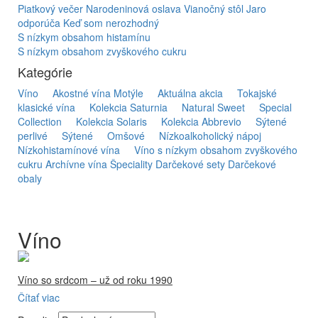
Piatkový večer
Narodeninová oslava
Vianočný stôl
Jaro
odporúča
Keď som nerozhodný
S nízkym obsahom histamínu
S nízkym obsahom zvyškového cukru
Kategórie
Víno
Akostné vína Motýle
Aktuálna akcia
Tokajské
klasické vína
Kolekcia Saturnia
Natural Sweet
Special
Collection
Kolekcia Solaris
Kolekcia Abbrevio
Sýtené
perlivé
Sýtené
Omšové
Nízkoalkoholický nápoj
Nízkohistamínové vína
Víno s nízkym obsahom zvyškového
cukru
Archívne vína
Špeciality
Darčekové sety
Darčekové
obaly
Víno
Víno so srdcom – už od roku 1990
Čítať viac
Firma Ostrožovič je najstaršou privátnou firmou na
slovenskom Tokaji.