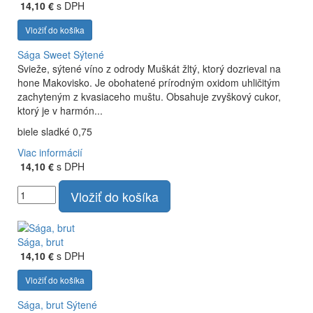
14,10 €
s DPH
Vložiť do košíka
Sága Sweet
Sýtené
Svieže, sýtené víno z odrody Muškát žltý, ktorý dozrieval na
hone Makovisko. Je obohatené prírodným oxidom uhličitým
zachyteným z kvasiaceho muštu. Obsahuje zvyškový cukor,
ktorý je v harmón...
biele sladké 0,75
Viac informácií
14,10 €
s DPH
Vložiť do košíka
Sága, brut
14,10 €
s DPH
Vložiť do košíka
Sága, brut
Sýtené