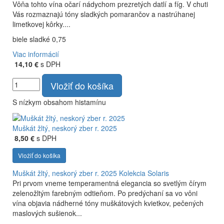
Vôňa tohto vína očarí nádychom prezretých datlí a fíg. V chuti
Vás rozmaznajú tóny sladkých pomarančov a nastrúhanej
limetkovej kôrky....
biele sladké 0,75
Viac informácií
14,10 €
s DPH
Vložiť do košíka
S nízkym obsahom histamínu
Muškát žltý, neskorý zber r. 2025
8,50 €
s DPH
Vložiť do košíka
Muškát žltý, neskorý zber r. 2025
Kolekcia Solaris
Pri prvom vneme temperamentná elegancia so svetlým čírym
zelenožltým farebným odtieňom. Po predýchaní sa vo vôni
vína objavia nádherné tóny muškátových kvietkov, pečených
maslových sušienok...