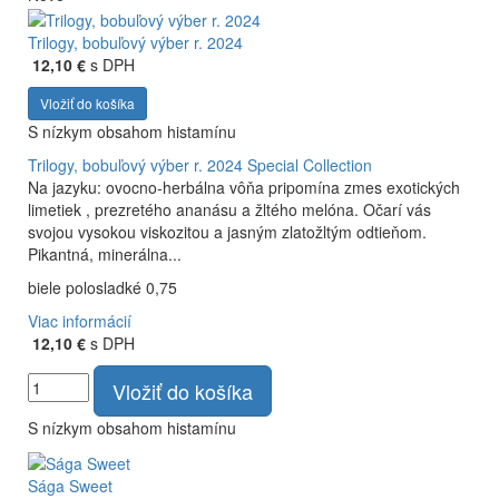
Trilogy, bobuľový výber r. 2024
12,10 €
s DPH
Vložiť do košíka
S nízkym obsahom histamínu
Trilogy, bobuľový výber r. 2024
Special Collection
Na jazyku: ovocno-herbálna vôňa pripomína zmes exotických
limetiek , prezretého ananásu a žltého melóna. Očarí vás
svojou vysokou viskozitou a jasným zlatožltým odtieňom.
Pikantná, minerálna...
biele polosladké 0,75
Viac informácií
12,10 €
s DPH
Vložiť do košíka
S nízkym obsahom histamínu
Sága Sweet