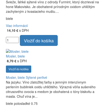
Svieže, ľahké sýtené víno z odrody Furmint, ktorý dozrieval na
hone Makovisko. Je obohatené prírodným oxidom uhličitým
zachyteným z kvasiacieho muš­tu....
biele
Viac informácií
14,10 €
s DPH
Vložiť do košíka
Mosler, biele
8,70 €
s DPH
Vložiť do košíka
Mosler, biele
Sýtené perlivé
Na jazyku: Víno zlatožltej farby s jemným intenzívnym
perlením bubliniek oxidu uhličitého. Výrazná vôňa sušeného
citrusového ovocia s medom je obohatená o tóny biskvitu a
masla. Chuť vína je...
biele polosladké 0.75