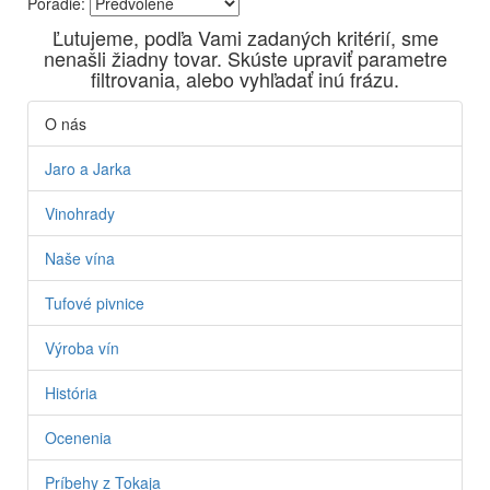
Poradie:
Vyrábame kvalitné odrodové a výberové vína. Ako prví sme
Ľutujeme, podľa Vami zadaných kritérií, sme
priniesli na slovenský trh sólo spracované vína z tokajských
nenašli žiadny tovar. Skúste upraviť parametre
odrôd Furmint, Lipovina a Muškát žltý reduktívnou
filtrovania, alebo vyhľadať inú frázu.
technológiou. Hrozno spracúvame najmodernejšími
technológiami, vrátane riadenej fermentácie.
O nás
Jaro a Jarka
Vinohrady
Naše vína
Tufové pivnice
Výroba vín
História
Ocenenia
Príbehy z Tokaja