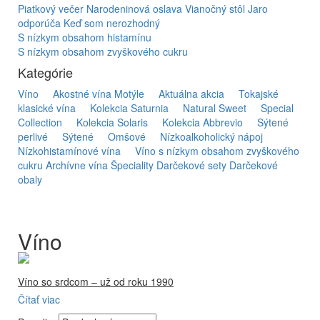
Piatkový večer
Narodeninová oslava
Vianočný stôl
Jaro
odporúča
Keď som nerozhodný
S nízkym obsahom histamínu
S nízkym obsahom zvyškového cukru
Kategórie
Víno
Akostné vína Motýle
Aktuálna akcia
Tokajské
klasické vína
Kolekcia Saturnia
Natural Sweet
Special
Collection
Kolekcia Solaris
Kolekcia Abbrevio
Sýtené
perlivé
Sýtené
Omšové
Nízkoalkoholický nápoj
Nízkohistamínové vína
Víno s nízkym obsahom zvyškového
cukru
Archívne vína
Špeciality
Darčekové sety
Darčekové
obaly
Víno
Víno so srdcom – už od roku 1990
Čítať viac
Firma Ostrožovič je najstaršou privátnou firmou na
slovenskom Tokaji.