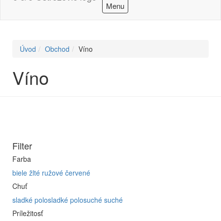
Menu
Úvod
Obchod
Víno
Víno
Filter
Farba
biele
žlté
ružové
červené
Chuť
sladké
polosladké
polosuché
suché
Príležitosť