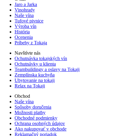
Jaro a Jarka
Vinohrady
Naše vína
Tufové pivnice
Výroba vín
História
Ocenenia
Príbehy z Tokaja
Navštívte nás
Ochutnávka tokajských vín
Ochutnávky u klienta
Teambuildingy a oslavy na Tokaji
Zemplínska kuchyňa
Ubytovanie na tokaji
Relax na Tokaji
Obchod
Naše vína
Spôsoby doručenia
Možnosti platby
Obchodné podmienky
Ochrana osobných údajov
Ako nakupovať v obchode
Reklamačný poriadok