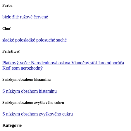
Farba
biele
žlté
ružové
červené
Chuť
sladké
polosladké
polosuché
suché
Príležitosť
Piatkový večer
Narodeninová oslava
Vianočný stôl
Jaro odporúča
Keď som nerozhodný
S nízkym obsahom histamínu
S nízkym obsahom histamínu
S nízkym obsahom zvyškového cukru
S nízkym obsahom zvyškového cukru
Kategórie