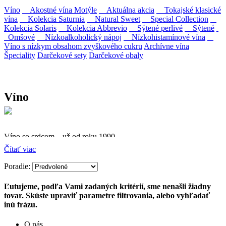
Víno
Akostné vína Motýle
Aktuálna akcia
Tokajské klasické
vína
Kolekcia Saturnia
Natural Sweet
Special Collection
Kolekcia Solaris
Kolekcia Abbrevio
Sýtené perlivé
Sýtené
Omšové
Nízkoalkoholický nápoj
Nízkohistamínové vína
Víno s nízkym obsahom zvyškového cukru
Archívne vína
Špeciality
Darčekové sety
Darčekové obaly
Víno
Víno so srdcom – už od roku 1990
Čítať viac
Firma Ostrožovič je najstaršou privátnou firmou na
slovenskom Tokaji.
Poradie:
Vyrábame kvalitné odrodové a výberové vína. Ako prví sme
Ľutujeme, podľa Vami zadaných kritérií, sme nenašli žiadny
priniesli na slovenský trh sólo spracované vína z tokajských odrôd
tovar. Skúste upraviť parametre filtrovania, alebo vyhľadať
Furmint, Lipovina a Muškát žltý reduktívnou technológiou. Hrozno
inú frázu.
spracúvame najmodernejšími technológiami, vrátane riadenej
fermentácie.
O nás