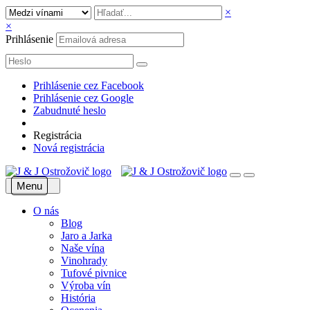
×
×
Prihlásenie
Prihlásenie cez Facebook
Prihlásenie cez Google
Zabudnuté heslo
Registrácia
Nová registrácia
Menu
O nás
Blog
Jaro a Jarka
Naše vína
Vinohrady
Tufové pivnice
Výroba vín
História