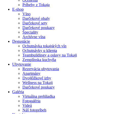
Ocenenia
Príbehy z Tokaja
E-shop
Víno
Darčekové obaly
Darčekové sety
Darčekové poukazy
Špeciality
Archívne vína
Degustácie
Ochutnávka tokajských vín
Ochutnávky u klienta
Teambuildingy a oslavy na Tokaji
Zemplínska kuchyňa
Ubytovanie
Rezervácia ubytovania
Apartmány
Dvojlôžkové izby
Wellness na Tokaji
Darčekové poukazy
Galéria
Virtuálna prehliadka
Fotogaléria
Videá
Náš fotopríbeh