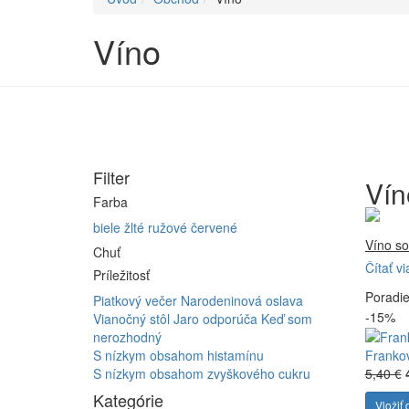
Víno
Filter
Vín
Farba
biele
žlté
ružové
červené
Víno so
Chuť
Čítať vi
Firma 
Príležitosť
Poradi
Vyrábam
Piatkový večer
Narodeninová oslava
-15%
Furmint
Vianočný stôl
Jaro odporúča
Keď som
ferment
nerozhodný
S nízkym obsahom histamínu
Franko
S nízkym obsahom zvyškového cukru
5,40 €
Kategórie
Vložiť 