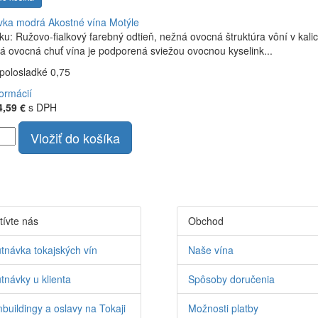
vka modrá
Akostné vína Motýle
ku: Ružovo-fialkový farebný odtieň, nežná ovocná štruktúra vôní v kal
á ovocná chuť vína je podporená sviežou ovocnou kyselink...
polosladké 0,75
formácií
4,59 €
s DPH
Vložiť do košíka
tívte nás
Obchod
tnávka tokajských vín
Naše vína
tnávky u klienta
Spôsoby doručenia
buildingy a oslavy na Tokaji
Možnosti platby