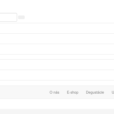
O nás
E-shop
Degustácie
U