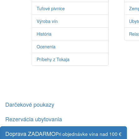
Tufové pivnice
Zemp
Výroba vín
Ubyto
História
Relax
Ocenenia
Príbehy z Tokaja
Darčekové poukazy
Rezervácia ubytovania
Doprava ZADARMO
Pri objednávke vína nad 100 €