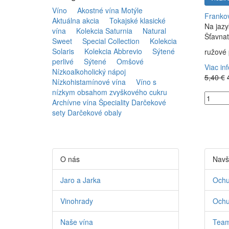
Víno
Akostné vína Motýle
Franko
Aktuálna akcia
Tokajské klasické
Na jazy
vína
Kolekcia Saturnia
Natural
Šťavnat
Sweet
Special Collection
Kolekcia
Solaris
Kolekcia Abbrevio
Sýtené
ružové 
perlivé
Sýtené
Omšové
Viac in
Nízkoalkoholický nápoj
5,40 €
Nízkohistamínové vína
Víno s
nízkym obsahom zvyškového cukru
Archívne vína
Špeciality
Darčekové
sety
Darčekové obaly
O nás
Navš
Jaro a Jarka
Ochu
Vinohrady
Ochu
Naše vína
Team