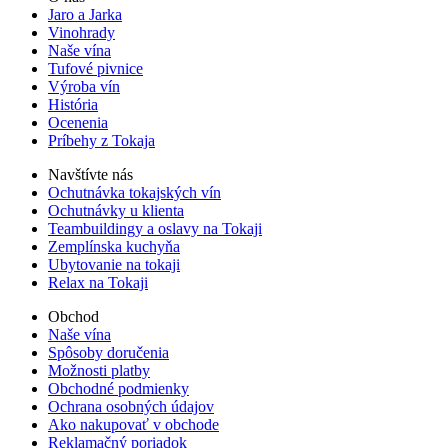
Jaro a Jarka
Vinohrady
Naše vína
Tufové pivnice
Výroba vín
História
Ocenenia
Príbehy z Tokaja
Navštívte nás
Ochutnávka tokajských vín
Ochutnávky u klienta
Teambuildingy a oslavy na Tokaji
Zemplínska kuchyňa
Ubytovanie na tokaji
Relax na Tokaji
Obchod
Naše vína
Spôsoby doručenia
Možnosti platby
Obchodné podmienky
Ochrana osobných údajov
Ako nakupovať v obchode
Reklamačný poriadok