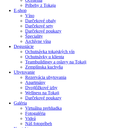
Ocenenia
Príbehy z Tokaja
E-shop
Víno
Darčekové obaly
Darčekové sety
Darčekové poukazy
Špeciality
Archívne vína
Degustácie
Ochutnávka tokajských vín
Ochutnávky u klienta
Teambuildingy a oslavy na Tokaji
Zemplínska kuchyňa
Ubytovanie
Rezervácia ubytovania
Apartmány
Dvojlôžkové izby
Wellness na Tokaji
Darčekové poukazy
Galéria
Virtuálna prehliadka
Fotogaléria
Videá
Náš fotopríbeh