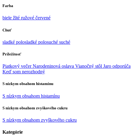
Farba
biele
žlté
ružové
červené
Chuť
sladké
polosladké
polosuché
suché
Príležitosť
Piatkový večer
Narodeninová oslava
Vianočný stôl
Jaro odporúča
Keď som nerozhodný
S nízkym obsahom histamínu
S nízkym obsahom histamínu
S nízkym obsahom zvyškového cukru
S nízkym obsahom zvyškového cukru
Kategórie