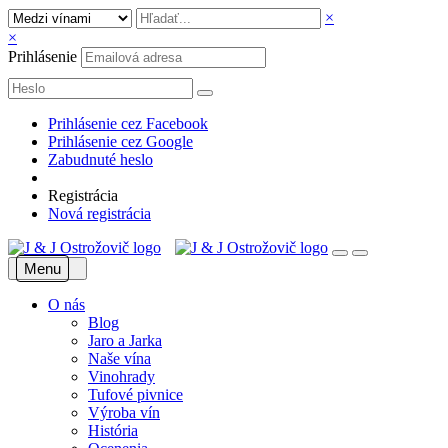
×
×
Prihlásenie
Prihlásenie cez Facebook
Prihlásenie cez Google
Zabudnuté heslo
Registrácia
Nová registrácia
Menu
O nás
Blog
Jaro a Jarka
Naše vína
Vinohrady
Tufové pivnice
Výroba vín
História