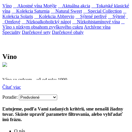
Víno
Akostné vína Motýle
Aktuálna akcia
Tokajské klasické
vína
Kolekcia Saturnia
Natural Sweet
Special Collection
Kolekcia Solaris
Kolekcia Abbrevio
Sýtené perlivé
Sýtené
Omšové
Nízkoalkoholický nápoj
Nízkohistamínové vína
Víno s nízkym obsahom zvyškového cukru
Archívne vína
Špeciality
Darčekové sety
Darčekové obaly
Víno
Víno so srdcom – už od roku 1990
Čítať viac
Firma Ostrožovič je najstaršou privátnou firmou na
slovenskom Tokaji.
Poradie:
Vyrábame kvalitné odrodové a výberové vína. Ako prví sme
Ľutujeme, podľa Vami zadaných kritérií, sme nenašli žiadny
priniesli na slovenský trh sólo spracované vína z tokajských odrôd
tovar. Skúste upraviť parametre filtrovania, alebo vyhľadať
Furmint, Lipovina a Muškát žltý reduktívnou technológiou. Hrozno
inú frázu.
spracúvame najmodernejšími technológiami, vrátane riadenej
fermentácie.
O nás