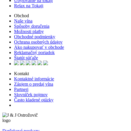
Ubytovanie na tokaji
Relax na Tokaji
Obchod
Naše vína
Spôsoby doručenia
Možnosti platby
Obchodné podmienky
Ochrana osobných údajov
Ako nakupovať v obchode
Reklamačný poriadok
Štatút súťaže
Kontakt
Kontaktné informácie
Záujem o predaj vína
Partneri
Slovníček pojmov
Často kladené otázky
Darčekové poukazy