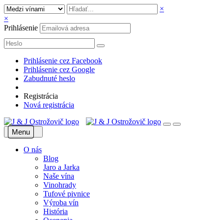
×
×
Prihlásenie
Prihlásenie cez Facebook
Prihlásenie cez Google
Zabudnuté heslo
Registrácia
Nová registrácia
Menu
O nás
Blog
Jaro a Jarka
Naše vína
Vinohrady
Tufové pivnice
Výroba vín
História