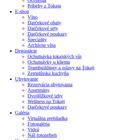
Ocenenia
Príbehy z Tokaja
E-shop
Víno
Darčekové obaly
Darčekové sety
Darčekové poukazy
Špeciality
Archívne vína
Degustácie
Ochutnávka tokajských vín
Ochutnávky u klienta
Teambuildingy a oslavy na Tokaji
Zemplínska kuchyňa
Ubytovanie
Rezervácia ubytovania
Apartmány
Dvojlôžkové izby
Wellness na Tokaji
Darčekové poukazy
Galéria
Virtuálna prehliadka
Fotogaléria
Videá
Náš fotopríbeh