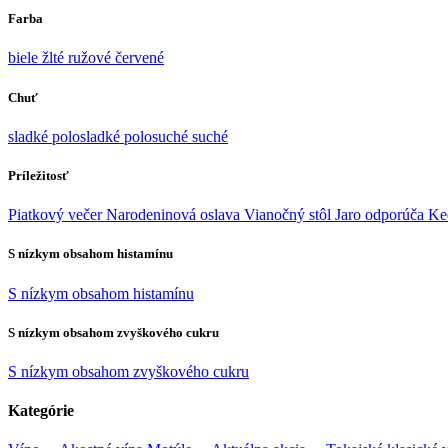
Farba
biele
žlté
ružové
červené
Chuť
sladké
polosladké
polosuché
suché
Príležitosť
Piatkový večer
Narodeninová oslava
Vianočný stôl
Jaro odporúča
Ke
S nízkym obsahom histamínu
S nízkym obsahom histamínu
S nízkym obsahom zvyškového cukru
S nízkym obsahom zvyškového cukru
Kategórie