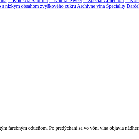
ína
Kolekcia Saturnia
Natural Sweet
Special Collection
Kolekc
s nízkym obsahom zvyškového cukru
Archívne vína
Špeciality
Darče
Tokaji.
 na slovenský trh sólo spracované vína z tokajských odrôd Furmint, L
tým farebným odtieňom. Po predýchaní sa vo vôni vína objavia nádher