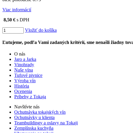
Viac informácií
8,50 €
s DPH
Vložiť do košíka
Ľutujeme, podľa Vami zadaných kritérií, sme nenašli žiadny tova
O nás
Jaro a Jarka
Vinohrady
Naše vína
Tufové pivnice
Výroba vín
História
Ocenenia
Príbehy z Tokaja
Navštívte nás
Ochutnávka tokajských vín
Ochutnávky u klienta
Teambuildingy a oslavy na Tokaji
Zemplínska kuchyňa