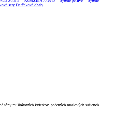
ia Solaris
Kolekcia Abbrevio
Sýtené perlivé
Sýtené
kové sety
Darčekové obaly
ipovina a Muškát žltý reduktívnou technológiou. Hrozno spracúvame
né tóny muškátových kvietkov, pečených maslových sušienok...