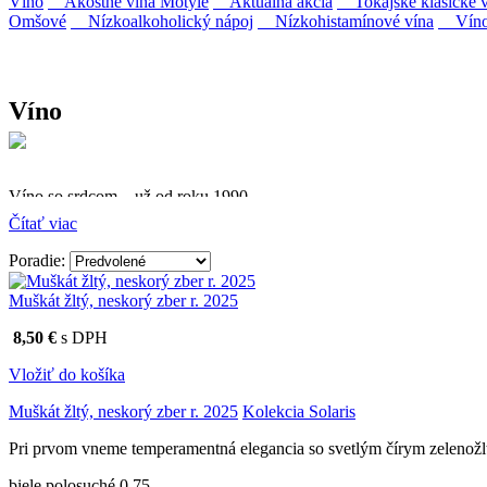
Víno
Akostné vína Motýle
Aktuálna akcia
Tokajské klasické v
Omšové
Nízkoalkoholický nápoj
Nízkohistamínové vína
Víno 
Víno
Víno so srdcom – už od roku 1990
Čítať viac
Firma Ostrožovič je najstaršou privátnou firmou na slovenskom 
Poradie:
Vyrábame kvalitné odrodové a výberové vína. Ako prví sme priniesli
najmodernejšími technológiami, vrátane riadenej fermentácie.
Muškát žltý, neskorý zber r. 2025
8,50 €
s DPH
Vložiť do košíka
Muškát žltý, neskorý zber r. 2025
Kolekcia Solaris
Pri prvom vneme temperamentná elegancia so svetlým čírym zelenožl
biele polosuché 0.75