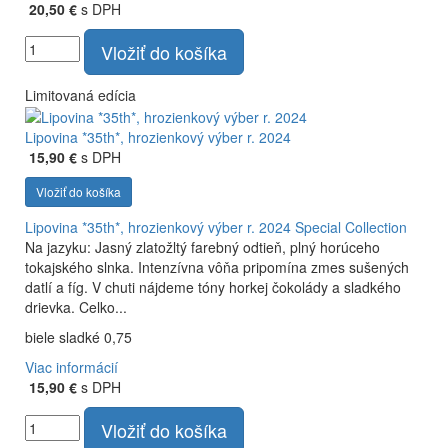
20,50 €
s DPH
Vložiť do košíka
Limitovaná edícia
Lipovina *35th*, hrozienkový výber r. 2024
15,90 €
s DPH
Vložiť do košíka
Lipovina *35th*, hrozienkový výber r. 2024
Special Collection
Na jazyku: Jasný zlatožltý farebný odtieň, plný horúceho
tokajského slnka. Intenzívna vôňa pripomína zmes sušených
datlí a fíg. V chuti nájdeme tóny horkej čokolády a sladkého
drievka. Celko...
biele sladké 0,75
Viac informácií
15,90 €
s DPH
Vložiť do košíka