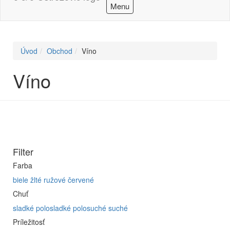
Menu
Úvod
Obchod
Víno
Víno
Filter
Farba
biele
žlté
ružové
červené
Chuť
sladké
polosladké
polosuché
suché
Príležitosť