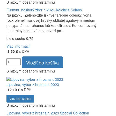
S nízkym obsahom histamínu
Furmint, neskorý zber r. 2024
Kolekcia Solaris
Na jazyku: Zeleno-žlté iskrivé farebné odlesky, vôňa
rozkrojenej maslovej hrušky obliatej agátovým medom
posypaná nastrúhanou kôrkou citrusov. Koncentrovaný
minerálny buket vína sa otvorí po...
biele suché 0,75
Viac informácií
8,50 €
s DPH
Vložiť do košíka
S nízkym obsahom histamínu
Lipovina, výber z hrozna r. 2023
12,10 €
s DPH
Vložiť do košíka
S nízkym obsahom histamínu
Lipovina, výber z hrozna r. 2023
Special Collection