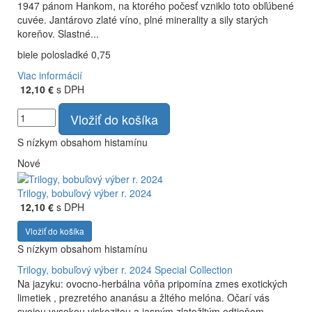
1947 pánom Hankom, na ktorého počesť vzniklo toto obľúbené
cuvée. Jantárovo zlaté víno, plné minerality a sily starých
koreňov. Slastné...
biele polosladké 0,75
Viac informácií
12,10 €
s DPH
Vložiť do košíka
S nízkym obsahom histamínu
Nové
Trilogy, bobuľový výber r. 2024
12,10 €
s DPH
Vložiť do košíka
S nízkym obsahom histamínu
Trilogy, bobuľový výber r. 2024
Special Collection
Na jazyku: ovocno-herbálna vôňa pripomína zmes exotických
limetiek , prezretého ananásu a žltého melóna. Očarí vás
svojou vysokou viskozitou a jasným zlatožltým odtieňom.