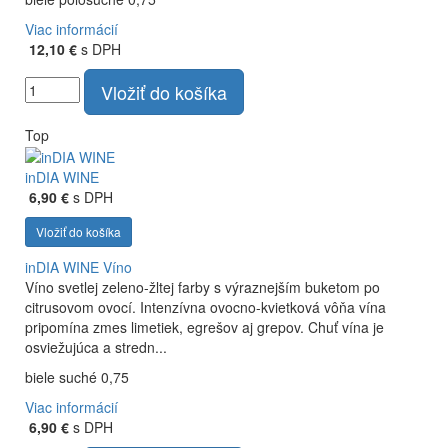
Viac informácií
12,10 €
s DPH
Vložiť do košíka
Top
inDIA WINE
6,90 €
s DPH
Vložiť do košíka
inDIA WINE
Víno
Víno svetlej zeleno-žltej farby s výraznejším buketom po
citrusovom ovocí. Intenzívna ovocno-kvietková vôňa vína
pripomína zmes limetiek, egrešov aj grepov. Chuť vína je
osviežujúca a stredn...
biele suché 0,75
Viac informácií
6,90 €
s DPH