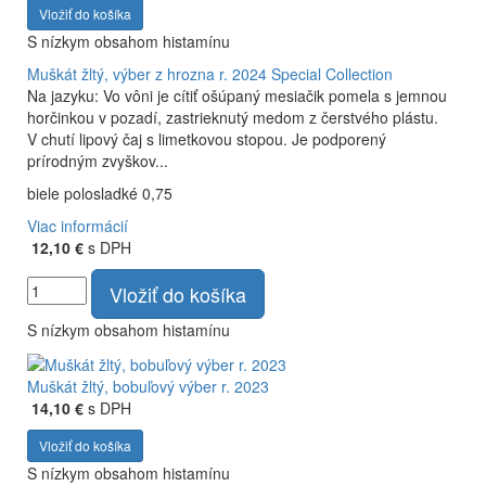
Vložiť do košíka
S nízkym obsahom histamínu
Muškát žltý, výber z hrozna r. 2024
Special Collection
Na jazyku: Vo vôni je cítiť ošúpaný mesiačik pomela s jemnou
horčinkou v pozadí, zastrieknutý medom z čerstvého plástu.
V chutí lipový čaj s limetkovou stopou. Je podporený
prírodným zvyškov...
biele polosladké 0,75
Viac informácií
12,10 €
s DPH
Vložiť do košíka
S nízkym obsahom histamínu
Muškát žltý, bobuľový výber r. 2023
14,10 €
s DPH
Vložiť do košíka
S nízkym obsahom histamínu