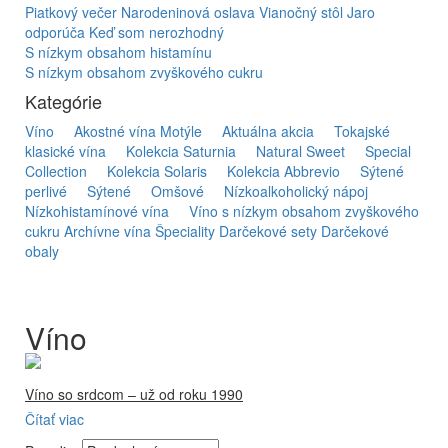
Piatkový večer
Narodeninová oslava
Vianočný stôl
Jaro
odporúča
Keď som nerozhodný
S nízkym obsahom histamínu
S nízkym obsahom zvyškového cukru
Kategórie
Víno
Akostné vína Motýle
Aktuálna akcia
Tokajské
klasické vína
Kolekcia Saturnia
Natural Sweet
Special
Collection
Kolekcia Solaris
Kolekcia Abbrevio
Sýtené
perlivé
Sýtené
Omšové
Nízkoalkoholický nápoj
Nízkohistamínové vína
Víno s nízkym obsahom zvyškového
cukru
Archívne vína
Špeciality
Darčekové sety
Darčekové
obaly
Víno
Víno so srdcom – už od roku 1990
Čítať viac
Firma Ostrožovič je najstaršou privátnou firmou na
slovenskom Tokaji.