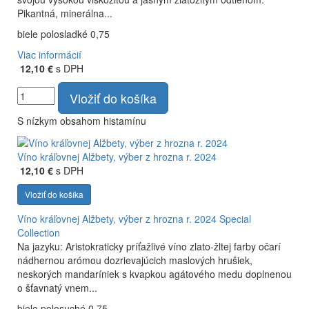
Pikantná, minerálna...
biele polosladké 0,75
Viac informácií
12,10 €
s DPH
Vložiť do košíka
S nízkym obsahom histamínu
Víno kráľovnej Alžbety, výber z hrozna r. 2024
12,10 €
s DPH
Vložiť do košíka
Víno kráľovnej Alžbety, výber z hrozna r. 2024
Special
Collection
Na jazyku: Aristokraticky príťažlivé víno zlato-žltej farby očarí
nádhernou arómou dozrievajúcich maslových hrušiek,
neskorých mandaríniek s kvapkou agátového medu doplnenou
o šťavnatý vnem...
biele polosuché 0,75