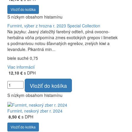
Vložiť do košíka
S nízkym obsahom histamínu
Furmint, výber z hrozna r. 2023
Special Collection
Na jazyku: Jasný zlatožltý farebný odtieň, plná ovocno-
herbálna vôňa pripomína zmes exotických grepov i limetiek
s podmanivou notou šťavnatých egrešov, zrelých kiwi a
levandule. Pikantná min...
biele suché 0,75
Viac informácií
12,10 €
s DPH
Vložiť do košíka
S nízkym obsahom histamínu
Furmint, neskorý zber r. 2024
8,50 €
s DPH
Vložiť do košíka