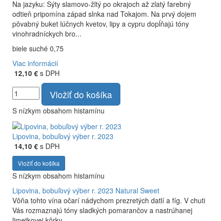
Na jazyku: Sýty slamovo-žltý po okrajoch až zlatý farebný
odtieň pripomína západ slnka nad Tokajom. Na prvý dojem
pôvabný buket lúčnych kvetov, lipy a cypru dopĺňajú tóny
vinohradníckych bro...
biele suché 0,75
Viac informácií
12,10 €
s DPH
Vložiť do košíka
S nízkym obsahom histamínu
Lipovina, bobuľový výber r. 2023
14,10 €
s DPH
Vložiť do košíka
S nízkym obsahom histamínu
Lipovina, bobuľový výber r. 2023
Natural Sweet
Vôňa tohto vína očarí nádychom prezretých datlí a fíg. V chuti
Vás rozmaznajú tóny sladkých pomarančov a nastrúhanej
limetkovej kôrky....