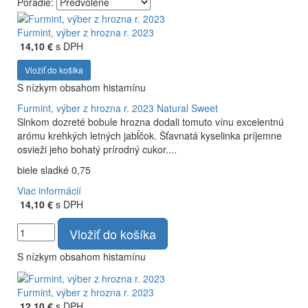
Poradie:
Vyrábame kvalitné odrodové a výberové vína. Ako prví sme
priniesli na slovenský trh sólo spracované vína z tokajských
Furmint, výber z hrozna r. 2023
odrôd Furmint, Lipovina a Muškát žltý reduktívnou
14,10 €
s DPH
technológiou. Hrozno spracúvame najmodernejšími
Vložiť do košíka
technológiami, vrátane riadenej fermentácie.
S nízkym obsahom histamínu
Furmint, výber z hrozna r. 2023
Natural Sweet
Slnkom dozreté bobule hrozna dodali tomuto vínu excelentnú
arómu krehkých letných jabĺčok. Šťavnatá kyselinka príjemne
osvieži jeho bohatý prírodný cukor....
biele sladké 0,75
Viac informácií
14,10 €
s DPH
Vložiť do košíka
S nízkym obsahom histamínu
Furmint, výber z hrozna r. 2023
12,10 €
s DPH