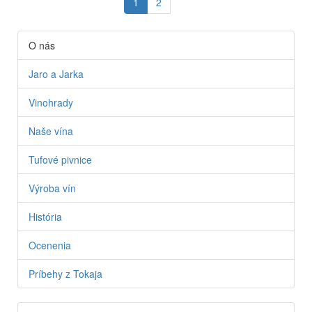
1
2
O nás
Jaro a Jarka
Vinohrady
Naše vína
Tufové pivnice
Výroba vín
História
Ocenenia
Príbehy z Tokaja