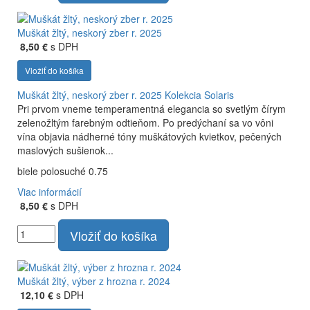
Muškát žltý, neskorý zber r. 2025
8,50 €
s DPH
Vložiť do košíka
Muškát žltý, neskorý zber r. 2025
Kolekcia Solaris
Pri prvom vneme temperamentná elegancia so svetlým čírym
zelenožltým farebným odtieňom. Po predýchaní sa vo vôni
vína objavia nádherné tóny muškátových kvietkov, pečených
maslových sušienok...
biele polosuché 0.75
Viac informácií
8,50 €
s DPH
Vložiť do košíka
Muškát žltý, výber z hrozna r. 2024
12,10 €
s DPH