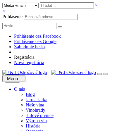
×
×
Prihlásenie
Prihlásenie cez Facebook
Prihlásenie cez Google
Zabudnuté heslo
Registrácia
Nová registrácia
Menu
O nás
Blog
Jaro a Jarka
Naše vína
Vinohrady
Tufové pivnice
Výroba vín
História