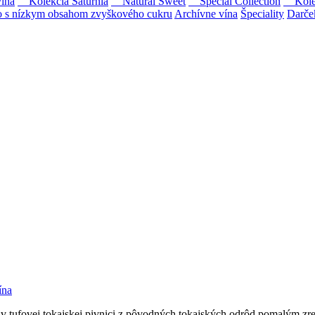
ína
Kolekcia Saturnia
Natural Sweet
Special Collection
Kolekc
s nízkym obsahom zvyškového cukru
Archívne vína
Špeciality
Darče
Tokaji.
 na slovenský trh sólo spracované vína z tokajských odrôd Furmint, L
ína
li v tufovej tokajskej pivnici z pôvodných tokajských odrôd pomalým 