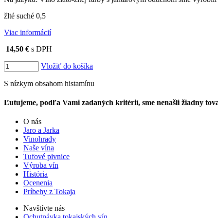
žlté suché 0,5
Viac informácií
14,50 €
s DPH
Vložiť do košíka
S nízkym obsahom histamínu
Ľutujeme, podľa Vami zadaných kritérií, sme nenašli žiadny tova
O nás
Jaro a Jarka
Vinohrady
Naše vína
Tufové pivnice
Výroba vín
História
Ocenenia
Príbehy z Tokaja
Navštívte nás
Ochutnávka tokajských vín