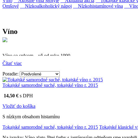
Víno
Akostné vína Motýle
Aktuálna akcia
Tokajské klasické v
Omšové
Nízkoalkoholický nápoj
Nízkohistamínové vína
Víno 
Víno
Víno so srdcom – už od roku 1990
Čítať viac
Firma Ostrožovič je najstaršou privátnou firmou na slovenskom 
Poradie:
Vyrábame kvalitné odrodové a výberové vína. Ako prví sme priniesli
najmodernejšími technológiami, vrátane riadenej fermentácie.
Tokajské samorodné suché, tokajské víno r. 2015
14,50 €
s DPH
Vložiť do košíka
S nízkym obsahom histamínu
Tokajské samorodné suché, tokajské víno r. 2015
Tokajské klasické v
Na jazyku: Víno zlato-žltej farby s jantárovým odtieňom sme vyrobi