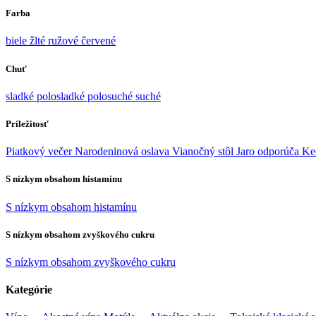
Farba
biele
žlté
ružové
červené
Chuť
sladké
polosladké
polosuché
suché
Príležitosť
Piatkový večer
Narodeninová oslava
Vianočný stôl
Jaro odporúča
Ke
S nízkym obsahom histamínu
S nízkym obsahom histamínu
S nízkym obsahom zvyškového cukru
S nízkym obsahom zvyškového cukru
Kategórie