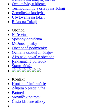
Ochutnávky u klienta
Teambuildingy a oslavy na Tokaji
Zemplínska kuchyňa
Ubytovanie na tokaji
Relax na Tokaji
Obchod
Naše vína
Spôsoby doručenia
Možnosti platby
Obchodné podmienky
Ochrana osobných údajov
Ako nakupovať v obchode
Reklamačný poriadok
Štatút súťaže
Kontakt
Kontaktné informácie
Záujem o predaj vína
Partneri
Slovníček pojmov
Často kladené otázky