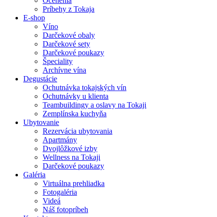
Ocenenia
Príbehy z Tokaja
E-shop
Víno
Darčekové obaly
Darčekové sety
Darčekové poukazy
Špeciality
Archívne vína
Degustácie
Ochutnávka tokajských vín
Ochutnávky u klienta
Teambuildingy a oslavy na Tokaji
Zemplínska kuchyňa
Ubytovanie
Rezervácia ubytovania
Apartmány
Dvojlôžkové izby
Wellness na Tokaji
Darčekové poukazy
Galéria
Virtuálna prehliadka
Fotogaléria
Videá
Náš fotopríbeh