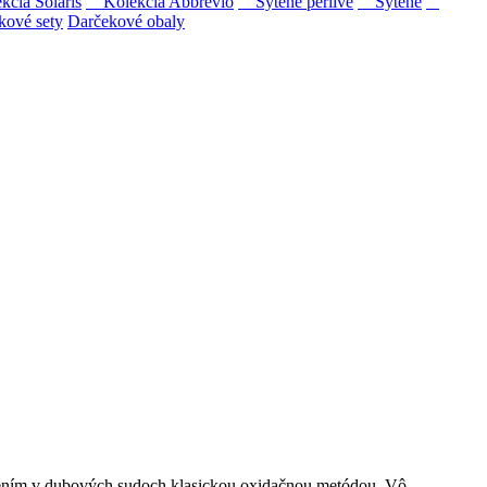
ia Solaris
Kolekcia Abbrevio
Sýtené perlivé
Sýtené
kové sety
Darčekové obaly
ipovina a Muškát žltý reduktívnou technológiou. Hrozno spracúvame
zrením v dubových sudoch klasickou oxidačnou metódou. Vô...