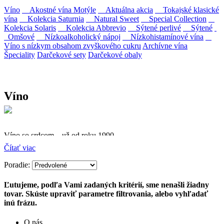
Víno
Akostné vína Motýle
Aktuálna akcia
Tokajské klasické
vína
Kolekcia Saturnia
Natural Sweet
Special Collection
Kolekcia Solaris
Kolekcia Abbrevio
Sýtené perlivé
Sýtené
Omšové
Nízkoalkoholický nápoj
Nízkohistamínové vína
Víno s nízkym obsahom zvyškového cukru
Archívne vína
Špeciality
Darčekové sety
Darčekové obaly
Víno
Víno so srdcom – už od roku 1990
Čítať viac
Firma Ostrožovič je najstaršou privátnou firmou na
slovenskom Tokaji.
Poradie:
Vyrábame kvalitné odrodové a výberové vína. Ako prví sme
Ľutujeme, podľa Vami zadaných kritérií, sme nenašli žiadny
priniesli na slovenský trh sólo spracované vína z tokajských odrôd
tovar. Skúste upraviť parametre filtrovania, alebo vyhľadať
Furmint, Lipovina a Muškát žltý reduktívnou technológiou. Hrozno
inú frázu.
spracúvame najmodernejšími technológiami, vrátane riadenej
fermentácie.
O nás