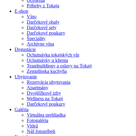
Ocenenia
Príbehy z Tokaja
E-shop
Víno
Darčekové obaly
Darčekové sety
Darčekové poukazy
Špeciality
Archívne vína
Degustácie
Ochutnávka tokajských vín
Ochutnávky u klienta
Teambuildingy a oslavy na Tokaji
Zemplínska kuchyňa
Ubytovanie
Rezervácia ubytovania
Apartmány
Dvojlôžkové izby
Wellness na Tokaji
Darčekové poukazy
Galéria
Virtuálna prehliadka
Fotogaléria
Videá
Náš fotopríbeh