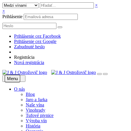
×
×
Prihlásenie
Prihlásenie cez Facebook
Prihlásenie cez Google
Zabudnuté heslo
Registrácia
Nová registrácia
Menu
O nás
Blog
Jaro a Jarka
Naše vína
Vinohrady
Tufové pivnice
Výroba vín
História