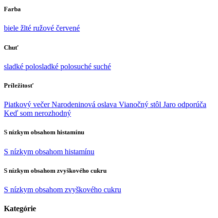
Farba
biele
žlté
ružové
červené
Chuť
sladké
polosladké
polosuché
suché
Príležitosť
Piatkový večer
Narodeninová oslava
Vianočný stôl
Jaro odporúča
Keď som nerozhodný
S nízkym obsahom histamínu
S nízkym obsahom histamínu
S nízkym obsahom zvyškového cukru
S nízkym obsahom zvyškového cukru
Kategórie