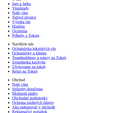
Jaro a Jarka
Vinohrady
Naše vína
Tufové pivnice
Výroba vín
História
Ocenenia
Príbehy z Tokaja
Navštívte nás
Ochutnávka tokajských vín
Ochutnávky u klienta
Teambuildingy a oslavy na Tokaji
Zemplínska kuchyňa
Ubytovanie na tokaji
Relax na Tokaji
Obchod
Naše vína
Spôsoby doručenia
Možnosti platby
Obchodné podmienky
Ochrana osobných údajov
Ako nakupovať v obchode
Reklamačný poriadok