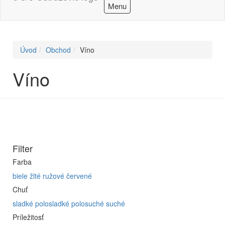
Menu
Úvod
Obchod
Víno
Víno
Filter
Farba
biele
žlté
ružové
červené
Chuť
sladké
polosladké
polosuché
suché
Príležitosť