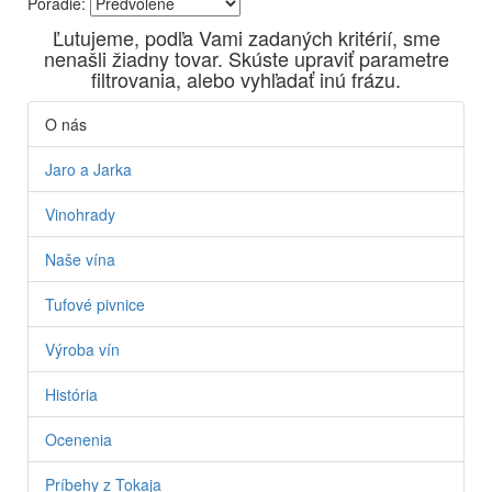
Poradie:
Vyrábame kvalitné odrodové a výberové vína. Ako prví sme
Ľutujeme, podľa Vami zadaných kritérií, sme
priniesli na slovenský trh sólo spracované vína z tokajských
nenašli žiadny tovar. Skúste upraviť parametre
odrôd Furmint, Lipovina a Muškát žltý reduktívnou
filtrovania, alebo vyhľadať inú frázu.
technológiou. Hrozno spracúvame najmodernejšími
technológiami, vrátane riadenej fermentácie.
O nás
Jaro a Jarka
Vinohrady
Naše vína
Tufové pivnice
Výroba vín
História
Ocenenia
Príbehy z Tokaja