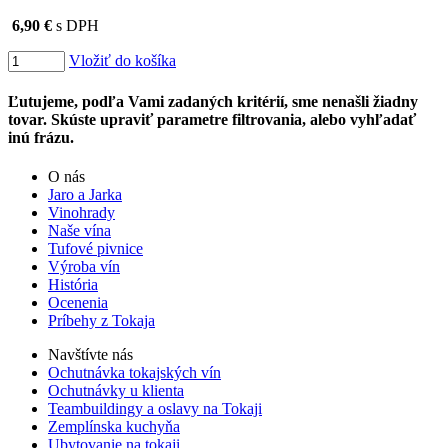
6,90 €
s DPH
Vložiť do košíka
Ľutujeme, podľa Vami zadaných kritérií, sme nenašli žiadny
tovar. Skúste upraviť parametre filtrovania, alebo vyhľadať
inú frázu.
O nás
Jaro a Jarka
Vinohrady
Naše vína
Tufové pivnice
Výroba vín
História
Ocenenia
Príbehy z Tokaja
Navštívte nás
Ochutnávka tokajských vín
Ochutnávky u klienta
Teambuildingy a oslavy na Tokaji
Zemplínska kuchyňa
Ubytovanie na tokaji