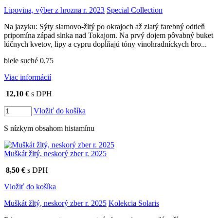
Lipovina, výber z hrozna r. 2023
Special Collection
Na jazyku: Sýty slamovo-žltý po okrajoch až zlatý farebný odtieň
pripomína západ slnka nad Tokajom. Na prvý dojem pôvabný buket
lúčnych kvetov, lipy a cypru dopĺňajú tóny vinohradníckych bro...
biele suché 0,75
Viac informácií
12,10 €
s DPH
Vložiť do košíka
S nízkym obsahom histamínu
Muškát žltý, neskorý zber r. 2025
8,50 €
s DPH
Vložiť do košíka
Muškát žltý, neskorý zber r. 2025
Kolekcia Solaris