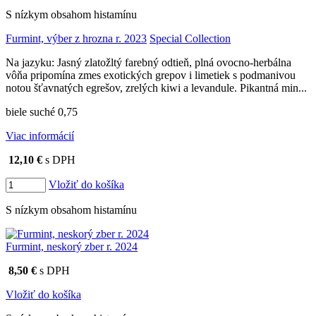
S nízkym obsahom histamínu
Furmint, výber z hrozna r. 2023
Special Collection
Na jazyku: Jasný zlatožltý farebný odtieň, plná ovocno-herbálna
vôňa pripomína zmes exotických grepov i limetiek s podmanivou
notou šťavnatých egrešov, zrelých kiwi a levandule. Pikantná min...
biele suché 0,75
Viac informácií
12,10 €
s DPH
Vložiť do košíka
S nízkym obsahom histamínu
Furmint, neskorý zber r. 2024
8,50 €
s DPH
Vložiť do košíka