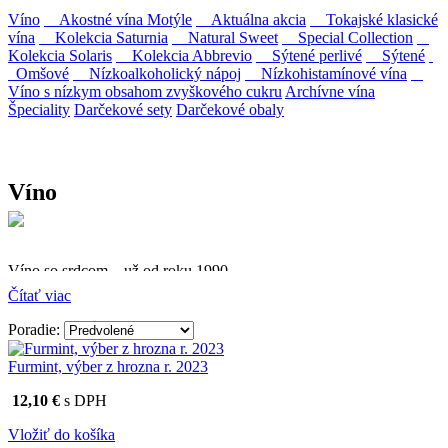
Víno
Akostné vína Motýle
Aktuálna akcia
Tokajské klasické
vína
Kolekcia Saturnia
Natural Sweet
Special Collection
Kolekcia Solaris
Kolekcia Abbrevio
Sýtené perlivé
Sýtené
Omšové
Nízkoalkoholický nápoj
Nízkohistamínové vína
Víno s nízkym obsahom zvyškového cukru
Archívne vína
Špeciality
Darčekové sety
Darčekové obaly
Víno
Víno so srdcom – už od roku 1990
Čítať viac
Firma Ostrožovič je najstaršou privátnou firmou na
slovenskom Tokaji.
Poradie:
Vyrábame kvalitné odrodové a výberové vína. Ako prví sme
Furmint, výber z hrozna r. 2023
priniesli na slovenský trh sólo spracované vína z tokajských odrôd
Furmint, Lipovina a Muškát žltý reduktívnou technológiou. Hrozno
12,10 €
s DPH
spracúvame najmodernejšími technológiami, vrátane riadenej
fermentácie.
Vložiť do košíka