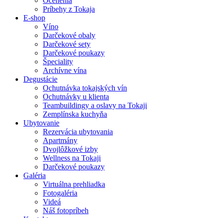
Ocenenia
Príbehy z Tokaja
E-shop
Víno
Darčekové obaly
Darčekové sety
Darčekové poukazy
Špeciality
Archívne vína
Degustácie
Ochutnávka tokajských vín
Ochutnávky u klienta
Teambuildingy a oslavy na Tokaji
Zemplínska kuchyňa
Ubytovanie
Rezervácia ubytovania
Apartmány
Dvojlôžkové izby
Wellness na Tokaji
Darčekové poukazy
Galéria
Virtuálna prehliadka
Fotogaléria
Videá
Náš fotopríbeh