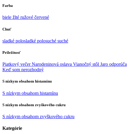
Farba
biele
žlté
ružové
červené
Chuť
sladké
polosladké
polosuché
suché
Príležitosť
Piatkový večer
Narodeninová oslava
Vianočný stôl
Jaro odporúča
Keď som nerozhodný
S nízkym obsahom histamínu
S nízkym obsahom histamínu
S nízkym obsahom zvyškového cukru
S nízkym obsahom zvyškového cukru
Kategórie