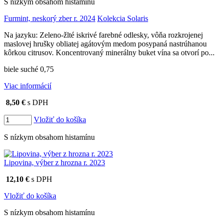
S nízkym obsahom histamínu
Furmint, neskorý zber r. 2024
Kolekcia Solaris
Na jazyku: Zeleno-žlté iskrivé farebné odlesky, vôňa rozkrojenej
maslovej hrušky obliatej agátovým medom posypaná nastrúhanou
kôrkou citrusov. Koncentrovaný minerálny buket vína sa otvorí po...
biele suché 0,75
Viac informácií
8,50 €
s DPH
Vložiť do košíka
S nízkym obsahom histamínu
Lipovina, výber z hrozna r. 2023
12,10 €
s DPH
Vložiť do košíka
S nízkym obsahom histamínu