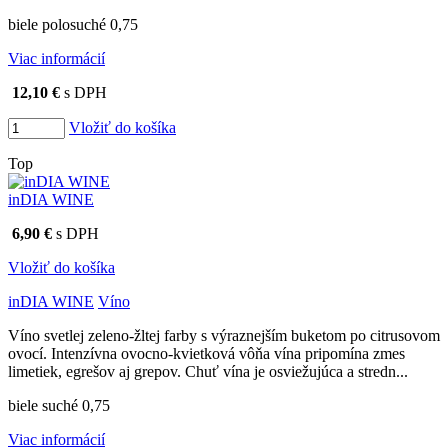
biele polosuché 0,75
Viac informácií
12,10 €
s DPH
Vložiť do košíka
Top
inDIA WINE
6,90 €
s DPH
Vložiť do košíka
inDIA WINE
Víno
Víno svetlej zeleno-žltej farby s výraznejším buketom po citrusovom
ovocí. Intenzívna ovocno-kvietková vôňa vína pripomína zmes
limetiek, egrešov aj grepov. Chuť vína je osviežujúca a stredn...
biele suché 0,75
Viac informácií