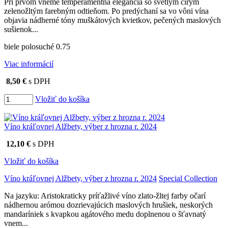
Pri prvom vneme temperamentná elegancia so svetlým čírym
zelenožltým farebným odtieňom. Po predýchaní sa vo vôni vína
objavia nádherné tóny muškátových kvietkov, pečených maslových
sušienok...
biele polosuché 0.75
Viac informácií
8,50 €
s DPH
Vložiť do košíka
Víno kráľovnej Alžbety, výber z hrozna r. 2024
12,10 €
s DPH
Vložiť do košíka
Víno kráľovnej Alžbety, výber z hrozna r. 2024
Special Collection
Na jazyku: Aristokraticky príťažlivé víno zlato-žltej farby očarí
nádhernou arómou dozrievajúcich maslových hrušiek, neskorých
mandaríniek s kvapkou agátového medu doplnenou o šťavnatý
vnem...