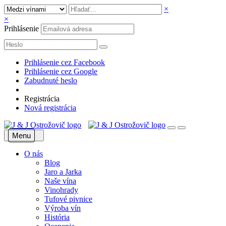
×
×
Prihlásenie
Prihlásenie cez Facebook
Prihlásenie cez Google
Zabudnuté heslo
Registrácia
Nová registrácia
Menu
O nás
Blog
Jaro a Jarka
Naše vína
Vinohrady
Tufové pivnice
Výroba vín
História