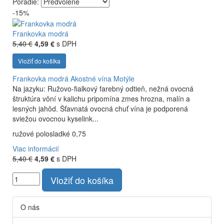
Poradie:
-15%
Vyrábame kvalitné odrodové a výberové vína. Ako prví sme
priniesli na slovenský trh sólo spracované vína z tokajských
odrôd Furmint, Lipovina a Muškát žltý reduktívnou
Frankovka modrá
technológiou. Hrozno spracúvame najmodernejšími
5,40 €
4,59 €
s DPH
technológiami, vrátane riadenej fermentácie.
Vložiť do košíka
Frankovka modrá
Akostné vína Motýle
Na jazyku: Ružovo-fialkový farebný odtieň, nežná ovocná
štruktúra vôní v kalichu pripomína zmes hrozna, malín a
lesných jahôd. Šťavnatá ovocná chuť vína je podporená
sviežou ovocnou kyselink...
ružové polosladké 0,75
Viac informácií
5,40 €
4,59 €
s DPH
Vložiť do košíka
O nás