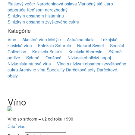
Piatkový večer
Narodeninová oslava
Vianočný stôl
Jaro
odporúča
Keď som nerozhodný
S nízkym obsahom histamínu
S nízkym obsahom zvyškového cukru
Kategórie
Víno
Akostné vína Motýle
Aktuálna akcia
Tokajské
klasické vína
Kolekcia Saturnia
Natural Sweet
Special
Collection
Kolekcia Solaris
Kolekcia Abbrevio
Sýtené
perlivé
Sýtené
Omšové
Nízkoalkoholický nápoj
Nízkohistamínové vína
Víno s nízkym obsahom zvyškového
cukru
Archívne vína
Špeciality
Darčekové sety
Darčekové
obaly
Víno
Víno so srdcom – už od roku 1990
Čítať viac
Firma Ostrožovič je najstaršou privátnou firmou na
slovenskom Tokaji.