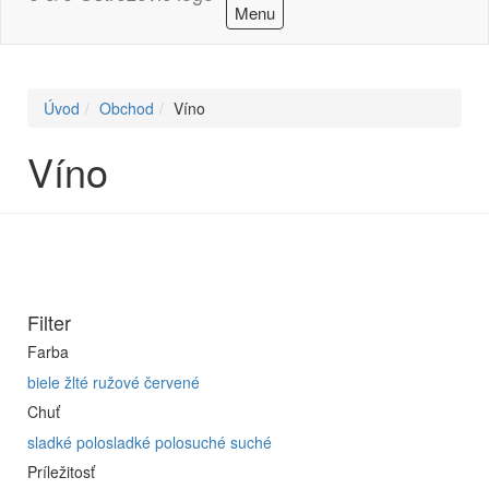
Menu
Úvod
Obchod
Víno
Víno
Filter
Farba
biele
žlté
ružové
červené
Chuť
sladké
polosladké
polosuché
suché
Príležitosť