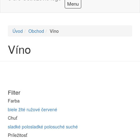
Menu
Úvod
Obchod
Víno
Víno
Filter
Farba
biele
žlté
ružové
červené
Chuť
sladké
polosladké
polosuché
suché
Príležitosť