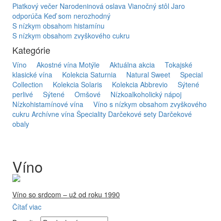
Piatkový večer
Narodeninová oslava
Vianočný stôl
Jaro
odporúča
Keď som nerozhodný
S nízkym obsahom histamínu
S nízkym obsahom zvyškového cukru
Kategórie
Víno
Akostné vína Motýle
Aktuálna akcia
Tokajské
klasické vína
Kolekcia Saturnia
Natural Sweet
Special
Collection
Kolekcia Solaris
Kolekcia Abbrevio
Sýtené
perlivé
Sýtené
Omšové
Nízkoalkoholický nápoj
Nízkohistamínové vína
Víno s nízkym obsahom zvyškového
cukru
Archívne vína
Špeciality
Darčekové sety
Darčekové
obaly
Víno
Víno so srdcom – už od roku 1990
Čítať viac
Firma Ostrožovič je najstaršou privátnou firmou na
slovenskom Tokaji.