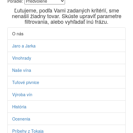
Poradie:
Vyrábame kvalitné odrodové a výberové vína. Ako prví sme
Ľutujeme, podľa Vami zadaných kritérií, sme
priniesli na slovenský trh sólo spracované vína z tokajských
nenašli žiadny tovar. Skúste upraviť parametre
odrôd Furmint, Lipovina a Muškát žltý reduktívnou
filtrovania, alebo vyhľadať inú frázu.
technológiou. Hrozno spracúvame najmodernejšími
technológiami, vrátane riadenej fermentácie.
O nás
Jaro a Jarka
Vinohrady
Naše vína
Tufové pivnice
Výroba vín
História
Ocenenia
Príbehy z Tokaja