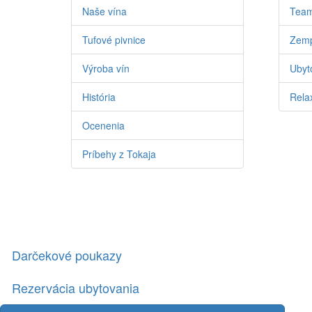
Naše vína
Team
Tufové pivnice
Zemp
Výroba vín
Ubyto
História
Relax
Ocenenia
Príbehy z Tokaja
Darčekové poukazy
Rezervácia ubytovania