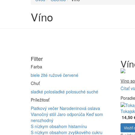
Víno
Filter
Vín
Farba
biele
žlté
ružové
červené
Víno so
Chuť
Čítať vi
Firma 
sladké
polosladké
polosuché
suché
Poradi
Vyrábam
Príležitosť
Furmint
Piatkový večer
Narodeninová oslava
ferment
Tokajsk
Vianočný stôl
Jaro odporúča
Keď som
14,50 
nerozhodný
S nízkym obsahom histamínu
Vložiť 
S nízkym obsahom zvyškového cukru