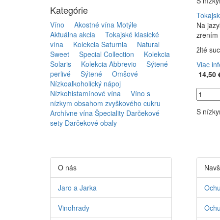
S nízk
Kategórie
Tokajsk
Víno
Akostné vína Motýle
Na jazy
Aktuálna akcia
Tokajské klasické
zrením 
vína
Kolekcia Saturnia
Natural
žlté su
Sweet
Special Collection
Kolekcia
Solaris
Kolekcia Abbrevio
Sýtené
Viac in
perlivé
Sýtené
Omšové
14,50 
Nízkoalkoholický nápoj
Nízkohistamínové vína
Víno s
nízkym obsahom zvyškového cukru
S nízk
Archívne vína
Špeciality
Darčekové
sety
Darčekové obaly
O nás
Navš
Jaro a Jarka
Ochu
Vinohrady
Ochu