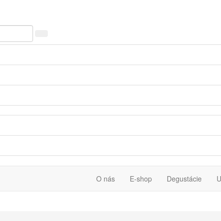
O nás
E-shop
Degustácie
U