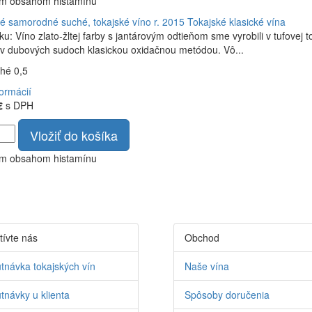
ym obsahom histamínu
é samorodné suché, tokajské víno r. 2015
Tokajské klasické vína
ku: Víno zlato-žltej farby s jantárovým odtieňom sme vyrobili v tufovej
v dubových sudoch klasickou oxidačnou metódou. Vô...
ché 0,5
formácií
€
s DPH
Vložiť do košíka
ym obsahom histamínu
tívte nás
Obchod
tnávka tokajských vín
Naše vína
tnávky u klienta
Spôsoby doručenia