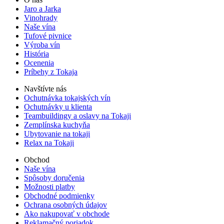
Jaro a Jarka
Vinohrady
Naše vína
Tufové pivnice
Výroba vín
História
Ocenenia
Príbehy z Tokaja
Navštívte nás
Ochutnávka tokajských vín
Ochutnávky u klienta
Teambuildingy a oslavy na Tokaji
Zemplínska kuchyňa
Ubytovanie na tokaji
Relax na Tokaji
Obchod
Naše vína
Spôsoby doručenia
Možnosti platby
Obchodné podmienky
Ochrana osobných údajov
Ako nakupovať v obchode
Reklamačný poriadok