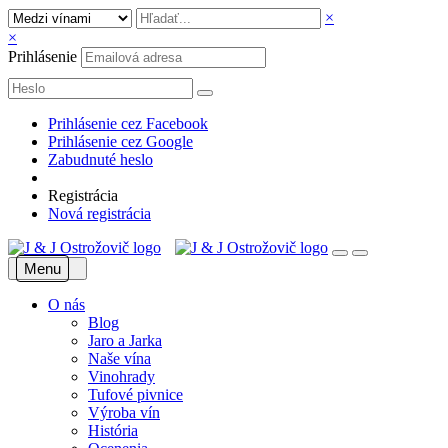
×
×
Prihlásenie
Prihlásenie cez Facebook
Prihlásenie cez Google
Zabudnuté heslo
Registrácia
Nová registrácia
Menu
O nás
Blog
Jaro a Jarka
Naše vína
Vinohrady
Tufové pivnice
Výroba vín
História