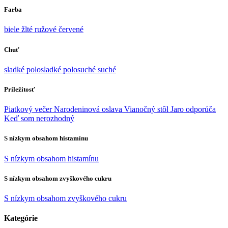
Farba
biele
žlté
ružové
červené
Chuť
sladké
polosladké
polosuché
suché
Príležitosť
Piatkový večer
Narodeninová oslava
Vianočný stôl
Jaro odporúča
Keď som nerozhodný
S nízkym obsahom histamínu
S nízkym obsahom histamínu
S nízkym obsahom zvyškového cukru
S nízkym obsahom zvyškového cukru
Kategórie