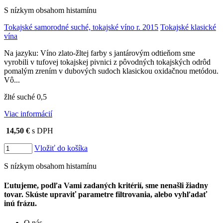
S nízkym obsahom histamínu
Tokajské samorodné suché, tokajské víno r. 2015
Tokajské klasické
vína
Na jazyku: Víno zlato-žltej farby s jantárovým odtieňom sme
vyrobili v tufovej tokajskej pivnici z pôvodných tokajských odrôd
pomalým zrením v dubových sudoch klasickou oxidačnou metódou.
Vô...
žlté suché 0,5
Viac informácií
14,50 €
s DPH
Vložiť do košíka
S nízkym obsahom histamínu
Ľutujeme, podľa Vami zadaných kritérií, sme nenašli žiadny
tovar. Skúste upraviť parametre filtrovania, alebo vyhľadať
inú frázu.
O nás