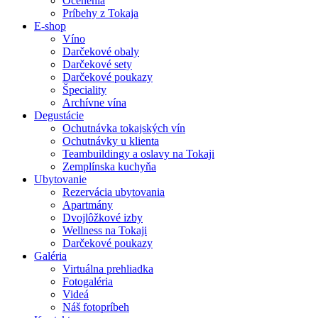
Ocenenia
Príbehy z Tokaja
E-shop
Víno
Darčekové obaly
Darčekové sety
Darčekové poukazy
Špeciality
Archívne vína
Degustácie
Ochutnávka tokajských vín
Ochutnávky u klienta
Teambuildingy a oslavy na Tokaji
Zemplínska kuchyňa
Ubytovanie
Rezervácia ubytovania
Apartmány
Dvojlôžkové izby
Wellness na Tokaji
Darčekové poukazy
Galéria
Virtuálna prehliadka
Fotogaléria
Videá
Náš fotopríbeh