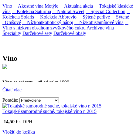
Víno
Akostné vína Motýle
Aktuálna akcia
Tokajské klasické
vína
Kolekcia Saturnia
Natural Sweet
Special Collection
Kolekcia Solaris
Kolekcia Abbrevio
Sýtené perlivé
Sýtené
Omšové
Nízkoalkoholický nápoj
Nízkohistamínové vína
Víno s nízkym obsahom zvyškového cukru
Archívne vína
Špeciality
Darčekové sety
Darčekové obaly
Víno
Víno so srdcom – už od roku 1990
Čítať viac
Firma Ostrožovič je najstaršou privátnou firmou na
slovenskom Tokaji.
Poradie:
Vyrábame kvalitné odrodové a výberové vína. Ako prví sme
Tokajské samorodné suché, tokajské víno r. 2015
priniesli na slovenský trh sólo spracované vína z tokajských odrôd
Furmint, Lipovina a Muškát žltý reduktívnou technológiou. Hrozno
14,50 €
s DPH
spracúvame najmodernejšími technológiami, vrátane riadenej
fermentácie.
Vložiť do košíka