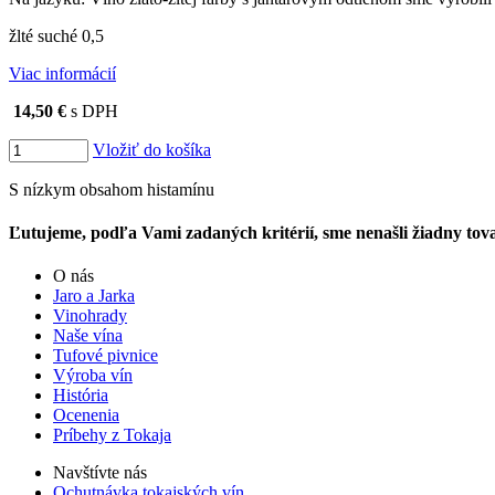
žlté suché 0,5
Viac informácií
14,50 €
s DPH
Vložiť do košíka
S nízkym obsahom histamínu
Ľutujeme, podľa Vami zadaných kritérií, sme nenašli žiadny tova
O nás
Jaro a Jarka
Vinohrady
Naše vína
Tufové pivnice
Výroba vín
História
Ocenenia
Príbehy z Tokaja
Navštívte nás
Ochutnávka tokajských vín