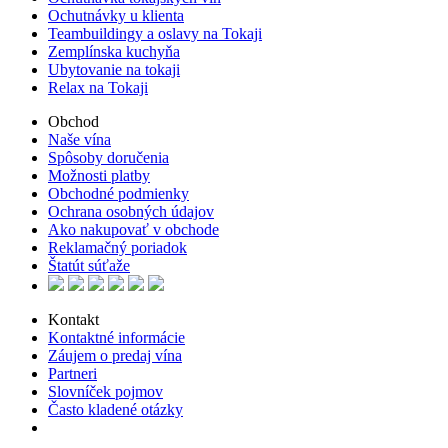
Ochutnávky u klienta
Teambuildingy a oslavy na Tokaji
Zemplínska kuchyňa
Ubytovanie na tokaji
Relax na Tokaji
Obchod
Naše vína
Spôsoby doručenia
Možnosti platby
Obchodné podmienky
Ochrana osobných údajov
Ako nakupovať v obchode
Reklamačný poriadok
Štatút súťaže
Kontakt
Kontaktné informácie
Záujem o predaj vína
Partneri
Slovníček pojmov
Často kladené otázky