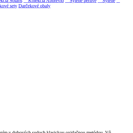
ia Solaris
Kolekcia Abbrevio
Sýtené perlivé
Sýtené
kové sety
Darčekové obaly
ipovina a Muškát žltý reduktívnou technológiou. Hrozno spracúvame
zrením v dubových sudoch klasickou oxidačnou metódou. Vô...