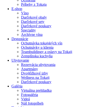
Ocenenia
Príbehy z Tokaja
E-shop
Víno
Darčekové obaly
Darčekové sety
Darčekové poukazy
Špeciality
Archívne vína
Degustácie
Ochutnávka tokajských vín
Ochutnávky u klienta
Teambuildingy a oslavy na Tokaji
Zemplínska kuchyňa
Ubytovanie
Rezervácia ubytovania
Apartmány
Dvojlôžkové izby
Wellness na Tokaji
Darčekové poukazy
Galéria
Virtuálna prehliadka
Fotogaléria
Videá
Náš fotopríbeh