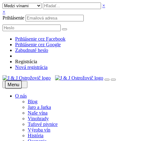
×
×
Prihlásenie
Prihlásenie cez Facebook
Prihlásenie cez Google
Zabudnuté heslo
Registrácia
Nová registrácia
Menu
O nás
Blog
Jaro a Jarka
Naše vína
Vinohrady
Tufové pivnice
Výroba vín
História