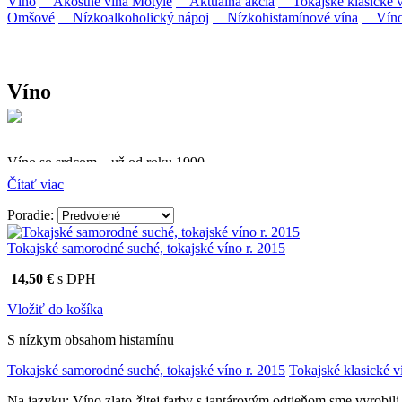
Víno
Akostné vína Motýle
Aktuálna akcia
Tokajské klasické v
Omšové
Nízkoalkoholický nápoj
Nízkohistamínové vína
Víno 
Víno
Víno so srdcom – už od roku 1990
Čítať viac
Firma Ostrožovič je najstaršou privátnou firmou na slovenskom 
Poradie:
Vyrábame kvalitné odrodové a výberové vína. Ako prví sme priniesli
najmodernejšími technológiami, vrátane riadenej fermentácie.
Tokajské samorodné suché, tokajské víno r. 2015
14,50 €
s DPH
Vložiť do košíka
S nízkym obsahom histamínu
Tokajské samorodné suché, tokajské víno r. 2015
Tokajské klasické v
Na jazyku: Víno zlato-žltej farby s jantárovým odtieňom sme vyrobi