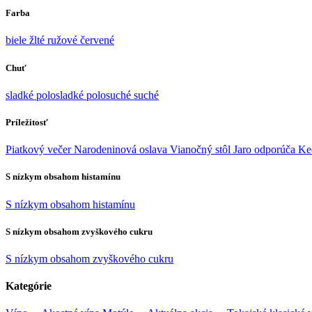
Farba
biele
žlté
ružové
červené
Chuť
sladké
polosladké
polosuché
suché
Príležitosť
Piatkový večer
Narodeninová oslava
Vianočný stôl
Jaro odporúča
Ke
S nízkym obsahom histamínu
S nízkym obsahom histamínu
S nízkym obsahom zvyškového cukru
S nízkym obsahom zvyškového cukru
Kategórie