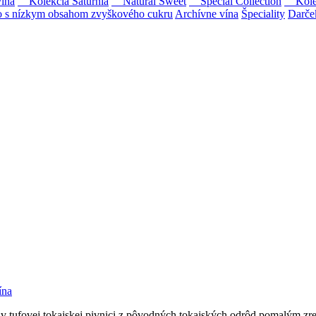
ína
Kolekcia Saturnia
Natural Sweet
Special Collection
Kolekc
s nízkym obsahom zvyškového cukru
Archívne vína
Špeciality
Darče
Tokaji.
 na slovenský trh sólo spracované vína z tokajských odrôd Furmint, L
ína
li v tufovej tokajskej pivnici z pôvodných tokajských odrôd pomalým 