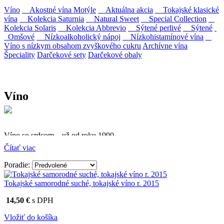
Víno
Akostné vína Motýle
Aktuálna akcia
Tokajské klasické
vína
Kolekcia Saturnia
Natural Sweet
Special Collection
Kolekcia Solaris
Kolekcia Abbrevio
Sýtené perlivé
Sýtené
Omšové
Nízkoalkoholický nápoj
Nízkohistamínové vína
Víno s nízkym obsahom zvyškového cukru
Archívne vína
Špeciality
Darčekové sety
Darčekové obaly
Víno
Víno so srdcom – už od roku 1990
Čítať viac
Firma Ostrožovič je najstaršou privátnou firmou na
slovenskom Tokaji.
Poradie:
Vyrábame kvalitné odrodové a výberové vína. Ako prví sme
Tokajské samorodné suché, tokajské víno r. 2015
priniesli na slovenský trh sólo spracované vína z tokajských odrôd
Furmint, Lipovina a Muškát žltý reduktívnou technológiou. Hrozno
14,50 €
s DPH
spracúvame najmodernejšími technológiami, vrátane riadenej
fermentácie.
Vložiť do košíka