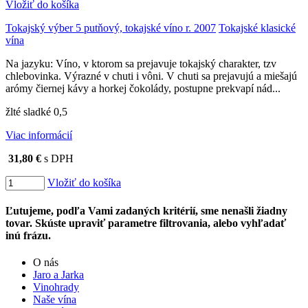
Vložiť do košíka
Tokajský výber 5 putňový, tokajské víno r. 2007
Tokajské klasické
vína
Na jazyku: Víno, v ktorom sa prejavuje tokajský charakter, tzv
chlebovinka. Výrazné v chuti i vôni. V chuti sa prejavujú a miešajú
arómy čiernej kávy a horkej čokolády, postupne prekvapí nád...
žlté sladké 0,5
Viac informácií
31,80 €
s DPH
Vložiť do košíka
Ľutujeme, podľa Vami zadaných kritérií, sme nenašli žiadny
tovar. Skúste upraviť parametre filtrovania, alebo vyhľadať
inú frázu.
O nás
Jaro a Jarka
Vinohrady
Naše vína