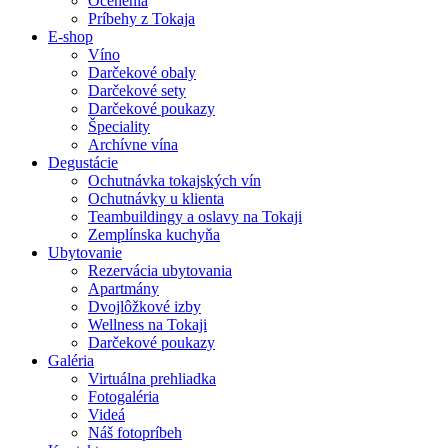
Ocenenia
Príbehy z Tokaja
E-shop
Víno
Darčekové obaly
Darčekové sety
Darčekové poukazy
Špeciality
Archívne vína
Degustácie
Ochutnávka tokajských vín
Ochutnávky u klienta
Teambuildingy a oslavy na Tokaji
Zemplínska kuchyňa
Ubytovanie
Rezervácia ubytovania
Apartmány
Dvojlôžkové izby
Wellness na Tokaji
Darčekové poukazy
Galéria
Virtuálna prehliadka
Fotogaléria
Videá
Náš fotopríbeh