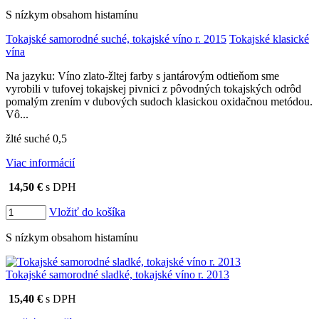
S nízkym obsahom histamínu
Tokajské samorodné suché, tokajské víno r. 2015
Tokajské klasické
vína
Na jazyku: Víno zlato-žltej farby s jantárovým odtieňom sme
vyrobili v tufovej tokajskej pivnici z pôvodných tokajských odrôd
pomalým zrením v dubových sudoch klasickou oxidačnou metódou.
Vô...
žlté suché 0,5
Viac informácií
14,50 €
s DPH
Vložiť do košíka
S nízkym obsahom histamínu
Tokajské samorodné sladké, tokajské víno r. 2013
15,40 €
s DPH