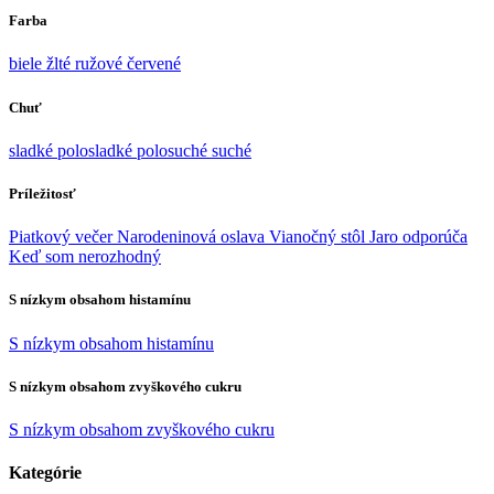
Farba
biele
žlté
ružové
červené
Chuť
sladké
polosladké
polosuché
suché
Príležitosť
Piatkový večer
Narodeninová oslava
Vianočný stôl
Jaro odporúča
Keď som nerozhodný
S nízkym obsahom histamínu
S nízkym obsahom histamínu
S nízkym obsahom zvyškového cukru
S nízkym obsahom zvyškového cukru
Kategórie