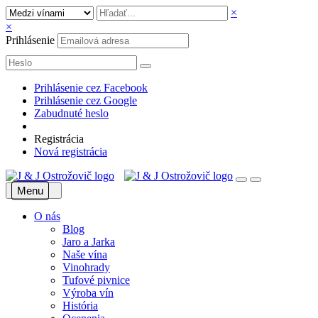
×
×
Prihlásenie
Prihlásenie cez Facebook
Prihlásenie cez Google
Zabudnuté heslo
Registrácia
Nová registrácia
Menu
O nás
Blog
Jaro a Jarka
Naše vína
Vinohrady
Tufové pivnice
Výroba vín
História