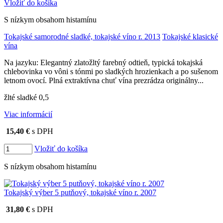
Vložiť do košíka
S nízkym obsahom histamínu
Tokajské samorodné sladké, tokajské víno r. 2013
Tokajské klasické
vína
Na jazyku: Elegantný zlatožltý farebný odtieň, typická tokajská
chlebovinka vo vôni s tónmi po sladkých hrozienkach a po sušenom
letnom ovocí. Plná extraktívna chuť vína prezrádza originálny...
žlté sladké 0,5
Viac informácií
15,40 €
s DPH
Vložiť do košíka
S nízkym obsahom histamínu
Tokajský výber 5 putňový, tokajské víno r. 2007
31,80 €
s DPH