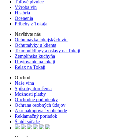
Tufové pivnice
Výroba vín
História
Ocenenia
Príbehy z Tokaja
Navštívte nás
Ochutnávka tokajských vín
Ochutnávky u klienta
Teambuildingy a oslavy na Tokaji
Zemplínska kuchyňa
Ubytovanie na tokaji
Relax na Tokaji
Obchod
Naše vína
Spôsoby doručenia
Možnosti platby
Obchodné podmienky
Ochrana osobných údajov
Ako nakupovať v obchode
Reklamačný poriadok
Štatút súťaže