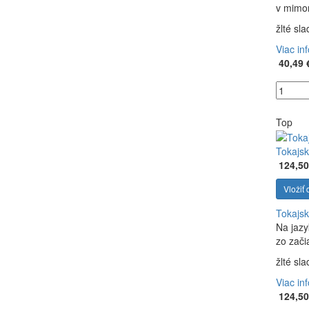
v mimor
žlté sl
Viac in
40,49 
Top
Tokajsk
124,50
Vložiť 
Tokajsk
Na jazy
zo zači
žlté sl
Viac in
124,50