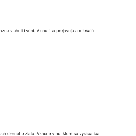
zné v chuti i vôni. V chuti sa prejavujú a miešajú
ňoch čierneho zlata. Vzácne víno, ktoré sa vyrába iba