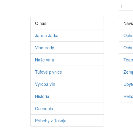
O nás
Navš
Jaro a Jarka
Ochu
Vinohrady
Ochu
Naše vína
Team
Tufové pivnice
Zemp
Výroba vín
Ubyto
História
Relax
Ocenenia
Príbehy z Tokaja