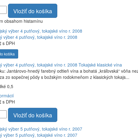
Vložiť do košíka
ym obsahom histamínu
ý výber 4 putňový, tokajské víno r. 2008
€
s DPH
do košíka
ý výber 4 putňový, tokajské víno r. 2008
Tokajské klasické vína
ku: Jantárovo-hnedý farebný odtieň vína a bohatá „kráľovská“ vôňa ne
a zo sopečnej pôdy s božským rodokmeňom z klasických tokajs...
adké 0,5
formácií
€
s DPH
Vložiť do košíka
ý výber 5 putňový, tokajské víno r. 2007