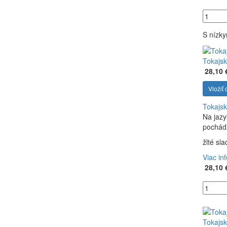
S nízk
Tokajsk
28,10 
Vložiť 
Tokajsk
Na jazy
pochádz
žlté sl
Viac in
28,10 
Tokajsk