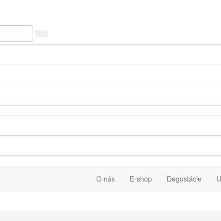
O nás
E-shop
Degustácie
U