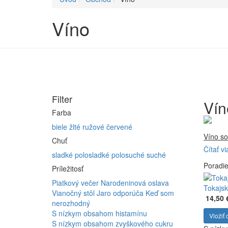
Víno
Filter
Vín
Farba
biele
žlté
ružové
červené
Víno so
Chuť
Čítať vi
Firma 
sladké
polosladké
polosuché
suché
Poradi
Vyrábam
Príležitosť
Furmint
Piatkový večer
Narodeninová oslava
ferment
Tokajsk
Vianočný stôl
Jaro odporúča
Keď som
14,50 
nerozhodný
S nízkym obsahom histamínu
Vložiť 
S nízkym obsahom zvyškového cukru