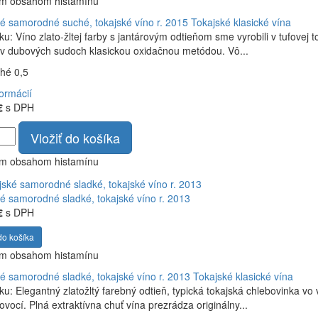
ym obsahom histamínu
é samorodné suché, tokajské víno r. 2015
Tokajské klasické vína
ku: Víno zlato-žltej farby s jantárovým odtieňom sme vyrobili v tufovej
v dubových sudoch klasickou oxidačnou metódou. Vô...
ché 0,5
formácií
€
s DPH
Vložiť do košíka
ym obsahom histamínu
é samorodné sladké, tokajské víno r. 2013
€
s DPH
do košíka
ym obsahom histamínu
é samorodné sladké, tokajské víno r. 2013
Tokajské klasické vína
ku: Elegantný zlatožltý farebný odtieň, typická tokajská chlebovinka v
ovocí. Plná extraktívna chuť vína prezrádza originálny...