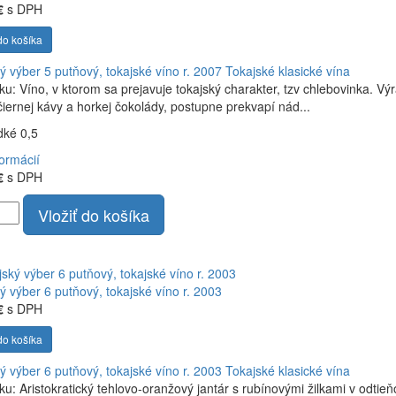
€
s DPH
do košíka
ý výber 5 putňový, tokajské víno r. 2007
Tokajské klasické vína
ku: Víno, v ktorom sa prejavuje tokajský charakter, tzv chlebovinka. Výra
iernej kávy a horkej čokolády, postupne prekvapí nád...
adké 0,5
formácií
€
s DPH
Vložiť do košíka
ý výber 6 putňový, tokajské víno r. 2003
€
s DPH
do košíka
ý výber 6 putňový, tokajské víno r. 2003
Tokajské klasické vína
ku: Aristokratický tehlovo-oranžový jantár s rubínovými žilkami v odtie