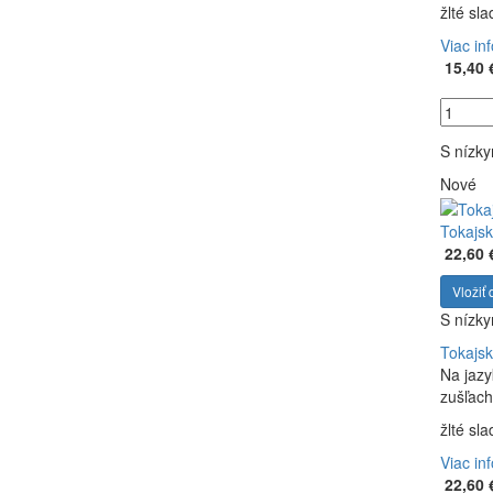
žlté sl
Viac in
15,40 
S nízk
Nové
Tokajsk
22,60 
Vložiť 
S nízk
Tokajsk
Na jazy
zušľach
žlté sl
Viac in
22,60 