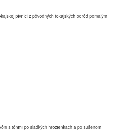
 tokajskej pivnici z pôvodných tokajských odrôd pomalým
o vôni s tónmi po sladkých hrozienkach a po sušenom