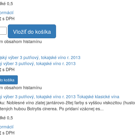
adké 0,5
formácií
€
s DPH
Vložiť do košíka
ym obsahom histamínu
ý výber 3 putňový, tokajské víno r. 2013
€
s DPH
do košíka
ym obsahom histamínu
ý výber 3 putňový, tokajské víno r. 2013
Tokajské klasické vína
ku: Noblesné víno zlatej jantárovo-žltej farby s vyššou viskozitou (hus
tených hubou Botrytis cinerea. Po pridaní vzácnej es...
adké 0,5
formácií
€
s DPH