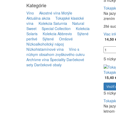
S nízk
Kategórie
Tokajsk
Víno
Akostné vína Motýle
Na jazy
Aktuálna akcia
Tokajské klasické
zrením 
vína
Kolekcia Saturnia
Natural
žlté su
Sweet
Special Collection
Kolekcia
Solaris
Kolekcia Abbrevio
Sýtené
Viac in
perlivé
Sýtené
Omšové
14,50 
Nízkoalkoholický nápoj
Nízkohistamínové vína
Víno s
nízkym obsahom zvyškového cukru
S nízk
Archívne vína
Špeciality
Darčekové
sety
Darčekové obaly
Tokajsk
15,40 
Vložiť 
S nízk
Tokajsk
Na jazy
letnom 