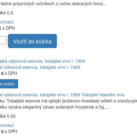
iadne priaznivých ročníkoch z ručne oberaných hrozi...
adké 0,5
formácií
€
s DPH
Vložiť do košíka
á výberová esencia, tokajské víno r. 1999
 €
s DPH
do košíka
á výberová esencia, tokajské víno r. 1999
Tokajské klasické vína
ku: Tokajská esencia má sýtejší jantárovo-hnedastý odtieň s oranžovým
atku vynára elegantný závan sušených hrozienok a fíg,...
adké 0.50
formácií
 €
s DPH