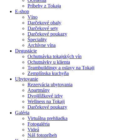
Ocenenia
Príbehy z Tokaja
E-shop
Víno
Darčekové obaly
Darčekové sety
Darčekové poukazy
Špeciality
Archívne vína
Degustácie
Ochutnávka tokajských vín
Ochutnávky u klienta
Teambuildingy a oslavy na Tokaji
Zemplínska kuchyňa
Ubytovanie
Rezervácia ubytovania
Apartmány
Dvojlôžkové izby
Wellness na Tokaji
Darčekové poukazy
Galéria
Virtuálna prehliadka
Fotogaléria
Videá
Náš fotopríbeh