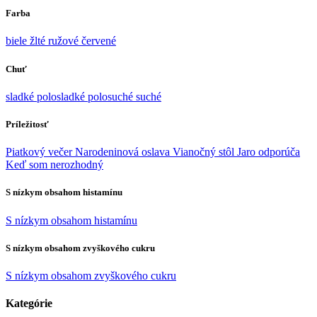
Farba
biele
žlté
ružové
červené
Chuť
sladké
polosladké
polosuché
suché
Príležitosť
Piatkový večer
Narodeninová oslava
Vianočný stôl
Jaro odporúča
Keď som nerozhodný
S nízkym obsahom histamínu
S nízkym obsahom histamínu
S nízkym obsahom zvyškového cukru
S nízkym obsahom zvyškového cukru
Kategórie