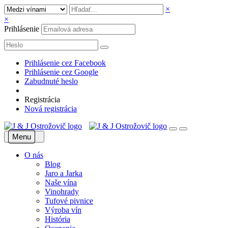
×
×
Prihlásenie
Prihlásenie cez Facebook
Prihlásenie cez Google
Zabudnuté heslo
Registrácia
Nová registrácia
Menu
O nás
Blog
Jaro a Jarka
Naše vína
Vinohrady
Tufové pivnice
Výroba vín
História