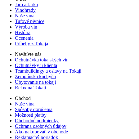
Jaro a Jarka
Vinohrady
Naše vína
Tufové pivnice
Výroba vín
História
Ocenenia
Príbehy z Tokaja
Navštívte nás
Ochutnávka tokajských vín
Ochutnávky u klienta
Teambuildingy a oslavy na Tokaji
Zemplínska kuchyňa
Ubytovanie na tokaji
Relax na Tokaji
Obchod
Naše vína
Spôsoby doručenia
Možnosti platby
Obchodné podmienky
Ochrana osobných údajov
Ako nakupovať v obchode
Reklamačný poriadok