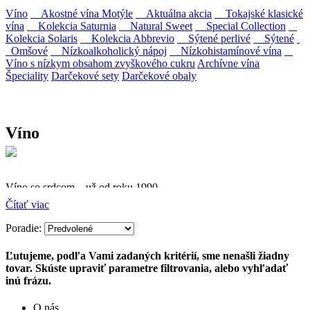
Víno
Akostné vína Motýle
Aktuálna akcia
Tokajské klasické
vína
Kolekcia Saturnia
Natural Sweet
Special Collection
Kolekcia Solaris
Kolekcia Abbrevio
Sýtené perlivé
Sýtené
Omšové
Nízkoalkoholický nápoj
Nízkohistamínové vína
Víno s nízkym obsahom zvyškového cukru
Archívne vína
Špeciality
Darčekové sety
Darčekové obaly
Víno
Víno so srdcom – už od roku 1990
Čítať viac
Firma Ostrožovič je najstaršou privátnou firmou na
slovenskom Tokaji.
Poradie:
Vyrábame kvalitné odrodové a výberové vína. Ako prví sme
Ľutujeme, podľa Vami zadaných kritérií, sme nenašli žiadny
priniesli na slovenský trh sólo spracované vína z tokajských odrôd
tovar. Skúste upraviť parametre filtrovania, alebo vyhľadať
Furmint, Lipovina a Muškát žltý reduktívnou technológiou. Hrozno
inú frázu.
spracúvame najmodernejšími technológiami, vrátane riadenej
fermentácie.
O nás