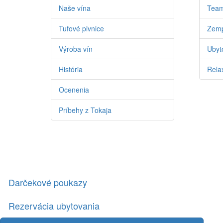
Naše vína
Team
Tufové pivnice
Zemp
Výroba vín
Ubyto
História
Relax
Ocenenia
Príbehy z Tokaja
Darčekové poukazy
Rezervácia ubytovania