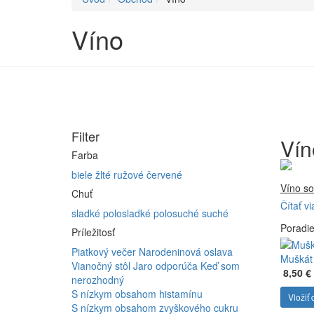
Víno
Filter
Vín
Farba
biele
žlté
ružové
červené
Víno so
Chuť
Čítať vi
Firma 
sladké
polosladké
polosuché
suché
Poradi
Vyrábam
Príležitosť
Furmint
Piatkový večer
Narodeninová oslava
ferment
Muškát 
Vianočný stôl
Jaro odporúča
Keď som
8,50 €
nerozhodný
S nízkym obsahom histamínu
Vložiť 
S nízkym obsahom zvyškového cukru