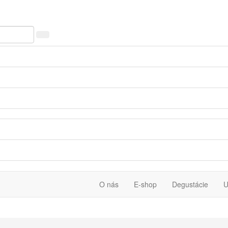
O nás
E-shop
Degustácie
U