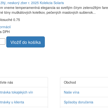
žltý, neskorý zber r. 2025
Kolekcia Solaris
om vneme temperamentná elegancia so svetlým čírym zelenožltým fare
é tóny muškátových kvietkov, pečených maslových sušienok...
olosuché 0.75
formácií
s DPH
Vložiť do košíka
tívte nás
Obchod
tnávka tokajských vín
Naše vína
tnávky u klienta
Spôsoby doručenia