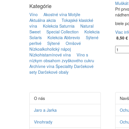
Muškát 
Kategórie
Pri prv
Víno
Akostné vína Motýle
nádhern
Aktuálna akcia
Tokajské klasické
biele p
vína
Kolekcia Saturnia
Natural
Sweet
Special Collection
Kolekcia
Viac in
Solaris
Kolekcia Abbrevio
Sýtené
8,50 €
perlivé
Sýtené
Omšové
Nízkoalkoholický nápoj
Nízkohistamínové vína
Víno s
nízkym obsahom zvyškového cukru
Archívne vína
Špeciality
Darčekové
sety
Darčekové obaly
O nás
Navš
Jaro a Jarka
Ochu
Vinohrady
Ochu