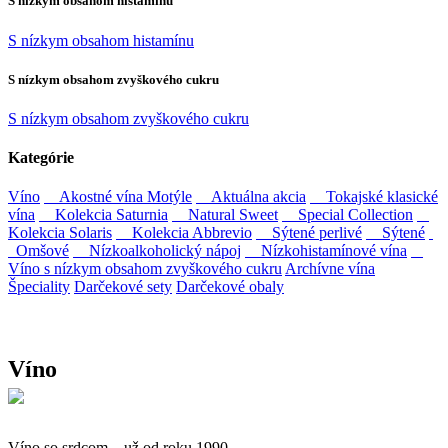
S nízkym obsahom histamínu
S nízkym obsahom histamínu
S nízkym obsahom zvyškového cukru
S nízkym obsahom zvyškového cukru
Kategórie
Víno
Akostné vína Motýle
Aktuálna akcia
Tokajské klasické
vína
Kolekcia Saturnia
Natural Sweet
Special Collection
Kolekcia Solaris
Kolekcia Abbrevio
Sýtené perlivé
Sýtené
Omšové
Nízkoalkoholický nápoj
Nízkohistamínové vína
Víno s nízkym obsahom zvyškového cukru
Archívne vína
Špeciality
Darčekové sety
Darčekové obaly
Víno
Víno so srdcom – už od roku 1990