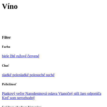
Víno
Filter
Farba
biele
žlté
ružové
červené
Chuť
sladké
polosladké
polosuché
suché
Príležitosť
Piatkový večer
Narodeninová oslava
Vianočný stôl
Jaro odporúča
Keď som nerozhodný