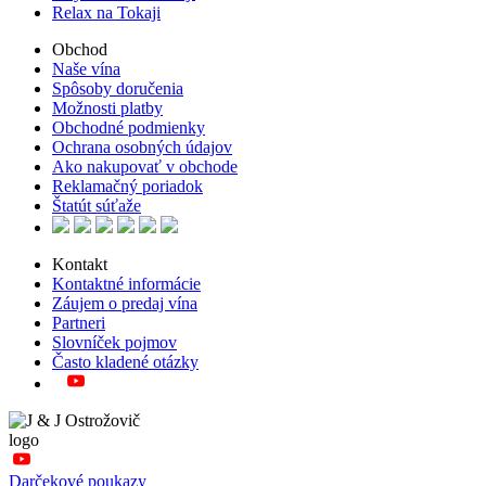
Relax na Tokaji
Obchod
Naše vína
Spôsoby doručenia
Možnosti platby
Obchodné podmienky
Ochrana osobných údajov
Ako nakupovať v obchode
Reklamačný poriadok
Štatút súťaže
Kontakt
Kontaktné informácie
Záujem o predaj vína
Partneri
Slovníček pojmov
Často kladené otázky
Darčekové poukazy