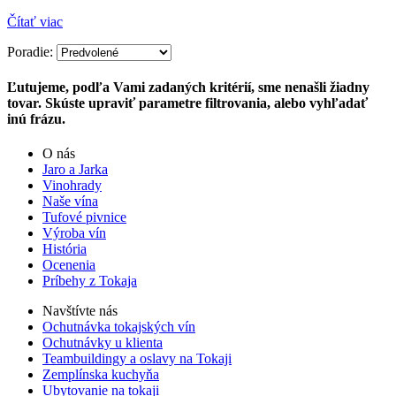
Čítať viac
Firma Ostrožovič je najstaršou privátnou firmou na
slovenskom Tokaji.
Poradie:
Vyrábame kvalitné odrodové a výberové vína. Ako prví sme
Ľutujeme, podľa Vami zadaných kritérií, sme nenašli žiadny
priniesli na slovenský trh sólo spracované vína z tokajských odrôd
tovar. Skúste upraviť parametre filtrovania, alebo vyhľadať
Furmint, Lipovina a Muškát žltý reduktívnou technológiou. Hrozno
inú frázu.
spracúvame najmodernejšími technológiami, vrátane riadenej
fermentácie.
O nás
Jaro a Jarka
Vinohrady
Naše vína
Tufové pivnice
Výroba vín
História
Ocenenia
Príbehy z Tokaja
Navštívte nás
Ochutnávka tokajských vín
Ochutnávky u klienta
Teambuildingy a oslavy na Tokaji
Zemplínska kuchyňa
Ubytovanie na tokaji