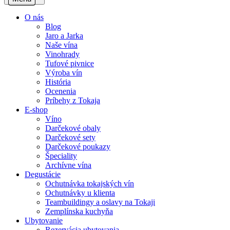
O nás
Blog
Jaro a Jarka
Naše vína
Vinohrady
Tufové pivnice
Výroba vín
História
Ocenenia
Príbehy z Tokaja
E-shop
Víno
Darčekové obaly
Darčekové sety
Darčekové poukazy
Špeciality
Archívne vína
Degustácie
Ochutnávka tokajských vín
Ochutnávky u klienta
Teambuildingy a oslavy na Tokaji
Zemplínska kuchyňa
Ubytovanie
Rezervácia ubytovania