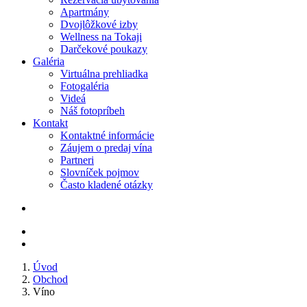
Apartmány
Dvojlôžkové izby
Wellness na Tokaji
Darčekové poukazy
Galéria
Virtuálna prehliadka
Fotogaléria
Videá
Náš fotopríbeh
Kontakt
Kontaktné informácie
Záujem o predaj vína
Partneri
Slovníček pojmov
Často kladené otázky
Úvod
Obchod
Víno