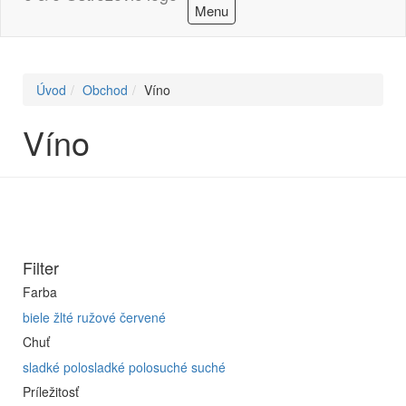
Menu
Úvod
Obchod
Víno
Víno
Filter
Farba
biele
žlté
ružové
červené
Chuť
sladké
polosladké
polosuché
suché
Príležitosť