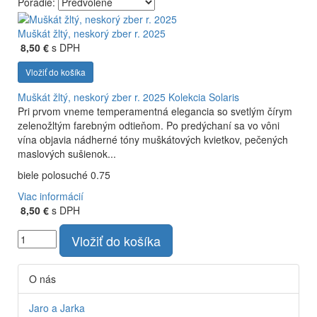
Poradie:
Vyrábame kvalitné odrodové a výberové vína. Ako prví sme
priniesli na slovenský trh sólo spracované vína z tokajských
Muškát žltý, neskorý zber r. 2025
odrôd Furmint, Lipovina a Muškát žltý reduktívnou
8,50 €
s DPH
technológiou. Hrozno spracúvame najmodernejšími
Vložiť do košíka
technológiami, vrátane riadenej fermentácie.
Muškát žltý, neskorý zber r. 2025
Kolekcia Solaris
Pri prvom vneme temperamentná elegancia so svetlým čírym
zelenožltým farebným odtieňom. Po predýchaní sa vo vôni
vína objavia nádherné tóny muškátových kvietkov, pečených
maslových sušienok...
biele polosuché 0.75
Viac informácií
8,50 €
s DPH
Vložiť do košíka
O nás
Jaro a Jarka