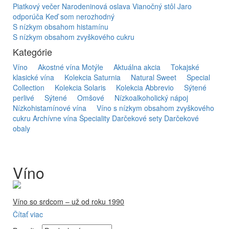
Piatkový večer
Narodeninová oslava
Vianočný stôl
Jaro
odporúča
Keď som nerozhodný
S nízkym obsahom histamínu
S nízkym obsahom zvyškového cukru
Kategórie
Víno
Akostné vína Motýle
Aktuálna akcia
Tokajské
klasické vína
Kolekcia Saturnia
Natural Sweet
Special
Collection
Kolekcia Solaris
Kolekcia Abbrevio
Sýtené
perlivé
Sýtené
Omšové
Nízkoalkoholický nápoj
Nízkohistamínové vína
Víno s nízkym obsahom zvyškového
cukru
Archívne vína
Špeciality
Darčekové sety
Darčekové
obaly
Víno
Víno so srdcom – už od roku 1990
Čítať viac
Firma Ostrožovič je najstaršou privátnou firmou na
slovenskom Tokaji.