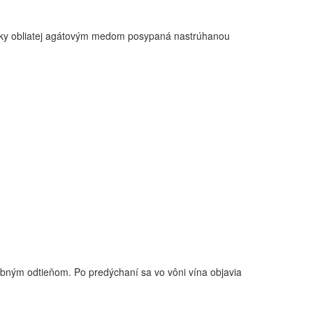
rušky obliatej agátovým medom posypaná nastrúhanou
bným odtieňom. Po predýchaní sa vo vôni vína objavia