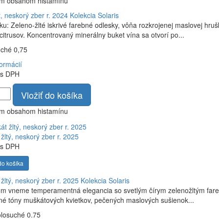
ym obsahom histamínu
, neskorý zber r. 2024
Kolekcia Solaris
ku: Zeleno-žlté iskrivé farebné odlesky, vôňa rozkrojenej maslovej h
citrusov. Koncentrovaný minerálny buket vína sa otvorí po...
uché 0,75
formácií
s DPH
Vložiť do košíka
ym obsahom histamínu
žltý, neskorý zber r. 2025
s DPH
do košíka
žltý, neskorý zber r. 2025
Kolekcia Solaris
om vneme temperamentná elegancia so svetlým čírym zelenožltým fare
é tóny muškátových kvietkov, pečených maslových sušienok...
olosuché 0.75