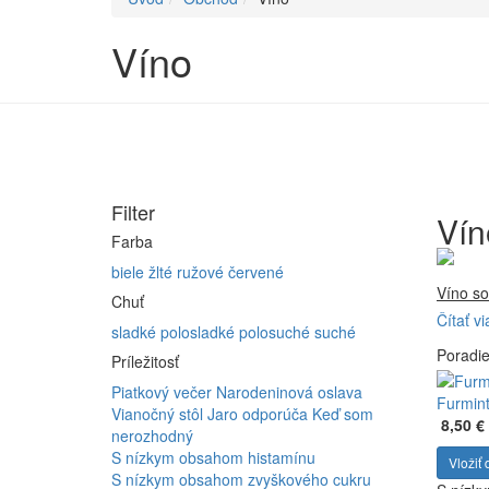
Víno
Filter
Vín
Farba
biele
žlté
ružové
červené
Víno so
Chuť
Čítať vi
Firma 
sladké
polosladké
polosuché
suché
Poradi
Vyrábam
Príležitosť
Furmint
Piatkový večer
Narodeninová oslava
ferment
Furmint
Vianočný stôl
Jaro odporúča
Keď som
8,50 €
nerozhodný
S nízkym obsahom histamínu
Vložiť 
S nízkym obsahom zvyškového cukru