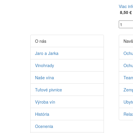
Viac in
8,50 €
O nás
Navš
Jaro a Jarka
Ochu
Vinohrady
Ochu
Naše vína
Team
Tufové pivnice
Zemp
Výroba vín
Ubyto
História
Relax
Ocenenia