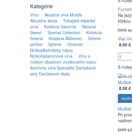
S nízk
Kategórie
Furmint
Víno
Akostné vína Motýle
Na jazy
Aktuálna akcia
Tokajské klasické
kôrkou 
vína
Kolekcia Saturnia
Natural
biele s
Sweet
Special Collection
Kolekcia
Solaris
Kolekcia Abbrevio
Sýtené
Viac in
perlivé
Sýtené
Omšové
8,50 €
Nízkoalkoholický nápoj
Nízkohistamínové vína
Víno s
nízkym obsahom zvyškového cukru
S nízk
Archívne vína
Špeciality
Darčekové
sety
Darčekové obaly
Muškát 
8,50 €
Vložiť 
Muškát 
Pri prv
nádhern
biele p