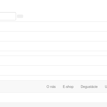
O nás
E-shop
Degustácie
U