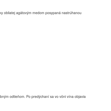
rušky obliatej agátovým medom posypaná nastrúhanou
bným odtieňom. Po predýchaní sa vo vôni vína objavia