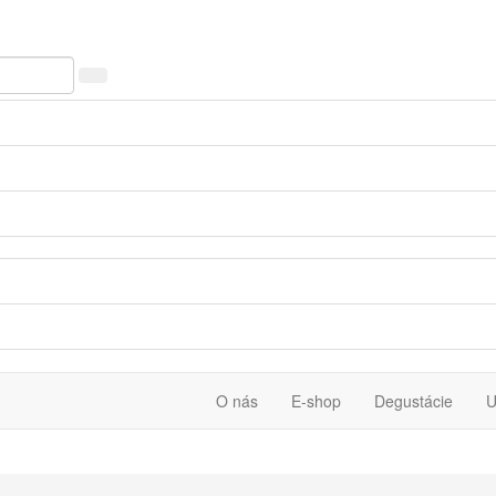
O nás
E-shop
Degustácie
U