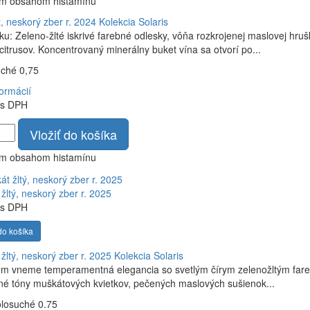
ym obsahom histamínu
, neskorý zber r. 2024
Kolekcia Solaris
ku: Zeleno-žlté iskrivé farebné odlesky, vôňa rozkrojenej maslovej h
citrusov. Koncentrovaný minerálny buket vína sa otvorí po...
uché 0,75
formácií
s DPH
Vložiť do košíka
ym obsahom histamínu
žltý, neskorý zber r. 2025
s DPH
do košíka
žltý, neskorý zber r. 2025
Kolekcia Solaris
om vneme temperamentná elegancia so svetlým čírym zelenožltým fare
é tóny muškátových kvietkov, pečených maslových sušienok...
olosuché 0.75