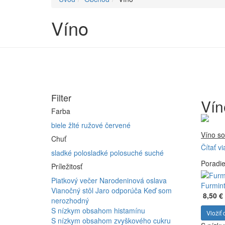
Víno
Filter
Vín
Farba
biele
žlté
ružové
červené
Víno so
Chuť
Čítať vi
Firma 
sladké
polosladké
polosuché
suché
Poradi
Vyrábam
Príležitosť
Furmint
Piatkový večer
Narodeninová oslava
ferment
Furmint
Vianočný stôl
Jaro odporúča
Keď som
8,50 €
nerozhodný
S nízkym obsahom histamínu
Vložiť 
S nízkym obsahom zvyškového cukru