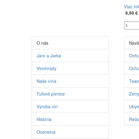
Viac in
8,50 €
O nás
Navš
Jaro a Jarka
Ochu
Vinohrady
Ochu
Naše vína
Team
Tufové pivnice
Zemp
Výroba vín
Ubyto
História
Relax
Ocenenia