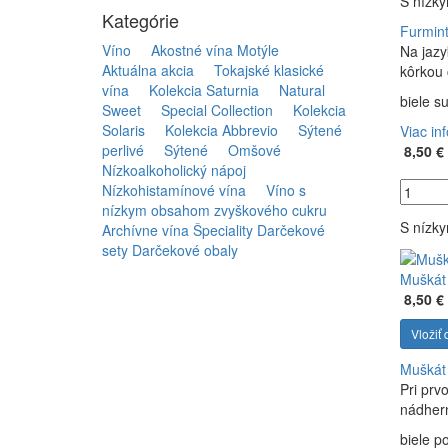
S nízk
Kategórie
Furmint
Víno
Akostné vína Motýle
Na jazy
Aktuálna akcia
Tokajské klasické
kôrkou 
vína
Kolekcia Saturnia
Natural
biele s
Sweet
Special Collection
Kolekcia
Solaris
Kolekcia Abbrevio
Sýtené
Viac in
perlivé
Sýtené
Omšové
8,50 €
Nízkoalkoholický nápoj
Nízkohistamínové vína
Víno s
nízkym obsahom zvyškového cukru
S nízk
Archívne vína
Špeciality
Darčekové
sety
Darčekové obaly
Muškát 
8,50 €
Vložiť 
Muškát 
Pri prv
nádhern
biele p