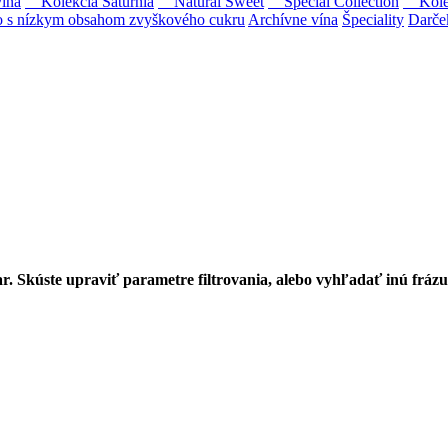
ína
Kolekcia Saturnia
Natural Sweet
Special Collection
Kolekc
s nízkym obsahom zvyškového cukru
Archívne vína
Špeciality
Darče
Tokaji.
 na slovenský trh sólo spracované vína z tokajských odrôd Furmint, L
r. Skúste upraviť parametre filtrovania, alebo vyhľadať inú frázu