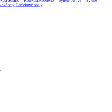
ia Solaris
Kolekcia Abbrevio
Sýtené perlivé
Sýtené
kové sety
Darčekové obaly
ipovina a Muškát žltý reduktívnou technológiou. Hrozno spracúvame
.