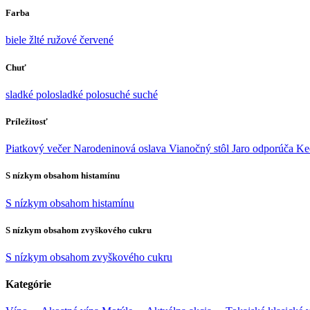
Farba
biele
žlté
ružové
červené
Chuť
sladké
polosladké
polosuché
suché
Príležitosť
Piatkový večer
Narodeninová oslava
Vianočný stôl
Jaro odporúča
Ke
S nízkym obsahom histamínu
S nízkym obsahom histamínu
S nízkym obsahom zvyškového cukru
S nízkym obsahom zvyškového cukru
Kategórie