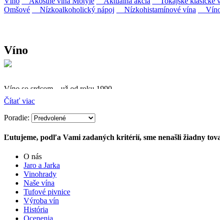
Víno
Akostné vína Motýle
Aktuálna akcia
Tokajské klasické v
Omšové
Nízkoalkoholický nápoj
Nízkohistamínové vína
Víno 
Víno
Víno so srdcom – už od roku 1990
Čítať viac
Firma Ostrožovič je najstaršou privátnou firmou na slovenskom 
Poradie:
Vyrábame kvalitné odrodové a výberové vína. Ako prví sme priniesli
najmodernejšími technológiami, vrátane riadenej fermentácie.
Ľutujeme, podľa Vami zadaných kritérií, sme nenašli žiadny tova
O nás
Jaro a Jarka
Vinohrady
Naše vína
Tufové pivnice
Výroba vín
História
Ocenenia