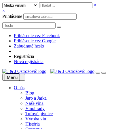
×
×
Prihlásenie
Prihlásenie cez Facebook
Prihlásenie cez Google
Zabudnuté heslo
Registrácia
Nová registrácia
Menu
O nás
Blog
Jaro a Jarka
Naše vína
Vinohrady
Tufové pivnice
Výroba vín
História