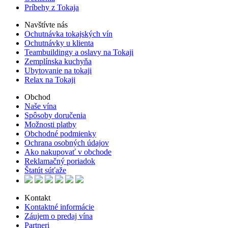
Príbehy z Tokaja
Navštívte nás
Ochutnávka tokajských vín
Ochutnávky u klienta
Teambuildingy a oslavy na Tokaji
Zemplínska kuchyňa
Ubytovanie na tokaji
Relax na Tokaji
Obchod
Naše vína
Spôsoby doručenia
Možnosti platby
Obchodné podmienky
Ochrana osobných údajov
Ako nakupovať v obchode
Reklamačný poriadok
Štatút súťaže
Kontakt
Kontaktné informácie
Záujem o predaj vína
Partneri