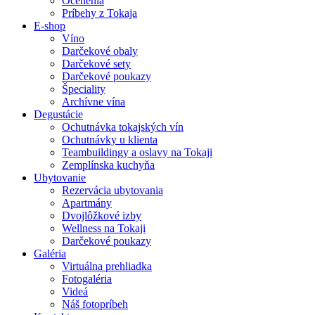
Ocenenia
Príbehy z Tokaja
E-shop
Víno
Darčekové obaly
Darčekové sety
Darčekové poukazy
Špeciality
Archívne vína
Degustácie
Ochutnávka tokajských vín
Ochutnávky u klienta
Teambuildingy a oslavy na Tokaji
Zemplínska kuchyňa
Ubytovanie
Rezervácia ubytovania
Apartmány
Dvojlôžkové izby
Wellness na Tokaji
Darčekové poukazy
Galéria
Virtuálna prehliadka
Fotogaléria
Videá
Náš fotopríbeh