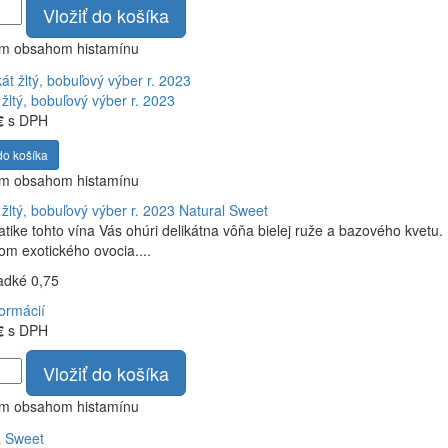
Vložiť do košíka
ym obsahom histamínu
žltý, bobuľový výber r. 2023
€
s DPH
do košíka
ym obsahom histamínu
žltý, bobuľový výber r. 2023
Natural Sweet
tike tohto vína Vás ohúri delikátna vôňa bielej ruže a bazového kvetu.
m exotického ovocia....
ladké 0,75
formácií
€
s DPH
Vložiť do košíka
ym obsahom histamínu