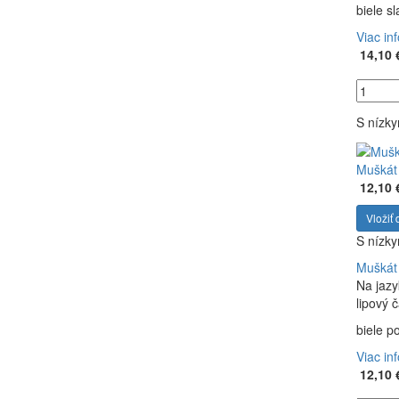
biele s
Viac in
14,10 
S nízk
Muškát 
12,10 
Vložiť 
S nízk
Muškát 
Na jazy
lipový 
biele p
Viac in
12,10 