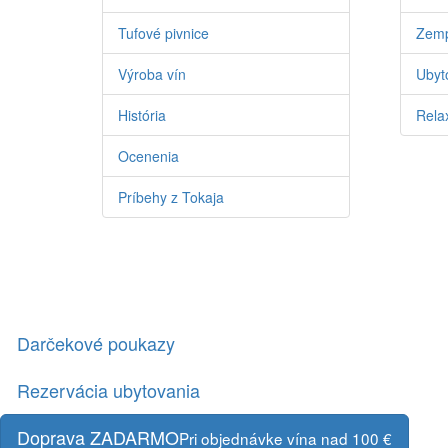
Tufové pivnice
Zemp
Výroba vín
Ubyto
História
Relax
Ocenenia
Príbehy z Tokaja
Darčekové poukazy
Rezervácia ubytovania
Doprava ZADARMO
Pri objednávke vína nad 100 €