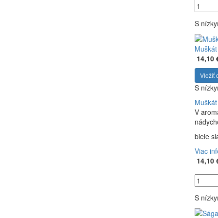
S nízk
Muškát 
14,10 
Vložiť 
S nízk
Muškát 
V aroma
nádycho
biele s
Viac in
14,10 
S nízk