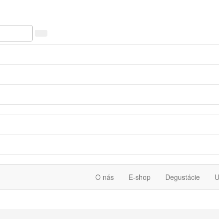
O nás
E-shop
Degustácie
U