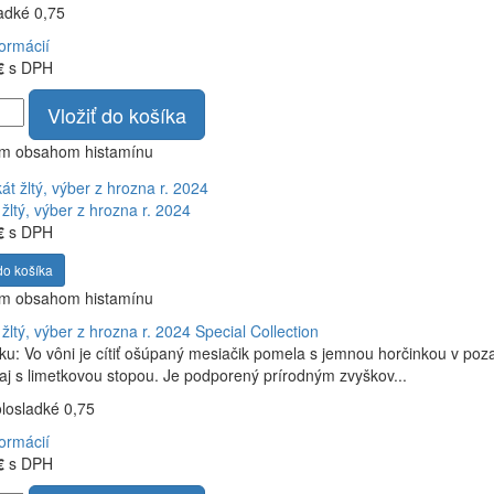
ladké 0,75
formácií
€
s DPH
Vložiť do košíka
ym obsahom histamínu
žltý, výber z hrozna r. 2024
€
s DPH
do košíka
ym obsahom histamínu
žltý, výber z hrozna r. 2024
Special Collection
ku: Vo vôni je cítiť ošúpaný mesiačik pomela s jemnou horčinkou v poza
čaj s limetkovou stopou. Je podporený prírodným zvyškov...
olosladké 0,75
formácií
€
s DPH