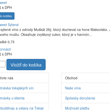
weet
€
s DPH
do košíka
weet
Sýtené
 sýtené víno z odrody Muškát žltý, ktorý dozrieval na hone Makovisko
aceho muštu. Obsahuje zvyškový cukor, ktorý je v harmón...
ladké 0,75
formácií
€
s DPH
Vložiť do košíka
tívte nás
Obchod
tnávka tokajských vín
Naše vína
tnávky u klienta
Spôsoby doručenia
buildingy a oslavy na Tokaji
Možnosti platby