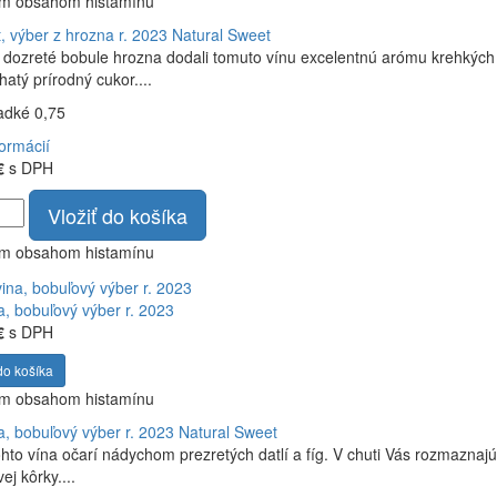
ym obsahom histamínu
, výber z hrozna r. 2023
Natural Sweet
dozreté bobule hrozna dodali tomuto vínu excelentnú arómu krehkých l
hatý prírodný cukor....
ladké 0,75
formácií
€
s DPH
Vložiť do košíka
ym obsahom histamínu
a, bobuľový výber r. 2023
€
s DPH
do košíka
ym obsahom histamínu
a, bobuľový výber r. 2023
Natural Sweet
hto vína očarí nádychom prezretých datlí a fíg. V chuti Vás rozmazna
ej kôrky....