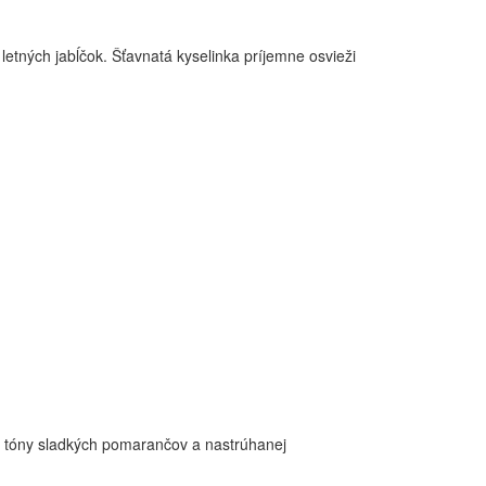
etných jabĺčok. Šťavnatá kyselinka príjemne osvieži
jú tóny sladkých pomarančov a nastrúhanej