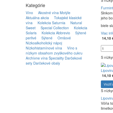
S nízk
Kategórie
Furmint
Víno
Akostné vína Motýle
Slnkom 
Aktuálna akcia
Tokajské klasické
jeho bo
vína
Kolekcia Saturnia
Natural
biele s
Sweet
Special Collection
Kolekcia
Solaris
Kolekcia Abbrevio
Sýtené
Viac in
perlivé
Sýtené
Omšové
14,10 
Nízkoalkoholický nápoj
Nízkohistamínové vína
Víno s
nízkym obsahom zvyškového cukru
S nízk
Archívne vína
Špeciality
Darčekové
sety
Darčekové obaly
Lipovin
14,10 
Vložiť 
S nízk
Lipovin
Vôňa to
limetkov