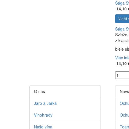
Sága S
14,10 
Vložiť 
Sága S
Svieže,
z kvasi
biele s
Viac in
14,10 
O nás
Navš
Jaro a Jarka
Ochu
Vinohrady
Ochu
Naše vína
Team