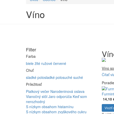
Víno
Filter
Vín
Farba
biele
žlté
ružové
červené
Víno so
Chuť
Čítať vi
Firma 
sladké
polosladké
polosuché
suché
Poradi
Vyrábam
Príležitosť
Furmint
Piatkový večer
Narodeninová oslava
ferment
Furmint
Vianočný stôl
Jaro odporúča
Keď som
14,10 
nerozhodný
S nízkym obsahom histamínu
Vložiť 
S nízkym obsahom zvyškového cukru