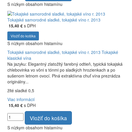
S nízkym obsahom histamínu
Tokajské samorodné sladké, tokajské víno r. 2013
15,40 €
s DPH
Vložiť do košíka
S nízkym obsahom histamínu
Tokajské samorodné sladké, tokajské víno r. 2013
Tokajské
klasické vína
Na jazyku: Elegantný zlatožltý farebný odtieň, typická tokajská
chlebovinka vo vôni s tónmi po sladkých hrozienkach a po
sušenom letnom ovocí. Plná extraktívna chuť vína prezrádza
originálny...
žlté sladké 0,5
Viac informácií
15,40 €
s DPH
Vložiť do košíka
S nízkym obsahom histamínu