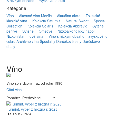
S nízkym obsahom zvyškového cukru
Kategórie
Víno
Akostné vína Motýle
Aktuálna akcia
Tokajské
klasické vína
Kolekcia Saturnia
Natural Sweet
Special
Collection
Kolekcia Solaris
Kolekcia Abbrevio
Sýtené
perlivé
Sýtené
Omšové
Nízkoalkoholický nápoj
Nízkohistamínové vína
Víno s nízkym obsahom zvyškového
cukru
Archívne vína
Špeciality
Darčekové sety
Darčekové
obaly
Víno
Víno so srdcom – už od roku 1990
Čítať viac
Firma Ostrožovič je najstaršou privátnou firmou na
slovenskom Tokaji.
Poradie:
Vyrábame kvalitné odrodové a výberové vína. Ako prví sme
priniesli na slovenský trh sólo spracované vína z tokajských
Furmint, výber z hrozna r. 2023
odrôd Furmint, Lipovina a Muškát žltý reduktívnou
14,10 €
s DPH