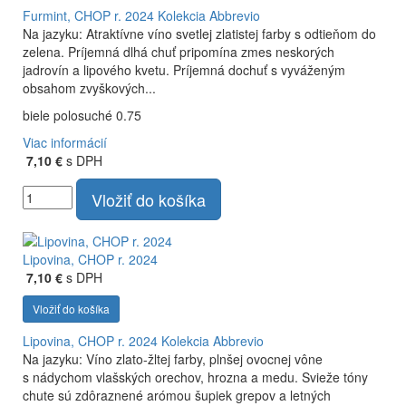
Furmint, CHOP r. 2024
Kolekcia Abbrevio
Na jazyku: Atraktívne víno svetlej zlatistej farby s odtieňom do
zelena. Príjemná dlhá chuť pripomína zmes neskorých
jadrovín a lipového kvetu. Príjemná dochuť s vyváženým
obsahom zvyškových...
biele polosuché 0.75
Viac informácií
7,10 €
s DPH
Vložiť do košíka
Lipovina, CHOP r. 2024
7,10 €
s DPH
Vložiť do košíka
Lipovina, CHOP r. 2024
Kolekcia Abbrevio
Na jazyku: Víno zlato-žltej farby, plnšej ovocnej vône
s nádychom vlašských orechov, hrozna a medu. Svieže tóny
chute sú zdôraznené arómou šupiek grepov a letných