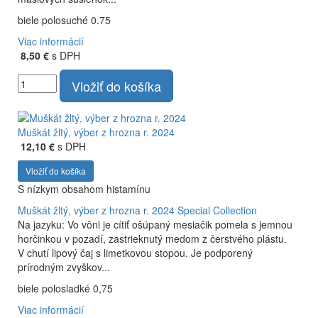
biele polosuché 0.75
Viac informácií
8,50 €
s DPH
Vložiť do košíka
Muškát žltý, výber z hrozna r. 2024
12,10 €
s DPH
Vložiť do košíka
S nízkym obsahom histamínu
Muškát žltý, výber z hrozna r. 2024
Special Collection
Na jazyku: Vo vôni je cítiť ošúpaný mesiačik pomela s jemnou
horčinkou v pozadí, zastrieknutý medom z čerstvého plástu.
V chutí lipový čaj s limetkovou stopou. Je podporený
prírodným zvyškov...
biele polosladké 0,75
Viac informácií