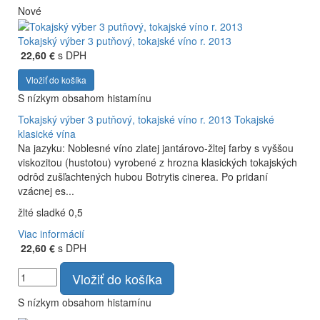
Nové
Tokajský výber 3 putňový, tokajské víno r. 2013
22,60 €
s DPH
Vložiť do košíka
S nízkym obsahom histamínu
Tokajský výber 3 putňový, tokajské víno r. 2013
Tokajské
klasické vína
Na jazyku: Noblesné víno zlatej jantárovo-žltej farby s vyššou
viskozitou (hustotou) vyrobené z hrozna klasických tokajských
odrôd zušľachtených hubou Botrytis cinerea. Po pridaní
vzácnej es...
žlté sladké 0,5
Viac informácií
22,60 €
s DPH
Vložiť do košíka
S nízkym obsahom histamínu