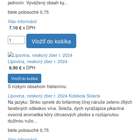
jadrovín. Vyvážený obsah ky...
biele polosuché 0,75
Viac informácií
7,10 €
s DPH
Vložiť do košíka
Lipovina, neskorý zber r. 2024
8,50 €
s DPH
Vložiť do košíka
S nízkym obsahom histamínu
Lipovina, neskorý zber r. 2024
Kolekcia Solaris
Na jazyku: Slnko opreté do brilantnej čírej náruče zeleno-žltých
farebných odleskov vína. Svieža, dych vyrážajúca pikantná
ovocná aromatika kôry citrusových plodov s rozlúpnutou
dužinou ružo...
biele polosuché 0,75
Viac informácií