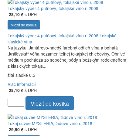
Tokajský výber 4 putňový, tokajské víno r. 2008
28,10 €
s DPH
Vložiť do košíka
Tokajský výber 4 putňový, tokajské víno r. 2008
Tokajské
klasické vína
Na jazyku: Jantárovo-hnedý farebný odtieň vína a bohatá
„kráľovská“ vôňa nezameniteľnej tokajskej chleboviny. Ohnivé
médium pochádza zo sopečnej pôdy s božským rodokmeňom
z klasických tokajs...
žlté sladké 0,5
Viac informácií
28,10 €
s DPH
Vložiť do košíka
Tokaj cuvée MYSTERIA, ľadové víno r. 2018
29,90 €
s DPH