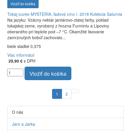
Vložiť do košíka
Tokaj cuvée MYSTERIA, ľadové víno r. 2018
Kolekcia Saturnia
Na jazyku: Vzácny nektár jantárovo-zlatej farby, poklad
tokajskej zeme, vyrobený z hrozna Furmintu a Lipoviny
oberaného pri teplote pod –7 °C. Okamžité lisovanie
zamrznutých bobúľ zachovalo...
biele sladké 0,375
Viac informácií
29,90 €
s DPH
Vložiť do košíka
1
2
O nás
Jaro a Jarka