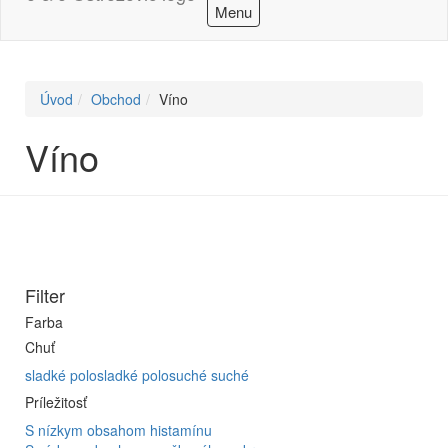
Menu
Úvod
Obchod
Víno
Víno
Filter
Farba
Chuť
sladké
polosladké
polosuché
suché
Príležitosť
S nízkym obsahom histamínu