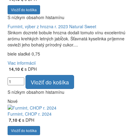
technológiou. Hrozno spracúvame najmodernejšími
Vložiť do košíka
technológiami, vrátane riadenej fermentácie.
S nízkym obsahom histamínu
Furmint, výber z hrozna r. 2023
Natural Sweet
Slnkom dozreté bobule hrozna dodali tomuto vínu excelentnú
arómu krehkých letných jabĺčok. Šťavnatá kyselinka príjemne
osvieži jeho bohatý prírodný cukor....
biele sladké 0,75
Viac informácií
14,10 €
s DPH
Vložiť do košíka
S nízkym obsahom histamínu
Nové
Furmint, CHOP r. 2024
7,10 €
s DPH
Vložiť do košíka