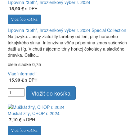
Lipovina *35th*, hrozienkový výber r. 2024
15,90 €
s DPH
Vložiť do košíka
Lipovina *35th*, hrozienkový výber r. 2024
Special Collection
Na jazyku: Jasný zlatožltý farebný odtieň, plný horúceho
tokajského slnka. Intenzívna vôňa pripomína zmes sušených
datlí a fíg. V chuti nájdeme tóny horkej čokolády a sladkého
drievka. Celko...
biele sladké 0,75
Viac informácií
15,90 €
s DPH
Vložiť do košíka
Muškát žltý, CHOP r. 2024
7,10 €
s DPH
Vložiť do košíka