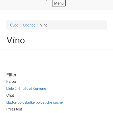
Menu
Úvod
Obchod
Víno
Víno
Filter
Farba
biele
žlté
ružové
červené
Chuť
sladké
polosladké
polosuché
suché
Príležitosť