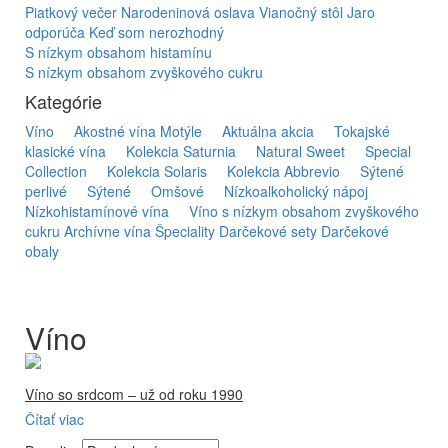
Piatkový večer
Narodeninová oslava
Vianočný stôl
Jaro
odporúča
Keď som nerozhodný
S nízkym obsahom histamínu
S nízkym obsahom zvyškového cukru
Kategórie
Víno
Akostné vína Motýle
Aktuálna akcia
Tokajské
klasické vína
Kolekcia Saturnia
Natural Sweet
Special
Collection
Kolekcia Solaris
Kolekcia Abbrevio
Sýtené
perlivé
Sýtené
Omšové
Nízkoalkoholický nápoj
Nízkohistamínové vína
Víno s nízkym obsahom zvyškového
cukru
Archívne vína
Špeciality
Darčekové sety
Darčekové
obaly
Víno
Víno so srdcom – už od roku 1990
Čítať viac
Firma Ostrožovič je najstaršou privátnou firmou na
slovenskom Tokaji.