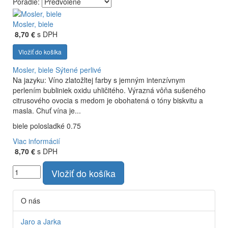
Poradie:
Vyrábame kvalitné odrodové a výberové vína. Ako prví sme
priniesli na slovenský trh sólo spracované vína z tokajských
Mosler, biele
odrôd Furmint, Lipovina a Muškát žltý reduktívnou
8,70 €
s DPH
technológiou. Hrozno spracúvame najmodernejšími
Vložiť do košíka
technológiami, vrátane riadenej fermentácie.
Mosler, biele
Sýtené perlivé
Na jazyku: Víno zlatožltej farby s jemným intenzívnym
perlením bubliniek oxidu uhličitého. Výrazná vôňa sušeného
citrusového ovocia s medom je obohatená o tóny biskvitu a
masla. Chuť vína je...
biele polosladké 0.75
Viac informácií
8,70 €
s DPH
Vložiť do košíka
O nás
Jaro a Jarka