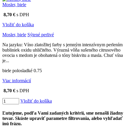
Mosler, biele
8,70 €
s DPH
Vložiť do košíka
Mosler, biele
Sýtené perlivé
Na jazyku: Víno zlatožltej farby s jemným intenzívnym perlením
bubliniek oxidu uhličitého. Výrazná vôňa sušeného citrusového
ovocia s medom je obohatená o tóny biskvitu a masla. Chuť vína
je...
biele polosladké 0.75
Viac informácií
8,70 €
s DPH
Vložiť do košíka
Ľutujeme, podľa Vami zadaných kritérií, sme nenašli žiadny
tovar. Skúste upraviť parametre filtrovania, alebo vyhľadať
inú frázu.