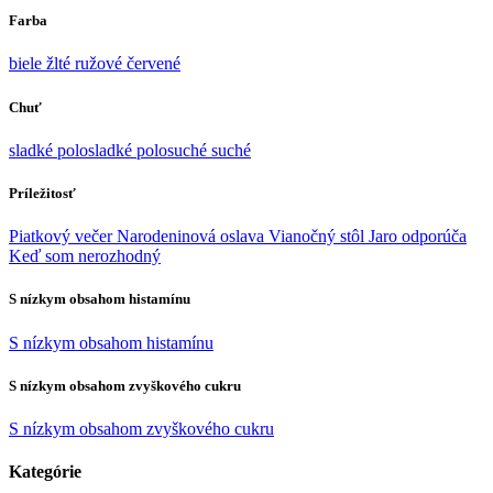
Farba
biele
žlté
ružové
červené
Chuť
sladké
polosladké
polosuché
suché
Príležitosť
Piatkový večer
Narodeninová oslava
Vianočný stôl
Jaro odporúča
Keď som nerozhodný
S nízkym obsahom histamínu
S nízkym obsahom histamínu
S nízkym obsahom zvyškového cukru
S nízkym obsahom zvyškového cukru
Kategórie