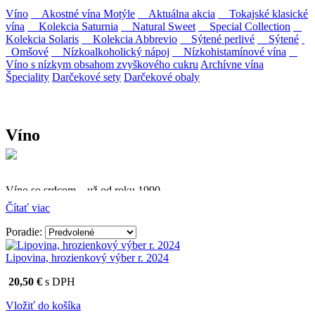
Víno
Akostné vína Motýle
Aktuálna akcia
Tokajské klasické
vína
Kolekcia Saturnia
Natural Sweet
Special Collection
Kolekcia Solaris
Kolekcia Abbrevio
Sýtené perlivé
Sýtené
Omšové
Nízkoalkoholický nápoj
Nízkohistamínové vína
Víno s nízkym obsahom zvyškového cukru
Archívne vína
Špeciality
Darčekové sety
Darčekové obaly
Víno
Víno so srdcom – už od roku 1990
Čítať viac
Firma Ostrožovič je najstaršou privátnou firmou na
slovenskom Tokaji.
Poradie:
Vyrábame kvalitné odrodové a výberové vína. Ako prví sme
Lipovina, hrozienkový výber r. 2024
priniesli na slovenský trh sólo spracované vína z tokajských odrôd
Furmint, Lipovina a Muškát žltý reduktívnou technológiou. Hrozno
20,50 €
s DPH
spracúvame najmodernejšími technológiami, vrátane riadenej
fermentácie.
Vložiť do košíka