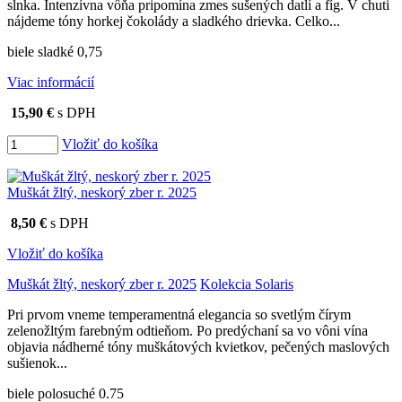
slnka. Intenzívna vôňa pripomína zmes sušených datlí a fíg. V chuti
nájdeme tóny horkej čokolády a sladkého drievka. Celko...
biele sladké 0,75
Viac informácií
15,90 €
s DPH
Vložiť do košíka
Muškát žltý, neskorý zber r. 2025
8,50 €
s DPH
Vložiť do košíka
Muškát žltý, neskorý zber r. 2025
Kolekcia Solaris
Pri prvom vneme temperamentná elegancia so svetlým čírym
zelenožltým farebným odtieňom. Po predýchaní sa vo vôni vína
objavia nádherné tóny muškátových kvietkov, pečených maslových
sušienok...
biele polosuché 0.75