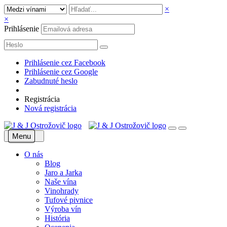
×
×
Prihlásenie
Prihlásenie cez Facebook
Prihlásenie cez Google
Zabudnuté heslo
Registrácia
Nová registrácia
Menu
O nás
Blog
Jaro a Jarka
Naše vína
Vinohrady
Tufové pivnice
Výroba vín
História