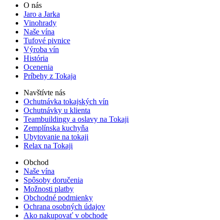
O nás
Jaro a Jarka
Vinohrady
Naše vína
Tufové pivnice
Výroba vín
História
Ocenenia
Príbehy z Tokaja
Navštívte nás
Ochutnávka tokajských vín
Ochutnávky u klienta
Teambuildingy a oslavy na Tokaji
Zemplínska kuchyňa
Ubytovanie na tokaji
Relax na Tokaji
Obchod
Naše vína
Spôsoby doručenia
Možnosti platby
Obchodné podmienky
Ochrana osobných údajov
Ako nakupovať v obchode