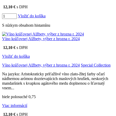
12,10 €
s DPH
Vložiť do košíka
S nízkym obsahom histamínu
Víno kráľovnej Alžbety, výber z hrozna r. 2024
12,10 €
s DPH
Vložiť do košíka
Víno kráľovnej Alžbety, výber z hrozna r. 2024
Special Collection
Na jazyku: Aristokraticky príťažlivé víno zlato-žltej farby očarí
nádhernou arómou dozrievajúcich maslových hrušiek, neskorých
mandaríniek s kvapkou agátového medu doplnenou o šťavnatý
vnem...
biele polosuché 0,75
Viac informácií
12,10 €
s DPH