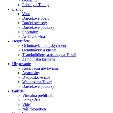
Ocenenia
Príbehy z Tokaja
E-shop
Víno
Darčekové obaly
Darčekové sety
Darčekové poukazy
Špeciality
Archívne vína
Degustácie
Ochutnávka tokajských vín
Ochutnávky u klienta
Teambuildingy a oslavy na Tokaji
Zemplínska kuchyňa
Ubytovanie
Rezervácia ubytovania
Apartmány
Dvojlôžkové izby
Wellness na Tokaji
Darčekové poukazy
Galéria
Virtuálna prehliadka
Fotogaléria
Videá
Náš fotopríbeh