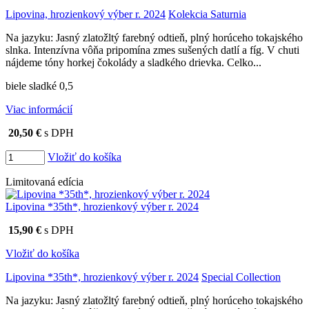
Lipovina, hrozienkový výber r. 2024
Kolekcia Saturnia
Na jazyku: Jasný zlatožltý farebný odtieň, plný horúceho tokajského
slnka. Intenzívna vôňa pripomína zmes sušených datlí a fíg. V chuti
nájdeme tóny horkej čokolády a sladkého drievka. Celko...
biele sladké 0,5
Viac informácií
20,50 €
s DPH
Vložiť do košíka
Limitovaná edícia
Lipovina *35th*, hrozienkový výber r. 2024
15,90 €
s DPH
Vložiť do košíka
Lipovina *35th*, hrozienkový výber r. 2024
Special Collection
Na jazyku: Jasný zlatožltý farebný odtieň, plný horúceho tokajského