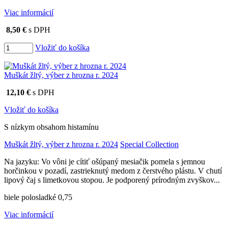
Viac informácií
8,50 €
s DPH
Vložiť do košíka
Muškát žltý, výber z hrozna r. 2024
12,10 €
s DPH
Vložiť do košíka
S nízkym obsahom histamínu
Muškát žltý, výber z hrozna r. 2024
Special Collection
Na jazyku: Vo vôni je cítiť ošúpaný mesiačik pomela s jemnou
horčinkou v pozadí, zastrieknutý medom z čerstvého plástu. V chutí
lipový čaj s limetkovou stopou. Je podporený prírodným zvyškov...
biele polosladké 0,75
Viac informácií