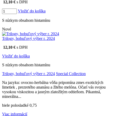
12,10 €
s DPH
Vložiť do košíka
S nízkym obsahom histamínu
Nové
Trilogy, bobuľový výber r. 2024
12,10 €
s DPH
Vložiť do košíka
S nízkym obsahom histamínu
Trilogy, bobuľový výber r. 2024
Special Collection
Na jazyku: ovocno-herbálna vôňa pripomína zmes exotických
limetiek , prezretého ananásu a žltého melóna. Očarí vás svojou
vysokou viskozitou a jasným zlatožltým odtieňom. Pikantná,
minerálna...
biele polosladké 0,75
Viac informácií