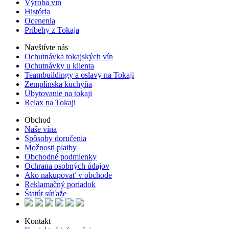
Výroba vín
História
Ocenenia
Príbehy z Tokaja
Navštívte nás
Ochutnávka tokajských vín
Ochutnávky u klienta
Teambuildingy a oslavy na Tokaji
Zemplínska kuchyňa
Ubytovanie na tokaji
Relax na Tokaji
Obchod
Naše vína
Spôsoby doručenia
Možnosti platby
Obchodné podmienky
Ochrana osobných údajov
Ako nakupovať v obchode
Reklamačný poriadok
Štatút súťaže
Kontakt