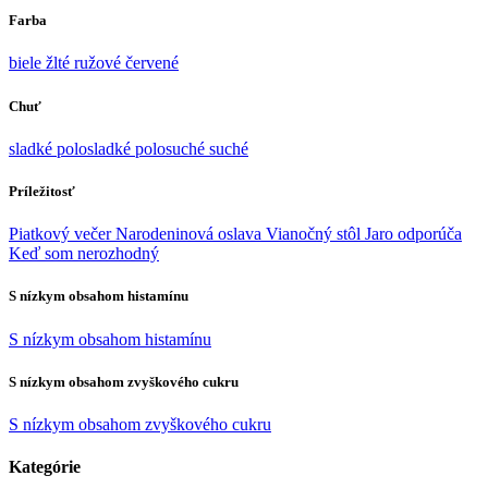
Farba
biele
žlté
ružové
červené
Chuť
sladké
polosladké
polosuché
suché
Príležitosť
Piatkový večer
Narodeninová oslava
Vianočný stôl
Jaro odporúča
Keď som nerozhodný
S nízkym obsahom histamínu
S nízkym obsahom histamínu
S nízkym obsahom zvyškového cukru
S nízkym obsahom zvyškového cukru
Kategórie