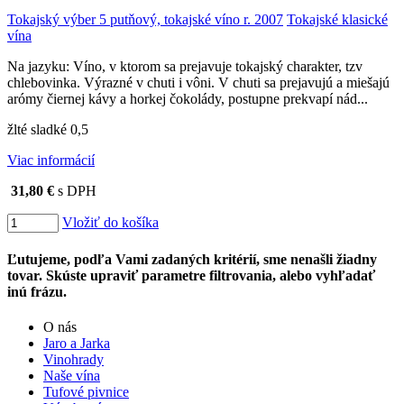
Tokajský výber 5 putňový, tokajské víno r. 2007
Tokajské klasické
vína
Na jazyku: Víno, v ktorom sa prejavuje tokajský charakter, tzv
chlebovinka. Výrazné v chuti i vôni. V chuti sa prejavujú a miešajú
arómy čiernej kávy a horkej čokolády, postupne prekvapí nád...
žlté sladké 0,5
Viac informácií
31,80 €
s DPH
Vložiť do košíka
Ľutujeme, podľa Vami zadaných kritérií, sme nenašli žiadny
tovar. Skúste upraviť parametre filtrovania, alebo vyhľadať
inú frázu.
O nás
Jaro a Jarka
Vinohrady
Naše vína
Tufové pivnice