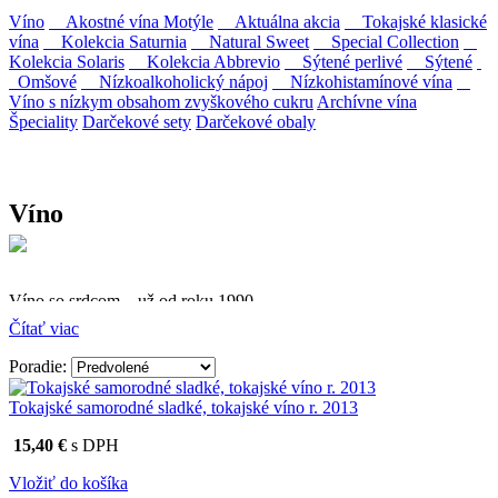
Víno
Akostné vína Motýle
Aktuálna akcia
Tokajské klasické
vína
Kolekcia Saturnia
Natural Sweet
Special Collection
Kolekcia Solaris
Kolekcia Abbrevio
Sýtené perlivé
Sýtené
Omšové
Nízkoalkoholický nápoj
Nízkohistamínové vína
Víno s nízkym obsahom zvyškového cukru
Archívne vína
Špeciality
Darčekové sety
Darčekové obaly
Víno
Víno so srdcom – už od roku 1990
Čítať viac
Firma Ostrožovič je najstaršou privátnou firmou na
slovenskom Tokaji.
Poradie:
Vyrábame kvalitné odrodové a výberové vína. Ako prví sme
Tokajské samorodné sladké, tokajské víno r. 2013
priniesli na slovenský trh sólo spracované vína z tokajských odrôd
Furmint, Lipovina a Muškát žltý reduktívnou technológiou. Hrozno
15,40 €
s DPH
spracúvame najmodernejšími technológiami, vrátane riadenej
fermentácie.
Vložiť do košíka