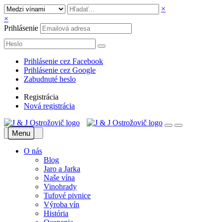
×
×
Prihlásenie
Prihlásenie cez Facebook
Prihlásenie cez Google
Zabudnuté heslo
Registrácia
Nová registrácia
Menu
O nás
Blog
Jaro a Jarka
Naše vína
Vinohrady
Tufové pivnice
Výroba vín
História