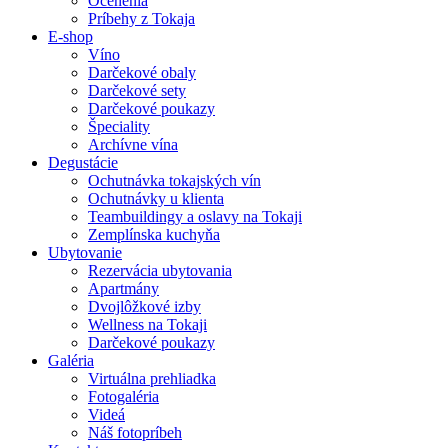
Ocenenia
Príbehy z Tokaja
E-shop
Víno
Darčekové obaly
Darčekové sety
Darčekové poukazy
Špeciality
Archívne vína
Degustácie
Ochutnávka tokajských vín
Ochutnávky u klienta
Teambuildingy a oslavy na Tokaji
Zemplínska kuchyňa
Ubytovanie
Rezervácia ubytovania
Apartmány
Dvojlôžkové izby
Wellness na Tokaji
Darčekové poukazy
Galéria
Virtuálna prehliadka
Fotogaléria
Videá
Náš fotopríbeh