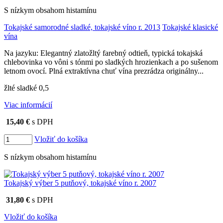
S nízkym obsahom histamínu
Tokajské samorodné sladké, tokajské víno r. 2013
Tokajské klasické
vína
Na jazyku: Elegantný zlatožltý farebný odtieň, typická tokajská
chlebovinka vo vôni s tónmi po sladkých hrozienkach a po sušenom
letnom ovocí. Plná extraktívna chuť vína prezrádza originálny...
žlté sladké 0,5
Viac informácií
15,40 €
s DPH
Vložiť do košíka
S nízkym obsahom histamínu
Tokajský výber 5 putňový, tokajské víno r. 2007
31,80 €
s DPH
Vložiť do košíka